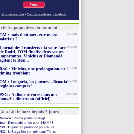
Voter
Voir les resultats
-
Voir les sondages précédents
articles populaires du moment
(07/08)
OM : mais d'où sort cette masse
salariale ?
(06/08)
Journal des Transferts : la volte-face
de Rodri, l'OM finalise deux ventes
importantes, Vinicius et Diomandé
agitent le Real...
(06/08)
Real : Vinicius, une prolongation au
timing troublant
(07/08)
OM : Longoria, les joueurs... Benatia
règle ses comptes !
(06/08)
PSG : Akliouche entre dans une
nouvelle dimension (officiel)
Ça a fait le buzz depuis 7 jours
Monaco
: Pogba pointé du doigt
Real
: Diomandé arrive pour 140 M€ !
PSG
: Dupraz se prononce pour la LdC
PSG
: le Barça fixe son prix pour Torres