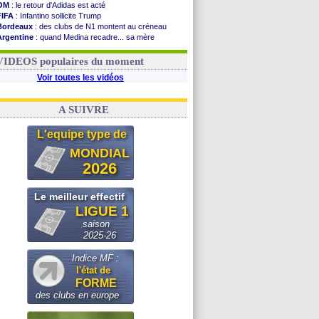
OM
: le retour d'Adidas est acté
FIFA
: Infantino sollicite Trump
Bordeaux
: des clubs de N1 montent au créneau
Argentine
: quand Medina recadre... sa mère
Real
: le démenti de Leipzig pour Diomandé
OM
: Paixão attire un 2e club anglais
VIDEOS populaires du moment
Voir toutes les vidéos
A SUIVRE
L'equipe type de
MONDIAL
2026
Le meilleur effectif
LIGUE 1
saison
2025-26
Indice MF :
l'état de
FORME
des clubs en europe