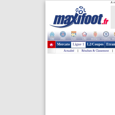
A r
OM
PSG
Lyon
Lille
Monaco
Chelsea
Ma
+ de clubs
Mercato
Ligue 1
L2/Coupes
Etran
Actualité
|
Résultats & Classement
|