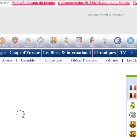
etenir :
Palmarès Coupe du Monde
-
Classement des BUTEURS Coupe du Monde
-
TA
emplacement publicitaire
n Utd
Arsenal
Liverpool
ManCity
Barca
Real
Atletico
Milan
Juve
Inter
Naples
ger
Coupe d'Europe
Les Bleus & International
Chroniques
TV
+
Buteurs
|
Calendrier
|
Equipe type
|
Tableau Transferts
|
Palmarès
|
Les Cl