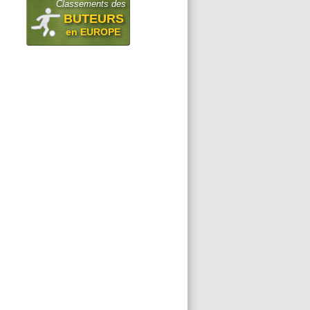
Classements des
BUTEURS
en EUROPE