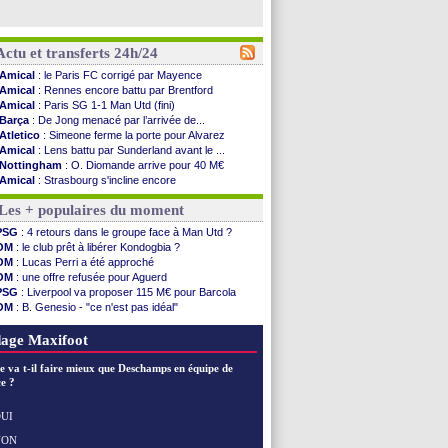
Actu et transferts 24h/24
Amical
: le Paris FC corrigé par Mayence
Amical
: Rennes encore battu par Brentford
Amical
: Paris SG 1-1 Man Utd (fini)
Barça
: De Jong menacé par l’arrivée de...
Atletico
: Simeone ferme la porte pour Alvarez
Amical
: Lens battu par Sunderland avant le ...
Nottingham
: O. Diomande arrive pour 40 M€
Amical
: Strasbourg s'incline encore
Amical
: Lille s'impose à Hambourg
Les + populaires du moment
Lens
: Ganiou prolongé jusqu'en 2030 (officiel)
OM
: le PSG, les précisions de Benatia
PSG
: 4 retours dans le groupe face à Man Utd ?
Amical
: Paris SG-Man Utd, les compos
OM
: le club prêt à libérer Kondogbia ?
Amical
: Chelsea corrige l'AC Milan
OM
: Lucas Perri a été approché
Argentine
: Messi perd son papa
OM
: une offre refusée pour Aguerd
Amical
: l'Inter s'offre la Juventus
PSG
: Liverpool va proposer 115 M€ pour Barcola
Atletico
: Almada rejoint River Plate (off.)
OM
: B. Genesio - "ce n'est pas idéal"
Monaco
: Camara a la cote en Angleterre
Real
: Mourinho durcit les règles
Amical
: encore une défaite pour Strasbourg
L1
: prison avec sursis requis contre un arbitre
age Maxifoot
OM
: la piste Goore en attaque
PSG
: ça négocie avec le Barça pour Torres
e va t-il faire mieux que Deschamps en équipe de
Amical
: Rennes s'incline contre Brentford
e ?
Arsenal
: c'est signé pour Guimaraes (officiel)
Amical
: Le Mans concède un nul
UI
Real
: Mourinho durcit les règles
NON
Voir les brèves précédentes