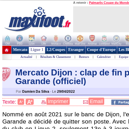
A retenir :
Palmarès Coupe du Mond
OM
PSG
Lyon
Lille
Monaco
Chelsea
Man Utd
Arsenal
Liverpool
ManCity
Ba
+ de clubs
Mercato
Ligue 1
L2/Coupes
Etranger
Coupe d'Europe
Les B
Actualité
|
Résultats & Classement
|
Buteurs
|
Calendrier
|
Equipe
Mercato Dijon : clap de fin 
Garande (officiel)
Par
Damien Da Silva
-
Le
29/04/2022
+
Imprimer
Email
A
Texte:
-
A
Nommé en août 2021 sur le banc de Dijon, l'e
Garande a décidé de quitter son poste. Avec 
du club en Ligue 2, seulement 13e à 3 jour