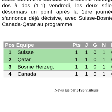
dos à dos (1-1) vendredi, les deux séle
Pos
Equipe
Pts
J
G
N
P
Bp
Bc
Di
désormais un point après la 1ère journ
1
Suisse
1
1
0
1
0
1
1
s'annonce déjà décisive, avec Suisse-Bosni
2
Qatar
1
1
0
1
0
1
1
Canada-Qatar au programme.
3
Bosnie Herzeg.
1
1
0
1
0
1
1
4
Canada
1
1
0
1
0
1
1
News lue par
3193
visiteurs