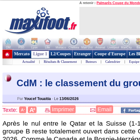
A retenir :
Palmarès Coupe du Mond
OM
PSG
Lyon
Lille
Monaco
Chelsea
Man Utd
Arsenal
Liverpool
ManCity
Ba
+ de clubs
Mercato
Ligue 1
L2/Coupes
Etranger
Coupe d'Europe
Les B
Actualité
|
Résultats & Classement
|
Buteurs
|
Calendrier
|
Equipe
CdM : le classement du gr
Par
Youcef Touaitia
-
Le
13/06/2026
+
Imprimer
Email
A
Texte:
-
A
Après le nul entre le Qatar et la Suisse (1-
groupe B reste totalement ouvert dans cett
2026. Comme le Canada et la Bosnie-Herzég