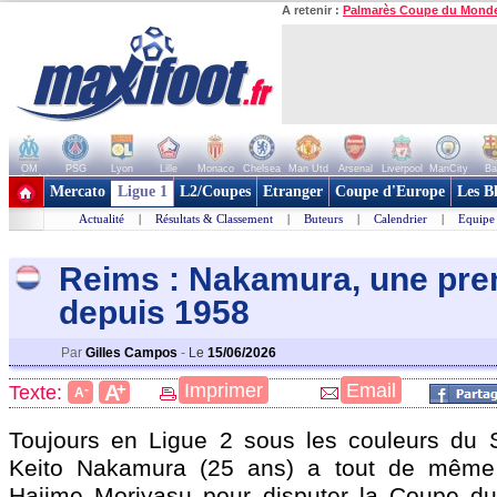
A retenir :
Palmarès Coupe du Mond
OM
PSG
Lyon
Lille
Monaco
Chelsea
Man Utd
Arsenal
Liverpool
ManCity
Ba
+ de clubs
Mercato
Ligue 1
L2/Coupes
Etranger
Coupe d'Europe
Les B
Actualité
|
Résultats & Classement
|
Buteurs
|
Calendrier
|
Equipe
Reims : Nakamura, une pre
depuis 1958
Par
Gilles Campos
-
Le
15/06/2026
+
Imprimer
Email
A
Texte:
-
A
Toujours en Ligue 2 sous les couleurs du 
Keito Nakamura (25 ans) a tout de même
Hajime Moriyasu pour disputer la Coupe d