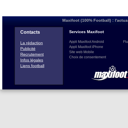
Maxifoot (100% Football) : l'actua
Services Maxifoot
Contacts
Appli Maxifoot Android
Flu
La rédaction
Appli Maxifoot iPhone
Publicité
Site web Mobile
Recrutement
Choix de consentement
Infos légales
Liens football