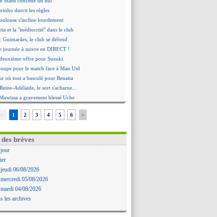
Le Mans concède un nul
rinho durcit les règles
oulouse s'incline lourdement
ia et la "médiocrité" dans le club
: Guimarães, le club se défend
re journée à suivre en DIRECT !
deuxième offre pour Suzuki
roupe pour le match face à Man Utd
ur où tout a basculé pour Benatia
Reine-Adélaïde, le sort s'acharne...
Mawissa a gravement blessé Uche
rd avec la Real Sociedad pour Aguerd
<
1
2
3
4
5
6
>
aujo va partir en prêt à Liverpool
 pousse pour Gouiri
le groupe pour défier le PSG
 des brèves
premier leader
 jour
erg, son agent maintient le suspense
ier
i évoque son avenir
 jeudi 06/08/2026
e transfert d'Asllani tombe à l'eau
 mercredi 05/08/2026
tilisation du Football Video Support
 mardi 04/08/2026
ia envoie une pique à Longoria
s les archives
: Al-Ahli veut Pape Gueye
ernière saison de Fonseca ?