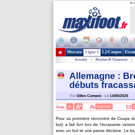
A r
OM
PSG
Lyon
Lille
Monaco
Chelsea
Ma
+ de clubs
Mercato
Ligue 1
L2/Coupes
Etran
Actualité
|
Résultats & Classement
|
Allemagne : B
débuts fracass
Par
Gilles Campos
-
Le
14/06/2026
+
A
-
A
Imprimer
Texte:
Pour sa première rencontre de Coupe du
but) a fait fort lors de l'écrasante vict
avec un but et une passe décisive. Le tou