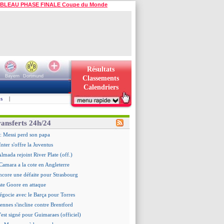
BLEAU PHASE FINALE Coupe du Monde
Résultats
Bayern
Dortmund
Classements
Calendriers
s
|
ransferts 24h/24
: Messi perd son papa
Inter s'offre la Juventus
Almada rejoint River Plate (off.)
amara a la cote en Angleterre
ncore une défaite pour Strasbourg
ste Goore en attaque
égocie avec le Barça pour Torres
ennes s'incline contre Brentford
c'est signé pour Guimaraes (officiel)