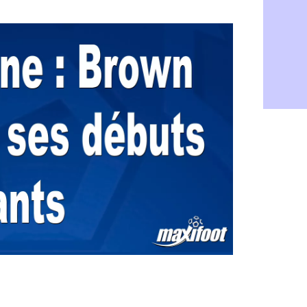
Grenade : 
07/08
Juve : Zheg
07/08
OM : Aguer
07/08
Arsenal : G
07/08
Nantes : d
07/08
Monaco : l
07/08
Man Utd : B
07/08
Man City :
07/08
Naples : l
07/08
OM : Lucas
07/08
PSG : le co
07/08
PSG : une 
07/08
Francfort :
07/08
Strasbourg 
07/08
Monaco : F
07/08
Dortmund :
07/08
Barça : pr
07/08
Argentine :
07/08
Tottenham 
07/08
Barça : l'a
07/08
FIFA : la C
06/08
CdM 2030 :
06/08
Rennes : Em
06/08