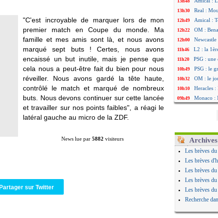
Amical : 
13h48
Real : Mou
13h30
"C'est incroyable de marquer lors de mon
Amical : T
12h49
premier match en Coupe du monde. Ma
OM : Benat
12h22
famille et mes amis sont là, et nous avons
Newcastle 
12h00
marqué sept buts ! Certes, nous avons
L2 : la 1è
11h46
encaissé un but inutile, mais je pense que
PSG : une 
11h20
cela nous a peut-être fait du bien pour nous
PSG : le g
10h49
réveiller. Nous avons gardé la tête haute,
OM : le jo
10h32
contrôlé le match et marqué de nombreux
Heracles : 
10h10
buts. Nous devons continuer sur cette lancée
Monaco : 
09h49
et travailler sur nos points faibles", a réagi le
OM : acco
09h35
latéral gauche au micro de la ZDF.
Barça : Ar
09h08
OM : Côme
08h54
Man Utd : 
08h32
News lue par
5882
visiteurs
Archives
L3 : Caen 
07/08
Les brèves du
OM : Højbj
07/08
Les brèves d'h
OM : Gouir
07/08
Les brèves du
Leipzig : l
07/08
Les brèves du
L3 : 1ère u
07/08
Partager sur Twitter
Les brèves du
OM : Benat
07/08
Recherche dan
Villarreal 
07/08
Lyon : la d
07/08