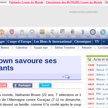
etenir :
Palmarès Coupe du Monde
-
Classement des BUTEURS Coupe du Monde
-
TA
emplacement publicitaire
n Utd
Arsenal
Liverpool
ManCity
Barca
Real
Atletico
Milan
Juve
Inter
Naples
ger
Coupe d'Europe
Les Bleus & International
Chroniques
TV
+
Buteurs
|
Calendrier
|
Equipe type
|
Tableau Transferts
|
Palmarès
|
Les Club
rown savoure ses
Actu et t
Argentine 
15h48
ants
Amical : l'
15h41
Atletico : 
15h21
+
Monaco : C
15h14
Amical : e
14h59
Email
Tweet
OM : la pi
14h43
PSG : ça n
14h14
 monde, Nathaniel Brown (22 ans, 7 sélections et 1
Amical : R
13h59
oire de l'Allemagne contre Curaçao (7-1) ce dimanche,
Arsenal : 
13h55
t devant sa famille, comme il l'a confié après le coup