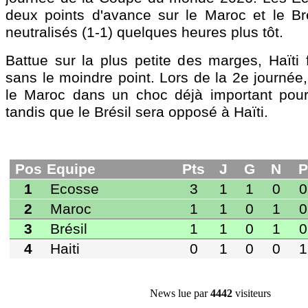
deux points d'avance sur le Maroc et le Bré
neutralisés (1-1) quelques heures plus tôt.
Battue sur la plus petite des marges, Haïti
Pos
Equipe
Pts
J
G
N
P
Bp
Bc
Di
1
Ecosse
3
1
1
0
0
1
0
+
sans le moindre point. Lors de la 2e journée,
2
Maroc
1
1
0
1
0
1
1
le Maroc dans un choc déjà important pour l
3
Brésil
1
1
0
1
0
1
1
tandis que le Brésil sera opposé à Haïti.
4
Haiti
0
1
0
0
1
0
1
-
News lue par
4442
visiteurs