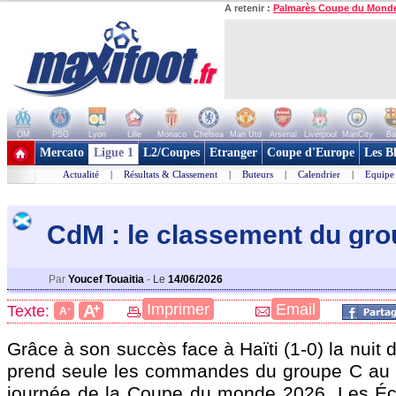
A retenir :
Palmarès Coupe du Mond
OM
PSG
Lyon
Lille
Monaco
Chelsea
Man Utd
Arsenal
Liverpool
ManCity
Ba
+ de clubs
Mercato
Ligue 1
L2/Coupes
Etranger
Coupe d'Europe
Les B
Actualité
|
Résultats & Classement
|
Buteurs
|
Calendrier
|
Equipe
CdM : le classement du gr
Par
Youcef Touaitia
-
Le
14/06/2026
+
Imprimer
Email
A
Texte:
-
A
Grâce à son succès face à Haïti (1-0) la nuit 
prend seule les commandes du groupe C au 
journée de la Coupe du monde 2026. Les Éc