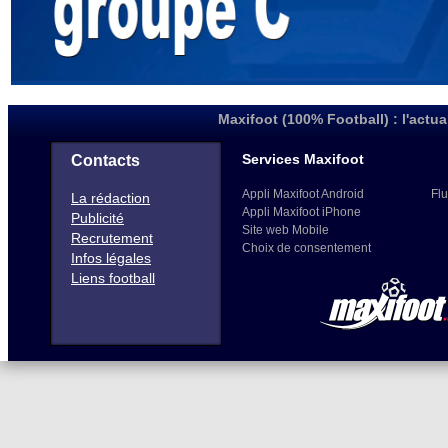
Maxifoot (100% Football) : l'actua
Services Maxifoot
Contacts
Appli Maxifoot Android
Flu
La rédaction
Appli Maxifoot iPhone
Publicité
Site web Mobile
Recrutement
Choix de consentement
Infos légales
Liens football