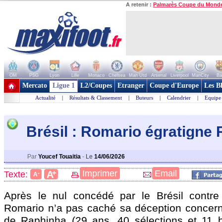
A retenir :
Palmarès Coupe du Mond
OM
PSG
Lyon
Lille
Monaco
Chelsea
Man Utd
Arsenal
Liverpool
ManCity
Ba
+ de clubs
Mercato
Ligue 1
L2/Coupes
Etranger
Coupe d'Europe
Les B
Actualité
|
Résultats & Classement
|
Buteurs
|
Calendrier
|
Equipe
Brésil : Romario égratigne
Par
Youcef Touaitia
-
Le
14/06/2026
+
Imprimer
Email
A
Texte:
-
A
Après le nul concédé par le Brésil contre
Romario n’a pas caché sa déception concerna
de Raphinha (29 ans, 40 sélections et 11 b