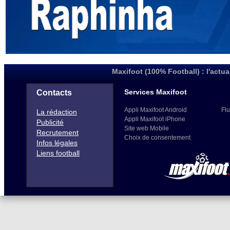
Maxifoot (100% Football) : l'actua
Services Maxifoot
Contacts
Appli Maxifoot Android
Flu
La rédaction
Appli Maxifoot iPhone
Publicité
Site web Mobile
Recrutement
Choix de consentement
Infos légales
Liens football