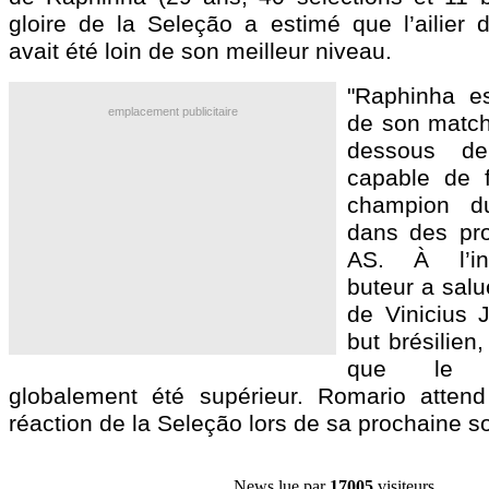
gloire de la Seleção a estimé que l’ailier
avait été loin de son meilleur niveau.
"Raphinha e
emplacement publicitaire
de son match.
dessous de
capable de f
champion 
dans des pro
AS. À l’inv
buteur a salu
de Vinicius J
but brésilien
que le M
globalement été supérieur. Romario atten
réaction de la Seleção lors de sa prochaine sor
News lue par
17005
visiteurs