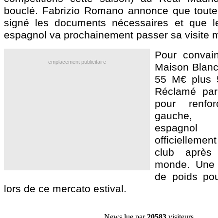
bouclé. Fabrizio Romano annonce que toutes
signé les documents nécessaires et que le
espagnol va prochainement passer sa visite 
Pour convain
emplacement publicitaire
Maison Blanc
55 M€ plus 
Réclamé par
pour renfor
gauche, l’
espagnol
officiellem
club aprè
monde. Une 
de poids po
lors de ce mercato estival.
News lue par
20583
visiteurs