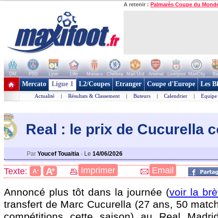
A retenir :
Palmarès Coupe du Mond
OM
PSG
Lyon
Lille
Monaco
Chelsea
Man Utd
Arsenal
Liverpool
ManCity
Ba
+ de clubs
Mercato
Ligue 1
L2/Coupes
Etranger
Coupe d'Europe
Les B
Actualité
|
Résultats & Classement
|
Buteurs
|
Calendrier
|
Equipe
Real : le prix de Cucurella 
Par
Youcef Touaitia
-
Le
14/06/2026
+
Imprimer
Email
A
Texte:
-
A
Annoncé plus tôt dans la journée (
voir la b
transfert de Marc
Cucurella
(27 ans, 50 match
compétitions cette saison) au Real Madri