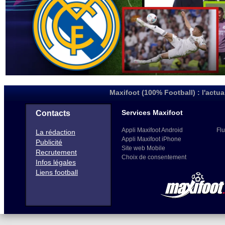
Maxifoot (100% Football) : l'actua
Services Maxifoot
Contacts
Appli Maxifoot Android
Flu
La rédaction
Appli Maxifoot iPhone
Publicité
Site web Mobile
Recrutement
Choix de consentement
Infos légales
Liens football