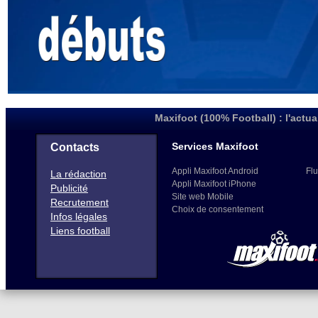
Maxifoot (100% Football) : l'actua
Services Maxifoot
Contacts
Appli Maxifoot Android
Flu
La rédaction
Appli Maxifoot iPhone
Publicité
Site web Mobile
Recrutement
Choix de consentement
Infos légales
Liens football