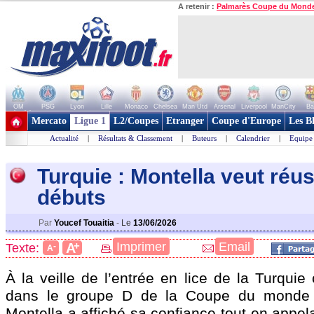
A retenir :
Palmarès Coupe du Mond
OM
PSG
Lyon
Lille
Monaco
Chelsea
Man Utd
Arsenal
Liverpool
ManCity
Ba
+ de clubs
Mercato
Ligue 1
L2/Coupes
Etranger
Coupe d'Europe
Les B
Actualité
|
Résultats & Classement
|
Buteurs
|
Calendrier
|
Equipe
Turquie : Montella veut réus
débuts
Par
Youcef Touaitia
-
Le
13/06/2026
+
Imprimer
Email
A
Texte:
-
A
À la veille de l’entrée en lice de la Turquie 
dans le groupe D de la Coupe du monde 
Montella a affiché sa confiance tout en appel