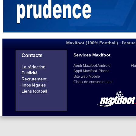
Maxifoot (100% Football) : l'actua
Services Maxifoot
Contacts
Appli Maxifoot Android
Flu
La rédaction
Appli Maxifoot iPhone
Publicité
Site web Mobile
Recrutement
Choix de consentement
Infos légales
Liens football