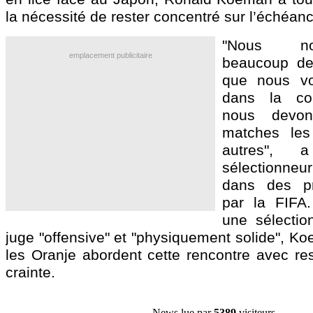
la nécessité de rester concentré sur l’échéan
"Nous no
emplacement publicitaire
beaucoup de
que nous vou
dans la com
nous devon
matches les
autres", 
sélectionne
dans des pr
par la FIFA.
une sélection
juge "offensive" et "physiquement solide", K
les Oranje abordent cette rencontre avec re
crainte.
News lue par
5389
visiteurs