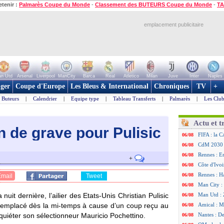
etenir :
Palmarès Coupe du Monde
-
Classement des BUTEURS Coupe du Monde
-
TA
emplacement publicitaire
n Utd
Arsenal
Liverpool
ManCity
Barca
Real
Atletico
Milan
Juve
Inter
Naples
ger
Coupe d'Europe
Les Bleus & International
Chroniques
TV
+
Buteurs
|
Calendrier
|
Equipe type
|
Tableau Transferts
|
Palmarès
|
Les Club
Actu et t
en de grave pour Pulisic
FIFA : la C
06/08
CdM 2030 :
06/08
Rennes : Em
06/08
+
Côte d'Ivoi
06/08
Rennes : H
06/08
Email
Tweet
Man City :
06/08
nuit dernière, l’ailier des Etats-Unis Christian Pulisic
Man Utd : Z
06/08
é remplacé dès la mi-temps à cause d’un coup reçu au
Amical : M
06/08
inquiéter son sélectionneur Mauricio Pochettino.
Nantes : De
06/08