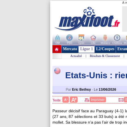
A r
OM
PSG
Lyon
Lille
Monaco
Chelsea
Ma
+ de clubs
Mercato
Ligue 1
L2/Coupes
Etran
Actualité
|
Résultats & Classement
|
Etats-Unis : ri
Par
Eric Bethsy
-
Le
13/06/2026
+
A
-
A
Imprimer
Texte:
Passeur décisif face au Paraguay (4-1) la 
(27 ans, 87 sélections et 33 buts) a ét
mollet. Sa blessure n’a pas l’air de trop 