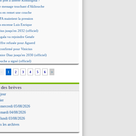
b prêt à libérer Kondogbia ?
e message touchant d'Akliouche
as en remet une couche
FA maintient la pression
s encense Luis Enrique
cius jusqu'en 2032 (officiel)
gala va rejoindre Getafe
ffre refusée pour Aguerd
t confirmé pour Vinicius
nior Diaz jusqu'en 2030 (officiel)
uche a signé (officiel)
ffre pour Bulka
<
1
2
3
4
5
6
>
rat signé pour Akliouche
Owori battu à mort à Kampala
rteta veut créer une dynastie
 des brèves
alace a fait son offre pour Disasi
 jour
gouvernement espagnol s'en mêle
ier
onnante rumeur Gusto
 mercredi 05/08/2026
allinga est sur le marché
 mardi 04/08/2026
d trouvé avec Man City pour Rulli
 lundi 03/08/2026
na vers Leverkusen pour 25 M€
s les archives
Forlan nommé sélectionneur (officiel)
uanlu signe à Bournemouth (officiel)