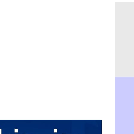
PSG : Ndja
06/08
Real : Dio
06/08
Man City : 
06/08
Rennes : A
06/08
Aston Villa
06/08
OM : une a
06/08
Le Havre : 
06/08
Trabzonspor
06/08
Bordeaux :
06/08
FIFA : Al-K
06/08
Fenerbahçe
06/08
Bordeaux : 
06/08
Galatasara
06/08
Southampto
06/08
Real : Vini
06/08
VIDEO : un
06/08
Real : Dio
06/08
Real : Rodr
06/08
PSG : Aklio
06/08
Médias : la
06/08
PSG : pas d
06/08
Real : ça s
06/08