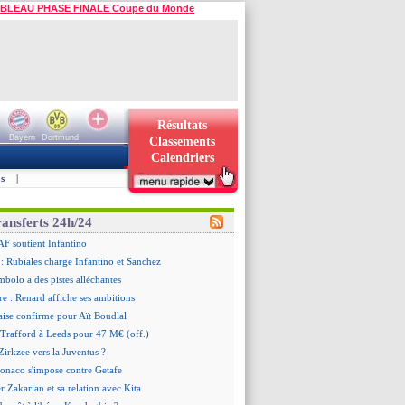
BLEAU PHASE FINALE Coupe du Monde
Résultats
Bayern
Dortmund
Classements
Calendriers
s
|
ransferts 24h/24
AF soutient Infantino
 Rubiales charge Infantino et Sanchez
bolo a des pistes alléchantes
re : Renard affiche ses ambitions
aise confirme pour Aït Boudlal
 Trafford à Leeds pour 47 M€ (off.)
irkzee vers la Juventus ?
onaco s'impose contre Getafe
r Zakarian et sa relation avec Kita