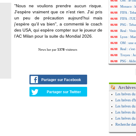
OM : le clu
06/08
"Nous ne voulions prendre aucun risque.
Monaco : l
06/08
J'espère vraiment que ce n'est rien. J'ai pris
FIFA : Teb
06/08
un peu de précaution aujourd'hui mais
FIFA : l'UE
06/08
j'espère qu'il va bien", a commenté le coach
PSG : Teba
06/08
des USA, qui espère compter sur le joueur de
Real : Vini
06/08
l’AC Milan pour la suite du Mondial 2026.
Lyon : Man
06/08
OM : une o
06/08
Real : c'es
06/08
News lue par
5378
visiteurs
Troyes : Ju
06/08
PSG : Aklio
06/08
OM : une o
06/08
PSG : cont
06/08
Ouganda : 
Partager sur Facebook
06/08
Arsenal : A
06/08
Archives
Chelsea : P
Partager sur Twitter
06/08
Les brèves du
FIFA : le 
06/08
Les brèves d'h
PSG : l'ét
06/08
Les brèves du
Bologne : D
06/08
Les brèves du
OM : accor
06/08
Les brèves du
OM : Medi
06/08
Recherche dan
Uruguay : 
06/08
Séville : J
06/08