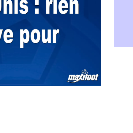
Barça : Fe
06/08
FIFA : des 
06/08
Abha : c'est
06/08
Real : rép
06/08
Arsenal : N
06/08
Al-Ahli : D
06/08
PSG : Luis 
06/08
Monaco : P
05/08
Rennes : Za
05/08
Rennes : u
05/08
VIDEO : Th
05/08
Dunkerque 
05/08
Lyon : Man
05/08
Amical : Ar
05/08
Amical : lo
05/08
Man City :
05/08
LdC : Fene
05/08
Al-Diriyah 
05/08
Atletico : 
05/08
Amical : p
05/08
VIDEO : le
05/08
CdM 2030 :
05/08
PSG : la c
05/08