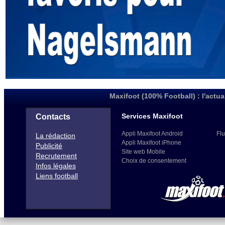
Maxifoot (100% Football) : l'actua
Services Maxifoot
Contacts
Appli Maxifoot Android
Flu
La rédaction
Appli Maxifoot iPhone
Publicité
Site web Mobile
Recrutement
Choix de consentement
Infos légales
Liens football