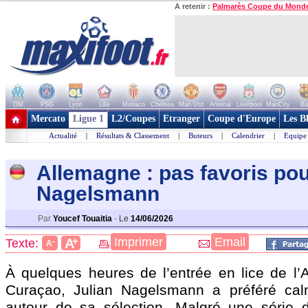
A retenir :
Palmarès Coupe du Mond
OM
PSG
Lyon
Lille
Monaco
Chelsea
Man Utd
Arsenal
Liverpool
ManCity
Ba
+ de clubs
Mercato
Ligue 1
L2/Coupes
Etranger
Coupe d'Europe
Les B
Actualité
|
Résultats & Classement
|
Buteurs
|
Calendrier
|
Equipe
Allemagne : pas favoris po
Nagelsmann
Par
Youcef Touaitia
-
Le
14/06/2026
+
Imprimer
Email
A
Texte:
-
A
À quelques heures de l’entrée en lice de l’
Curaçao, Julian Nagelsmann a préféré calm
autour de sa sélection. Malgré une série d