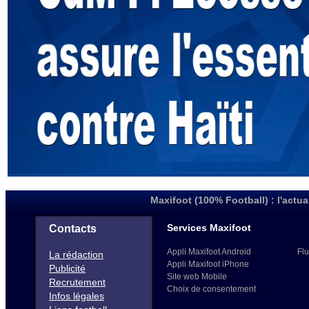
Maxifoot (100% Football) : l'actua
Services Maxifoot
Contacts
Appli Maxifoot Android
Flu
La rédaction
Appli Maxifoot iPhone
Publicité
Site web Mobile
Recrutement
Choix de consentement
Infos légales