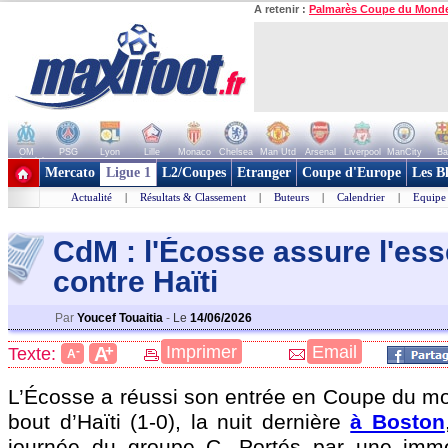
A retenir :
Palmarès Coupe du Mond
OM
PSG
Lyon
Lille
Monaco
Chelsea
Man Utd
Arsenal
Liverpool
ManCity
Ba
+ de clubs
Mercato
Ligue 1
L2/Coupes
Etranger
Coupe d'Europe
Les B
Actualité
|
Résultats & Classement
|
Buteurs
|
Calendrier
|
Equipe
CdM : l'Écosse assure l'ess
contre Haïti
Par
Youcef Touaitia
-
Le
14/06/2026
+
Imprimer
Email
A
Texte:
-
A
L’Écosse a réussi son entrée en Coupe du m
bout d’Haïti (1-0), la nuit dernière
à Boston
journée du groupe C. Portés par une imm