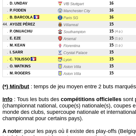
16
.
D. UNDAV
VfB Stuttgart
16
.
P. FODEN
Manchester City
16
.
B. BARCOLA
Paris SG
15
44.
AYOZE PÉREZ
Villarreal
15
.
P. ONUACHU
(4 p.)
Southampton
15
.
E. EZE
(1 p.)
Arsenal
15
.
M. KEAN
(1 p.)
Fiorentina
15
.
I. SARR
Crystal Palace
15
.
C. TOLISSO
Lyon
15
.
O. WATKINS
Aston Villa
15
.
M. ROGERS
Aston Villa
(*) Min/but
: temps de jeu moyen entre 2 buts marqués 
Info
: Tous les buts des
compétitions officielles
sont 
(championnat national, coupe(s) nationale(s), coupes 
monde des clubs, supercoupe nationale et international
championnat pour certains pays).
A noter
: pour les pays où il existe des play-offs (Belgiq