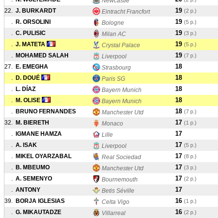
Newcastle
19
22.
J. BURKARDT
(2 p.)
Eintracht Francfort
19
.
R. ORSOLINI
(5 p.)
Bologne
19
.
C. PULISIC
(3 p.)
Milan AC
19
.
J. MATETA
(5 p.)
Crystal Palace
19
.
MOHAMED SALAH
(7 p.)
Liverpool
18
27.
E. EMEGHA
Strasbourg
18
.
D. DOUÉ
Paris SG
18
.
L. DÍAZ
Bayern Munich
18
.
M. OLISE
Bayern Munich
18
.
BRUNO FERNANDES
(7 p.)
Manchester Utd
17
32.
M. BIERETH
(1 p.)
Monaco
17
.
IGMANE HAMZA
Lille
17
.
A. ISAK
(5 p.)
Liverpool
17
.
MIKEL OYARZABAL
(8 p.)
Real Sociedad
17
.
B. MBEUMO
(3 p.)
Manchester Utd
17
.
A. SEMENYO
(2 p.)
Bournemouth
17
.
ANTONY
Betis Séville
16
39.
BORJA IGLESIAS
(1 p.)
Celta Vigo
16
.
G. MIKAUTADZE
(2 p.)
Villarreal