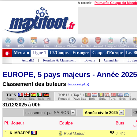
A retenir :
Palmarès Coupe du Mond
OM
PSG
Lyon
Lille
Monaco
Chelsea
Man Utd
Arsenal
Liverpool
ManCity
Ba
+ de clubs
Mercato
Ligue 1
L2/Coupes
Etranger
Coupe d'Europe
Les B
Actualité
|
Résultats & Classement
|
Buteurs
|
Calendrier
|
Equipe
EUROPE, 5 pays majeurs - Année 2025
Classement des buteurs
(en savoir plus)
TOP 5
TOP 12 ( Top 5 +
)
France - Angl. - Esp. - Italie - All.
Portugal - Pays-Bas - Belg. - Suis. - Turq. - Grèc. - Ecos
31/12/2025 à 00h
classement par SAISON
Année civile 2025
C
Pl.
Joueur
Equipe
Buts
c
58
1.
K. MBAPPÉ
(13 p.)
Real Madrid