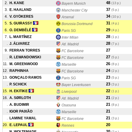
48
2.
H. KANE
(13 p.)
Bayern Munich
37
3.
E. HAALAND
(5 p.)
Manchester City
34
4.
V. GYÖKERES
(10 p.)
Arsenal
31
5.
S. GUIRASSY
(4 p.)
Borussia Dortmund
29
6.
O. DEMBÉLÉ
(4 p.)
Paris SG
28
7.
L. MARTÍNEZ
(1 p.)
Inter Milan
28
.
J. ÁLVAREZ
(7 p.)
Atl. Madrid
27
9.
FERRAN TORRES
FC Barcelone
27
.
R. LEWANDOWSKI
(5 p.)
FC Barcelone
26
11.
M. GREENWOOD
(8 p.)
Marseille
24
12.
RAPHINHA
(2 p.)
FC Barcelone
23
13.
GONÇALO RAMOS
(5 p.)
Paris SG
23
.
P. SCHICK
(3 p.)
Bayer Leverkusen
22
15.
H. EKITIKE
(1 p.)
Liverpool
21
16.
A. SØRLOTH
(2 p.)
Atl. Madrid
21
.
A. BUDIMIR
(8 p.)
Osasuna
21
.
IGOR PAIXÃO
Marseille
21
.
LAMINE YAMAL
(3 p.)
FC Barcelone
20
20.
E. LEPAUL
Rennes
20
.
N. WOLTEMADE
(2 p.)