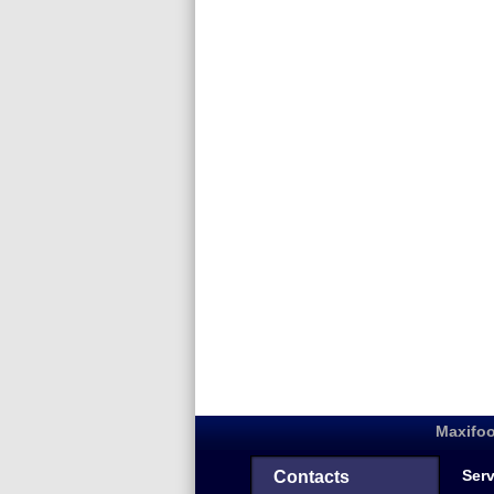
Maxifoo
Serv
Contacts