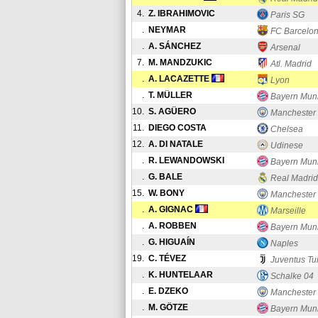
4.
Z. IBRAHIMOVIC
Paris SG
.
NEYMAR
FC Barcelo
.
A. SÁNCHEZ
Arsenal
7.
M. MANDZUKIC
Atl. Madrid
.
A. LACAZETTE
Lyon
.
T. MÜLLER
Bayern Mun
10.
S. AGÜERO
Manchester 
11.
DIEGO COSTA
Chelsea
12.
A. DI NATALE
Udinese
.
R. LEWANDOWSKI
Bayern Mun
.
G. BALE
Real Madrid
15.
W. BONY
Manchester 
.
A. GIGNAC
Marseille
.
A. ROBBEN
Bayern Mun
.
G. HIGUAÍN
Naples
19.
C. TÉVEZ
Juventus Tu
.
K. HUNTELAAR
Schalke 04
.
E. DZEKO
Manchester 
.
M. GÖTZE
Bayern Mun