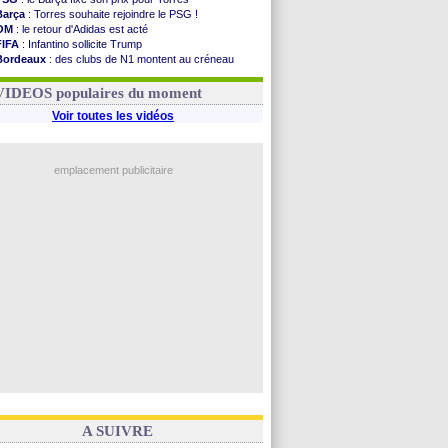
Barça
: Torres souhaite rejoindre le PSG !
OM
: le retour d'Adidas est acté
FIFA
: Infantino sollicite Trump
Bordeaux
: des clubs de N1 montent au créneau
Argentine
: quand Medina recadre... sa mère
Real
: le démenti de Leipzig pour Diomandé
VIDEOS populaires du moment
Voir toutes les vidéos
emplacement publicitaire
A SUIVRE