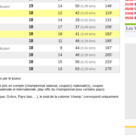
01/08
19
14
50
148'
(0,38 b/m)
rkusen
05/08
18
12
42
119'
(0,43 b/m)
03/08
05/08
18
14
29
131'
(0,62 b/m)
03/08
18
17
37
156'
(0,49 b/m)
03/08
Les 
18
18
41
182'
(0,44 b/m)
18
11
46
195'
(0,39 b/m)
18
9
44
197'
(0,41 b/m)
rkusen
18
14
46
205'
(0,39 b/m)
18
15
56
233'
(0,32 b/m)
18
13
63
275'
(0,29 b/m)
 par le joueur
 pris en compte (championnat national, coupe(s) nationale(s), coupes
onale et internationale, play-offs du championnat pour certains pays).
gique, Grèce, Pays-bas, ...), le total de la colonne 'champ.' correspond uniquement