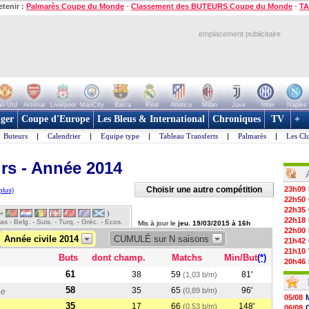
etenir :
Palmarès Coupe du Monde
-
Classement des BUTEURS Coupe du Monde
-
TA
emplacement publicitaire
n Utd
Arsenal
Liverpool
ManCity
Barca
Real
Atletico
Milan
Juve
Inter
Naples
ger
Coupe d'Europe
Les Bleus & International
Chroniques
TV
+
Buteurs
|
Calendrier
|
Equipe type
|
Tableau Transferts
|
Palmarès
|
Les Cl
rs - Année 2014
Choisir une autre compétition
23h09
plus)
22h50
22h35
 +
)
22h18
s - Belg. - Suis. - Turq. - Grèc. - Ecos.
Mis à jour le
jeu. 19/03/2015 à 16h
22h00
Année civile 2014
CUMULÉ sur N saisons
21h42
21h10
Buts
dont champ.
Matchs
Min/But
(*)
20h46
20h30
61
38
59
81'
(1,03 b/m)
20h01
58
35
65
96'
(0,89 b/m)
ne
19h18
05/08
19h09
35
17
66
148'
(0,53 b/m)
06/08