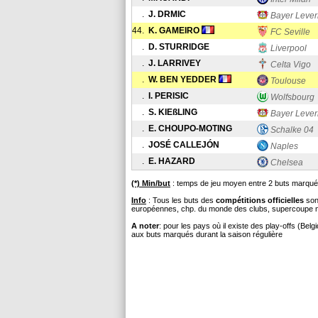
.
J. DRMIC
Bayer Leve
44.
K. GAMEIRO
FC Seville
.
D. STURRIDGE
Liverpool
.
J. LARRIVEY
Celta Vigo
.
W. BEN YEDDER
Toulouse
.
I. PERISIC
Wolfsbourg
.
S. KIEßLING
Bayer Leve
.
E. CHOUPO-MOTING
Schalke 04
.
JOSÉ CALLEJÓN
Naples
.
E. HAZARD
Chelsea
(*) Min/but
: temps de jeu moyen entre 2 buts marqués
Info
: Tous les buts des
compétitions officielles
sont
européennes, chp. du monde des clubs, supercoupe nati
A noter
: pour les pays où il existe des play-offs (Bel
aux buts marqués durant la saison régulière