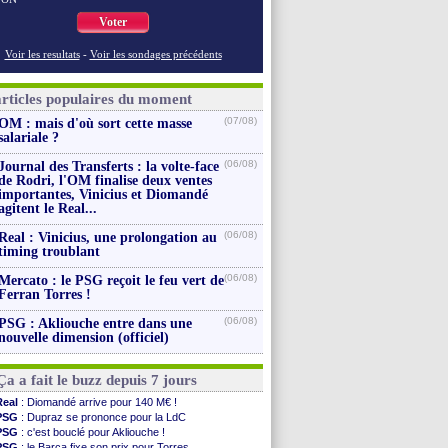
Voter
Voir les resultats
-
Voir les sondages précédents
articles populaires du moment
(07/08)
OM : mais d'où sort cette masse
salariale ?
(06/08)
Journal des Transferts : la volte-face
de Rodri, l'OM finalise deux ventes
importantes, Vinicius et Diomandé
agitent le Real...
(06/08)
Real : Vinicius, une prolongation au
timing troublant
(06/08)
Mercato : le PSG reçoit le feu vert de
Ferran Torres !
(06/08)
PSG : Akliouche entre dans une
nouvelle dimension (officiel)
Ça a fait le buzz depuis 7 jours
Real
: Diomandé arrive pour 140 M€ !
PSG
: Dupraz se prononce pour la LdC
PSG
: c'est bouclé pour Akliouche !
PSG
: le Barça fixe son prix pour Torres