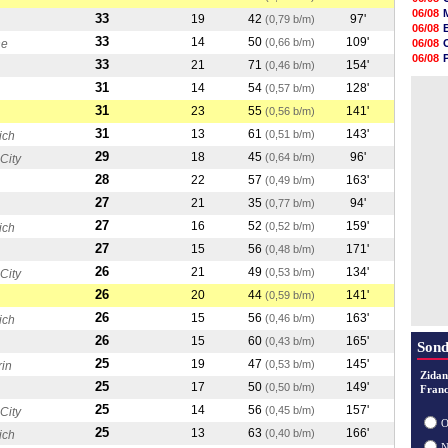
18h48
06/08
33
19
42
97'
(0,79 b/m)
18h37
06/08
18h29
33
14
50
109'
(0,66 b/m)
ne
06/08
17h58
06/08
33
21
71
154'
(0,46 b/m)
17h46
06/08
17h32
31
14
54
128'
(0,57 b/m)
06/08
17h16
31
23
55
141'
(0,56 b/m)
16h59
16h37
31
13
61
143'
(0,51 b/m)
ich
16h33
29
18
45
96'
16h27
(0,64 b/m)
City
16h22
28
22
57
163'
(0,49 b/m)
27
21
35
94'
(0,77 b/m)
27
16
52
159'
(0,52 b/m)
ich
27
15
56
171'
(0,48 b/m)
26
21
49
134'
(0,53 b/m)
City
26
20
44
141'
(0,59 b/m)
26
15
56
163'
(0,46 b/m)
ich
26
15
60
165'
(0,43 b/m)
Sond
25
19
47
145'
(0,53 b/m)
rin
Zidan
25
17
50
149'
(0,50 b/m)
Franc
25
14
56
157'
(0,45 b/m)
City
O
25
13
63
166'
(0,40 b/m)
ich