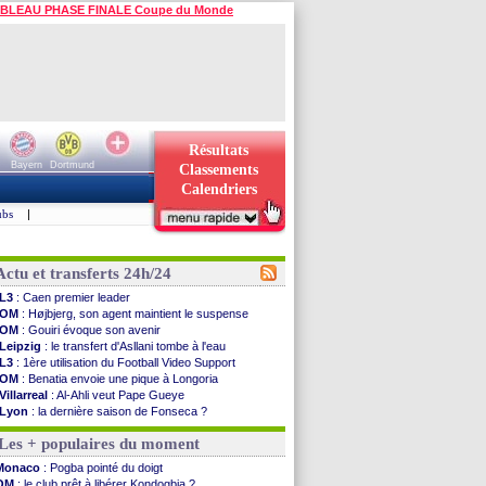
BLEAU PHASE FINALE Coupe du Monde
Résultats
Bayern
Dortmund
Classements
Calendriers
ubs
|
Actu et transferts 24h/24
L3
: Caen premier leader
OM
: Højbjerg, son agent maintient le suspense
OM
: Gouiri évoque son avenir
Leipzig
: le transfert d'Asllani tombe à l'eau
L3
: 1ère utilisation du Football Video Support
OM
: Benatia envoie une pique à Longoria
Villarreal
: Al-Ahli veut Pape Gueye
Lyon
: la dernière saison de Fonseca ?
OM
: un nouveau prétendant pour Højbjerg
Les + populaires du moment
Brest
: un gardien norvégien en approche ?
OM
: McCourt a versé 120 M€ en 2026
Monaco
: Pogba pointé du doigt
PSG
: 4 retours dans le groupe face à Man Utd ...
OM
: le club prêt à libérer Kondogbia ?