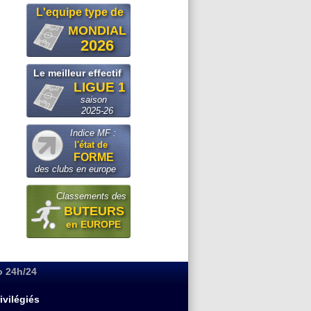
L'equipe type de
MONDIAL
2026
Le meilleur effectif
LIGUE 1
saison
2025-26
Indice MF :
l'état de
FORME
des clubs en europe
Classements des
BUTEURS
en EUROPE
o 24h/24
ivilégiés