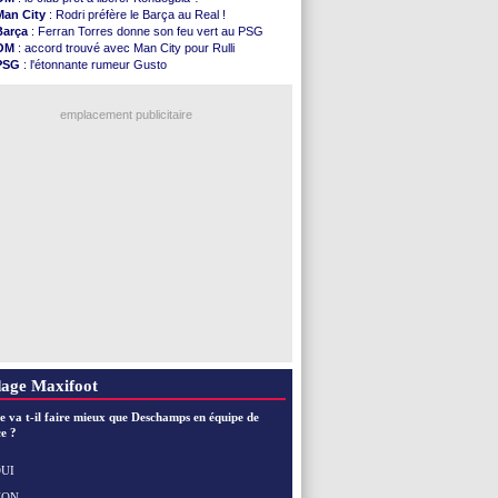
Nice
: Kevin Carlos va partir en Italie
Man City
: Rodri préfère le Barça au Real !
L1
: prison avec sursis requis contre un arbitre
Barça
: Ferran Torres donne son feu vert au PSG
Leganés
: c'est signé pour Luca Zidane (off.)
OM
: accord trouvé avec Man City pour Rulli
Atletico
: Ruggeri en route pour Aston Villa
PSG
: l'étonnante rumeur Gusto
Monaco
: Filipe Luis soutient Biereth
OM
: une offre pour Bulka
Lyon
: Mangala prêté à Getafe (officiel)
Ouganda
: Owori battu à mort à Kampala
PSG
: Nsoki va signer en Croatie
emplacement publicitaire
Arsenal
: Naples vise Gabriel Jesus
Real
: Mastantuono prêté à la Fiorentina (off.)
Man City
: accord avec le Barça pour Rodri ?
Rennes
: Haise a prolongé (officiel)
Palace
: Tomiyasu a convaincu (officiel)
Voir les brèves précédentes
age Maxifoot
e va t-il faire mieux que Deschamps en équipe de
e ?
UI
NON