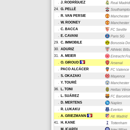
.
J. RODRÍGUEZ
Real Madrid
24.
G. PELLÈ
Southampto
.
R. VAN PERSIE
Manchester
.
W. ROONEY
Manchester
.
C. BACCA
FC Seville
.
E. CAVANI
Paris SG
29.
C. IMMOBILE
Borussia D
30.
ADURIZ
Athletic Bil
31.
A. MEIER
Eintracht Fr
.
O. GIROUD
Arsenal
.
PACO ALCÁCER
FC Valence
.
S. OKAZAKI
Mayence
.
Y. TOURÉ
Manchester 
36.
L. TONI
Hellas Véro
.
L. SUÁREZ
FC Barcelo
.
D. MERTENS
Naples
.
R. LUKAKU
Everton
.
A. GRIEZMANN
Atl. Madrid
41.
H. KANE
Tottenham
.
M. ICARDI
Inter Milan