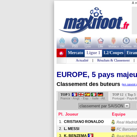
A r
OM
PSG
Lyon
Lille
Monaco
Chelsea
Ma
+ de clubs
Mercato
Ligue 1
L2/Coupes
Etran
Actualité
|
Résultats & Classement
|
EUROPE, 5 pays majeu
Classement des buteurs
(en savoir 
TOP 5
TOP 12 ( Top 5
France - Angl. - Esp. - Italie - All.
Portugal - Pays-Ba
classement par SAISON
Pl.
Joueur
Equipe
1.
CRISTIANO RONALDO
Real Madrid
2.
L. MESSI
FC Barcelo
3.
K. BENZEMA
Real Madrid