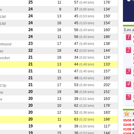
25
11
57
176'
(0,44 b/m)
24
8
37
134'
(0,65 b/m)
n
24
13
45
150'
(0,53 b/m)
 Utd
24
16
45
154'
(0,53 b/m)
 Utd
Les 
24
16
56
160'
(0,43 b/m)
1
24
11
56
186'
(0,43 b/m)
23
17
47
138'
(0,49 b/m)
ortmund
2
22
18
42
144'
(0,52 b/m)
bao
21
18
34
124'
(0,62 b/m)
ancfort
21
13
44
133'
(0,48 b/m)
3
21
11
47
157'
(0,45 b/m)
21
15
49
193'
(0,43 b/m)
4
21
17
53
202'
(0,40 b/m)
City
20
19
36
151'
(0,56 b/m)
ne
5
20
13
39
163'
(0,51 b/m)
ne
20
10
62
176'
(0,32 b/m)
20
12
52
183'
(0,38 b/m)
20
11
63
186'
(0,32 b/m)
05/08
02/08
19
8
38
117'
(0,50 b/m)
01/08
19
15
36
144'
(0,53 b/m)
02/08