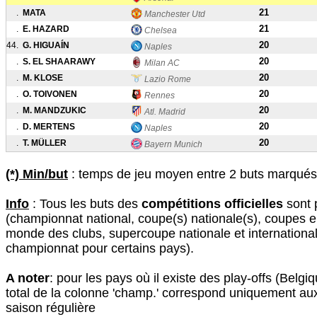
21
.
MATA
Manchester Utd
21
.
E. HAZARD
Chelsea
20
44.
G. HIGUAÍN
Naples
20
.
S. EL SHAARAWY
Milan AC
20
.
M. KLOSE
Lazio Rome
20
.
O. TOIVONEN
Rennes
20
.
M. MANDZUKIC
Atl. Madrid
20
.
D. MERTENS
Naples
20
.
T. MÜLLER
Bayern Munich
(*) Min/but
: temps de jeu moyen entre 2 buts marqués 
Info
: Tous les buts des
compétitions officielles
sont 
(championnat national, coupe(s) nationale(s), coupes 
monde des clubs, supercoupe nationale et international
championnat pour certains pays).
A noter
: pour les pays où il existe des play-offs (Belgiq
total de la colonne 'champ.' correspond uniquement au
saison régulière