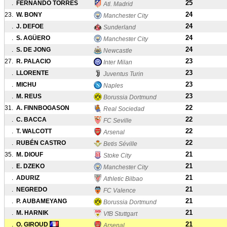
25
.
FERNANDO TORRES
Atl. Madrid
24
23.
W. BONY
Manchester City
24
.
J. DEFOE
Sunderland
24
.
S. AGÜERO
Manchester City
24
.
S. DE JONG
Newcastle
23
27.
R. PALACIO
Inter Milan
23
.
LLORENTE
Juventus Turin
23
.
MICHU
Naples
23
.
M. REUS
Borussia Dortmund
22
31.
A. FINNBOGASON
Real Sociedad
22
.
C. BACCA
FC Seville
22
.
T. WALCOTT
Arsenal
22
.
RUBÉN CASTRO
Betis Séville
21
35.
M. DIOUF
Stoke City
21
.
E. DZEKO
Manchester City
21
.
ADURIZ
Athletic Bilbao
21
.
NEGREDO
FC Valence
21
.
P. AUBAMEYANG
Borussia Dortmund
21
.
M. HARNIK
VfB Stuttgart
21
.
O. GIROUD
Arsenal