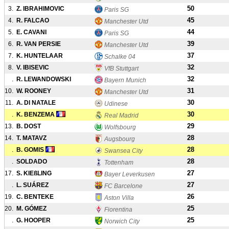
50
3.
Z. IBRAHIMOVIC
Paris SG
45
4.
R. FALCAO
Manchester Utd
44
5.
E. CAVANI
Paris SG
39
6.
R. VAN PERSIE
Manchester Utd
37
7.
K. HUNTELAAR
Schalke 04
32
8.
V. IBISEVIC
VfB Stuttgart
32
.
R. LEWANDOWSKI
Bayern Munich
31
10.
W. ROONEY
Manchester Utd
30
11.
A. DI NATALE
Udinese
30
.
K. BENZEMA
Real Madrid
29
13.
B. DOST
Wolfsbourg
28
14.
T. MATAVZ
Augsbourg
28
.
B. GOMIS
Swansea City
28
.
SOLDADO
Tottenham
27
17.
S. KIEßLING
Bayer Leverkusen
27
.
L. SUÁREZ
FC Barcelone
26
19.
C. BENTEKE
Aston Villa
25
20.
M. GÓMEZ
Fiorentina
25
.
G. HOOPER
Norwich City