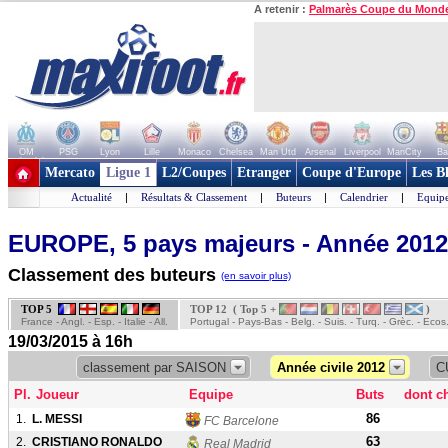
A retenir :
Palmarès Coupe du Mond
OM
PSG
Lyon
Lille
Monaco
Chelsea
Man Utd
Arsenal
Liverpool
ManCity
Ba
+ de clubs
Mercato
Ligue 1
L2/Coupes
Etranger
Coupe d'Europe
Les B
Actualité
|
Résultats & Classement
|
Buteurs
|
Calendrier
|
Equipe
EUROPE, 5 pays majeurs - Année 2012
Classement des buteurs
(en savoir plus)
TOP 5
TOP 12 ( Top 5 +
)
France - Angl. - Esp. - Italie - All.
Portugal - Pays-Bas - Belg. - Suis. - Turq. - Grèc. - Ecos
19/03/2015 à 16h
classement par SAISON
Année civile 2012
C
Pl.
Joueur
Equipe
Buts
dont c
86
1.
L. MESSI
FC Barcelone
63
2.
CRISTIANO RONALDO
Real Madrid