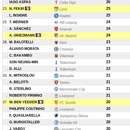
26
.
IAGO ASPAS
Celta Vigo
25
23.
N. FEKIR
Lyon
25
.
L. INSIGNE
Naples
24
25.
T. WERNER
RB Leipzig
24
.
A. SÁNCHEZ
Arsenal
24
.
A. GRIEZMANN
Atl. Madrid
23
28.
M. BALOTELLI
Nice
23
.
ÁLVARO MORATA
Chelsea
23
.
C. BAKAMBU
Villarreal
23
.
SON HEUNG-MIN
Tottenham
23
.
D. ALLI
Tottenham
21
33.
K. MITROGLOU
Marseille
21
.
A. BELOTTI
Torino
21
.
R. STERLING
Manchester City
21
.
ROBERTO FIRMINO
Liverpool
20
37.
W. BEN YEDDER
FC Seville
20
.
PHILIPPE COUTINHO
Liverpool
20
.
F. QUAGLIARELLA
Sampdoria Gênes
20
.
G. BURGSTALLER
Schalke 04
20
.
J. VARDY
Leicester City