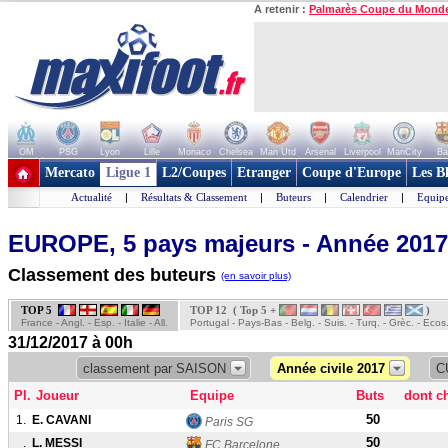
A retenir :
Palmarès Coupe du Mond
OM
PSG
Lyon
Lille
Monaco
Chelsea
Man Utd
Arsenal
Liverpool
ManCity
Ba
+ de clubs
Mercato
Ligue 1
L2/Coupes
Etranger
Coupe d'Europe
Les B
Actualité
|
Résultats & Classement
|
Buteurs
|
Calendrier
|
Equipe
EUROPE, 5 pays majeurs - Année 2017
Classement des buteurs
(en savoir plus)
TOP 5
TOP 12 ( Top 5 +
)
France - Angl. - Esp. - Italie - All.
Portugal - Pays-Bas - Belg. - Suis. - Turq. - Grèc. - Ecos
31/12/2017 à 00h
classement par SAISON
Année civile 2017
C
Pl.
Joueur
Equipe
Buts
dont c
50
1.
E. CAVANI
Paris SG
50
.
L. MESSI
FC Barcelone