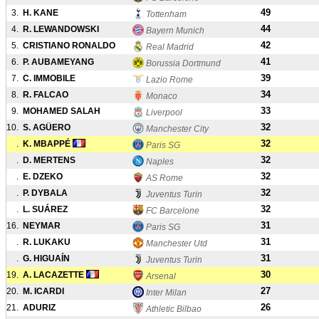
49
3.
H. KANE
Tottenham
44
4.
R. LEWANDOWSKI
Bayern Munich
42
5.
CRISTIANO RONALDO
Real Madrid
41
6.
P. AUBAMEYANG
Borussia Dortmund
39
7.
C. IMMOBILE
Lazio Rome
34
8.
R. FALCAO
Monaco
33
9.
MOHAMED SALAH
Liverpool
32
10.
S. AGÜERO
Manchester City
32
.
K. MBAPPÉ
Paris SG
32
.
D. MERTENS
Naples
32
.
E. DZEKO
AS Rome
32
.
P. DYBALA
Juventus Turin
32
.
L. SUÁREZ
FC Barcelone
31
16.
NEYMAR
Paris SG
31
.
R. LUKAKU
Manchester Utd
31
.
G. HIGUAÍN
Juventus Turin
30
19.
A. LACAZETTE
Arsenal
27
20.
M. ICARDI
Inter Milan
26
21.
ADURIZ
Athletic Bilbao