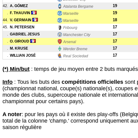
19
42.
A. GÓMEZ
Atalanta Bergame
19
.
F. THAUVIN
Marseille
18
44.
V. GERMAIN
Marseille
17
45.
N. PETERSEN
Fribourg
17
.
GABRIEL JESUS
Manchester City
17
.
O. GIROUD
Arsenal
17
.
M. KRUSE
Werder Breme
17
.
WILLIAN JOSÉ
Real Sociedad
(*) Min/but
: temps de jeu moyen entre 2 buts marqués 
Info
: Tous les buts des
compétitions officielles
sont 
(championnat national, coupe(s) nationale(s), coupes 
monde des clubs, supercoupe nationale et international
championnat pour certains pays).
A noter
: pour les pays où il existe des play-offs (Belgiq
total de la colonne 'champ.' correspond uniquement au
saison régulière