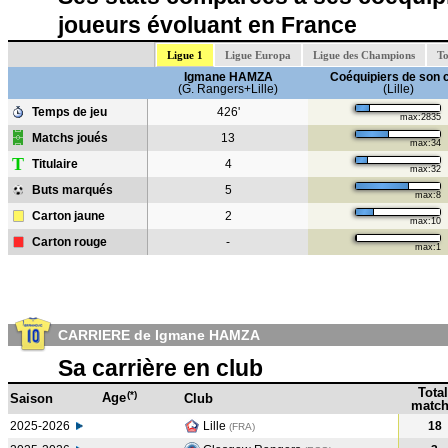
joueurs évoluant en France
Ligue 1
Ligue Europa
Ligue des Champions
To
Igmane HAMZA
Coéquipiers de son 
(G. Rangers+Lille)
(Lille)
Temps de jeu
426'
max:2835
Matchs joués
13
max:34
T
Titulaire
4
max:32
Buts marqués
5
max:8
Carton jaune
2
max:10
Carton rouge
-
max:1
CARRIERE de Igmane HAMZA
Sa carrière en club
Total
(*)
Age
Saison
Club
match
2025-2026
Lille
18
(FRA)