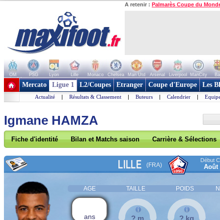
A retenir :
Palmarès Coupe du Mond
OM
PSG
Lyon
Lille
Monaco
Chelsea
Man Utd
Arsenal
Liverpool
ManCity
Ba
+ de clubs
Mercato
Ligue 1
L2/Coupes
Etranger
Coupe d'Europe
Les B
Actualité
|
Résultats & Classement
|
Buteurs
|
Calendrier
|
Equipe
Igmane HAMZA
Fiche d'identité
Bilan et Matchs saison
Carrière & Sélections
Début Co
LILLE
(FRA)
Août
AGE
TAILLE
POIDS
N
ans
? m
? kg