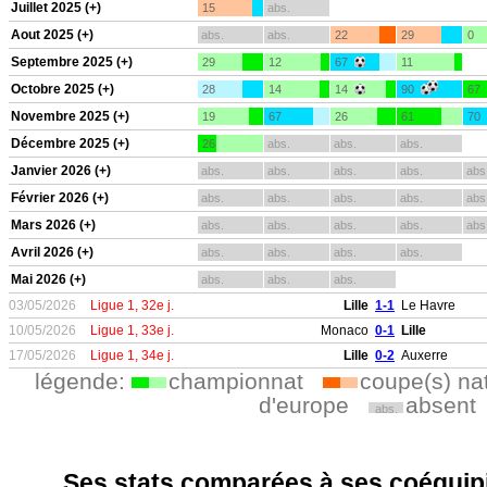
Juillet 2025 (+)
15
abs.
Aout 2025 (+)
abs.
abs.
22
29
0
Septembre 2025 (+)
29
12
67
11
Octobre 2025 (+)
28
14
14
90
67
Novembre 2025 (+)
19
67
26
61
70
Décembre 2025 (+)
26
abs.
abs.
abs.
Janvier 2026 (+)
abs.
abs.
abs.
abs.
abs
Février 2026 (+)
abs.
abs.
abs.
abs.
abs
Mars 2026 (+)
abs.
abs.
abs.
abs.
abs
Avril 2026 (+)
abs.
abs.
abs.
abs.
Mai 2026 (+)
abs.
abs.
abs.
03/05/2026
Ligue 1, 32e j.
Lille
1-1
Le Havre
10/05/2026
Ligue 1, 33e j.
Monaco
0-1
Lille
17/05/2026
Ligue 1, 34e j.
Lille
0-2
Auxerre
légende:
championnat
coupe(s) na
d'europe
absent
abs.
Ses stats comparées à ses coéquipi