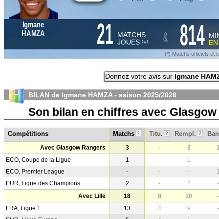
21
814
Igmane
&
HAMZA
MATCHS
MI
JOUES
E
*
(
)
(*) Matchs officiels e
Donnez votre avis sur
Igmane HAM
BILAN de Igmane HAMZA - saison
2025/2026
Son bilan en chiffres avec Glasgo
Compétitions
Matchs
Titu.
Rempl.
Ban
?
?
?
Avec Glasgow Rangers
3
-
3
ECO, Coupe de la Ligue
1
-
1
-
ECO, Premier League
-
-
-
EUR, Ligue des Champions
2
-
2
-
Avec Lille
18
8
10
-
FRA, Ligue 1
13
4
9
-