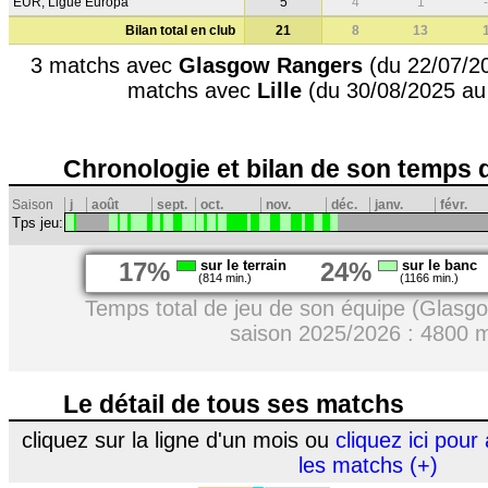
EUR, Ligue Europa
5
4
1
-
Bilan total en club
21
8
13
3 matchs avec
Glasgow Rangers
(du 22/07/20
matchs avec
Lille
(du 30/08/2025 au
Chronologie et bilan de son temps 
Saison
j
août
sept.
oct.
nov.
déc.
janv.
févr.
Tps jeu:
17%
sur le terrain
24%
sur le banc
(814 min.)
(1166 min.)
Temps total de jeu de son équipe (Glas
saison 2025/2026 : 4800 
Le détail de tous ses matchs
cliquez sur la ligne d'un mois ou
cliquez ici pour 
les matchs (+)