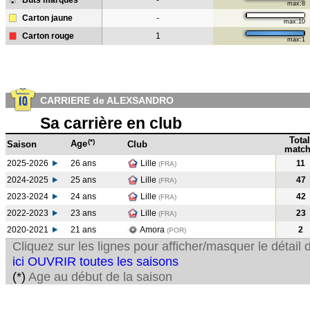
Buts marqués
-
max:8
Carton jaune
-
max:10
Carton rouge
1
max:1
CARRIERE de ALEXSANDRO
Sa carrière en club
Total
(*)
Age
Saison
Club
match
2025-2026
26 ans
Lille
11
(FRA)
2024-2025
25 ans
Lille
47
(FRA
)
2023-2024
24 ans
Lille
42
(FRA
)
2022-2023
23 ans
Lille
23
(FRA
)
2020-2021
21 ans
Amora
2
(POR
)
Cliquez sur les lignes pour afficher/masquer le détai
ici OUVRIR toutes les saisons
(*)
Age au début de la saison