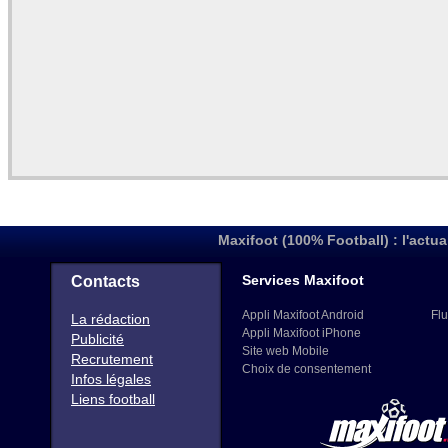
Maxifoot (100% Football) : l'actua
Services Maxifoot
Contacts
Appli Maxifoot Android
Flu
La rédaction
Appli Maxifoot iPhone
Publicité
Site web Mobile
Recrutement
Choix de consentement
Infos légales
Liens football