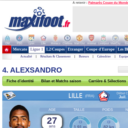
A retenir :
Palmarès Coupe du Mond
OM
PSG
Lyon
Lille
Monaco
Chelsea
Man Utd
Arsenal
Liverpool
ManCity
Ba
+ de clubs
Mercato
Ligue 1
L2/Coupes
Etranger
Coupe d'Europe
Les B
Actualité
|
Résultats & Classement
|
Buteurs
|
Calendrier
|
Equipe
4. ALEXSANDRO
Fiche d'identité
Bilan et Matchs saison
Carrière & Sélections
Début Co
LILLE
(FRA)
Juil.
AGE
TAILLE
POIDS
N
27
86%
80%
ans
1,91 m
82 kg