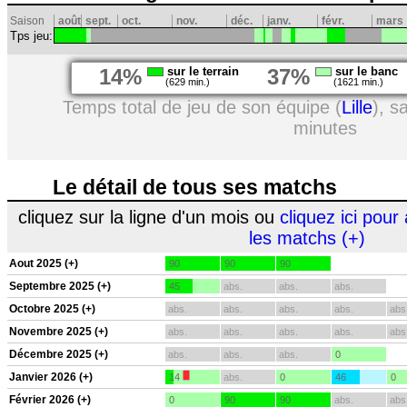
Saison
août
sept.
oct.
nov.
déc.
janv.
févr.
mars
Tps jeu:
14%
sur le terrain
37%
sur le banc
(629 min.)
(1621 min.)
Temps total de jeu de son équipe (
Lille
), s
minutes
Le détail de tous ses matchs
cliquez sur la ligne d'un mois ou
cliquez ici pour 
les matchs (+)
Aout 2025 (+)
90
90
90
Septembre 2025 (+)
45
abs.
abs.
abs.
Octobre 2025 (+)
abs.
abs.
abs.
abs.
abs
Novembre 2025 (+)
abs.
abs.
abs.
abs.
abs
Décembre 2025 (+)
abs.
abs.
abs.
0
Janvier 2026 (+)
14
abs.
0
46
0
Février 2026 (+)
0
90
90
abs.
abs