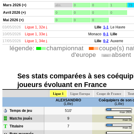
Mars 2026 (+)
abs.
0
0
1
73
Avril 2026 (+)
0
0
0
0
Mai 2026 (+)
0
0
0
03/05/2026
Ligue 1, 32e j.
Lille
1-1
Le Havre
10/05/2026
Ligue 1, 33e j.
Monaco
0-1
Lille
17/05/2026
Ligue 1, 34e j.
Lille
0-2
Auxerre
légende:
championnat
coupe(s) na
d'europe
absent
abs.
Ses stats comparées à ses coéquipi
joueurs évoluant en France
Ligue 1
Ligue Europa
Coupe de France
Tout
ALEXSANDRO
Coéquipiers de son 
(Lille)
(Lille)
Temps de jeu
510'
max:2835
Matchs joués
9
max:34
T
Titulaire
7
max:32