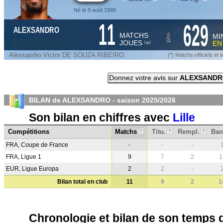
Né le 9 août 1999
11
629
ALEXSANDRO
&
MATCHS
MI
JOUES
E
*
(
)
Alexsandro Victor DE SOUZA RIBEIRO
(*) Matchs officiels e
Donnez votre avis sur
ALEXSANDR
BILAN de ALEXSANDRO - saison
2025/2026
Son bilan en chiffres avec
Lille
Compétitions
Matchs
Titu.
Rempl.
Ban
?
?
?
FRA, Coupe de France
-
-
-
FRA, Ligue 1
9
7
2
1
EUR, Ligue Europa
2
2
-
Bilan total en club
11
9
2
1
Chronologie et bilan de son temps 