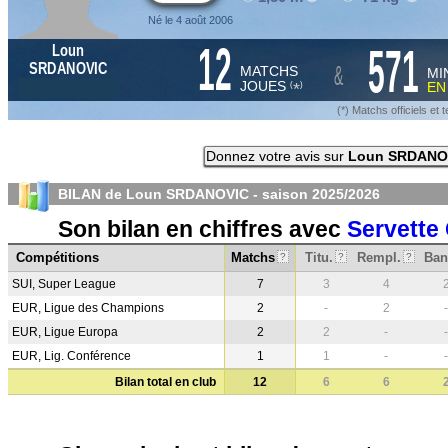
Né le 4 août 2006
12
571
Loun
&
SRDANOVIC
MATCHS
MI
JOUES
E
*
(
)
(*) Matchs officiels e
Donnez votre avis sur
Loun SRDANO
BILAN de Loun SRDANOVIC - saison
2025/2026
Son bilan en chiffres avec
Servette
Compétitions
Matchs
Titu.
Rempl.
Ban
?
?
?
SUI, Super League
7
3
4
EUR, Ligue des Champions
2
-
2
-
EUR, Ligue Europa
2
2
-
-
EUR, Lig. Conférence
1
1
-
-
Bilan total en club
12
6
6