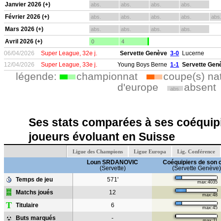
Janvier 2026 (+)
abs.
abs.
abs.
abs.
Février 2026 (+)
abs.
abs.
abs.
abs.
abs
Mars 2026 (+)
abs.
abs.
abs.
abs.
Avril 2026 (+)
0
4
06/04/2026
Super League, 32e j.
Servette Genève
3-0
Lucerne
12/04/2026
Super League, 33e j.
Young Boys Berne
1-1
Servette Gen
légende:
championnat
coupe(s) na
d'europe
absent
abs.
Ses stats comparées à ses coéquipi
joueurs évoluant en Suisse
Ligue des Champions
Ligue Europa
Lig. Conférence
Loun SRDANOVIC
Coéquipiers de son 
(Servette)
(Servette Genève)
Temps de jeu
571'
max:4035
Matchs joués
12
max:48
T
Titulaire
6
max:45
Buts marqués
-
max:11