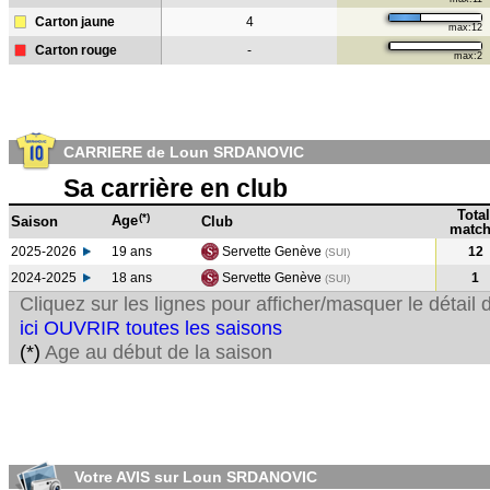
Carton jaune
4
max:12
Carton rouge
-
max:2
CARRIERE de Loun SRDANOVIC
Sa carrière en club
Total
(*)
Age
Saison
Club
match
2025-2026
19 ans
Servette Genève
12
(SUI)
2024-2025
18 ans
Servette Genève
1
(SUI
)
Cliquez sur les lignes pour afficher/masquer le détai
ici OUVRIR toutes les saisons
(*)
Age au début de la saison
Votre AVIS sur Loun SRDANOVIC