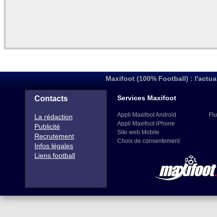
Maxifoot (100% Football) : l'actua
Services Maxifoot
Contacts
Appli Maxifoot Android
Flu
La rédaction
Appli Maxifoot iPhone
Publicité
Site web Mobile
Recrutement
Choix de consentement
Infos légales
Liens football