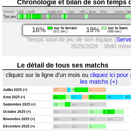
Chronologie et bilan de son temps 
Saison
juil.
août
sept.
oct.
nov.
déc.
janv.
févr.
mars
av
m
Tps jeu:
16%
sur le terrain
19%
sur le banc
(571 min.)
(689 min.)
Temps total de jeu de son équipe (
Serv
2025/2026 : 3540 minu
Le détail de tous ses matchs
cliquez sur la ligne d'un mois ou
cliquez ici pour 
les matchs (+)
Juillet 2025 (+)
17
70
1
Aout 2025 (+)
66
57
90
90
90
Septembre 2025 (+)
28
abs.
abs.
Octobre 2025 (+)
abs.
abs.
16
42
Novembre 2025 (+)
abs.
abs.
abs.
abs.
Décembre 2025 (+)
abs.
abs.
0