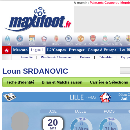
A retenir :
Palmarès Coupe du Mond
OM
PSG
Lyon
Lille
Monaco
Chelsea
Man Utd
Arsenal
Liverpool
ManCity
Ba
+ de clubs
Mercato
Ligue 1
L2/Coupes
Etranger
Coupe d'Europe
Les B
Actualité
|
Résultats & Classement
|
Buteurs
|
Calendrier
|
Equipe
Loun SRDANOVIC
Fiche d'identité
Bilan et Matchs saison
Carrière & Sélections
Début Co
LILLE
(FRA)
Juil.
AGE
TAILLE
POIDS
N
20
31%
34%
ans
1,80 m
71 kg