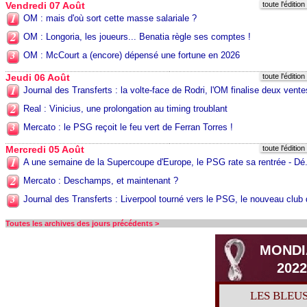
Vendredi 07 Août
toute l'éditio
1
OM : mais d'où sort cette masse salariale ?
2
OM : Longoria, les joueurs... Benatia règle ses comptes !
3
OM : McCourt a (encore) dépensé une fortune en 2026
Jeudi 06 Août
toute l'éditio
1
Journal des Transferts : la volte-face de Rodri, l'OM finalise deux ventes
2
Real : Vinicius, une prolongation au timing troublant
3
Mercato : le PSG reçoit le feu vert de Ferran Torres !
Mercredi 05 Août
toute l'éditio
1
A une semaine de la Supercoupe d'Europe, le PSG rate sa rentrée - Dé.
2
Mercato : Deschamps, et maintenant ?
3
Journal des Transferts : Liverpool tourné vers le PSG, le nouveau club d
Toutes les archives des jours précédents >
MONDI
2022
LES BLEU