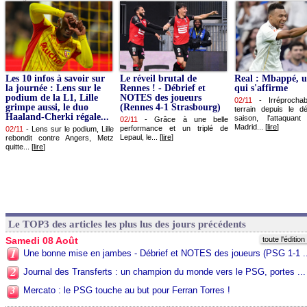
Les 10 infos à savoir sur
Le réveil brutal de
Real : Mbappé, u
la journée : Lens sur le
Rennes ! - Débrief et
qui s'affirme
podium de la L1, Lille
NOTES des joueurs
02/11
-
Irréprocha
grimpe aussi, le duo
(Rennes 4-1 Strasbourg)
terrain depuis le d
Haaland-Cherki régale...
saison, l'attaquan
02/11
-
Grâce à une belle
Madrid... [
lire
]
performance et un triplé de
02/11
-
Lens sur le podium, Lille
Lepaul, le... [
lire
]
rebondit contre Angers, Metz
quitte... [
lire
]
Le TOP3 des articles les plus lus des jours précédents
Samedi 08 Août
toute l'éditio
1
Une bonne mise en jambes - Débrief et NOTES des joueurs (PSG 1-1 ..
2
Journal des Transferts : un champion du monde vers le PSG, portes ...
3
Mercato : le PSG touche au but pour Ferran Torres !