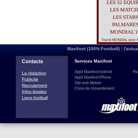
LES 32 EQUI
LES MATCH
LES STAR
PALMARE
MONDIAL'1
Tout le MONDIAL avec M
Maxifoot (100% Football) : l'actua
Services Maxifoot
Contacts
Appli Maxifoot Android
Flu
La rédaction
Appli Maxifoot iPhone
Publicité
Site web Mobile
Recrutement
Choix de consentement
Infos légales
Liens football