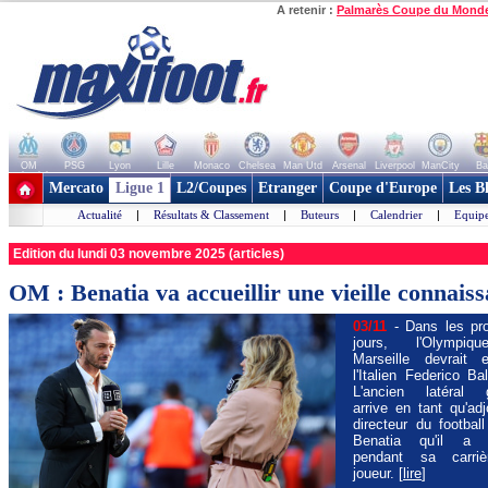
A retenir :
Palmarès Coupe du Mond
OM
PSG
Lyon
Lille
Monaco
Chelsea
Man Utd
Arsenal
Liverpool
ManCity
Ba
+ de clubs
Mercato
Ligue 1
L2/Coupes
Etranger
Coupe d'Europe
Les B
Actualité
|
Résultats & Classement
|
Buteurs
|
Calendrier
|
Equipe
Edition du lundi 03 novembre 2025 (articles)
OM : Benatia va accueillir une vieille connais
03/11
- Dans les pr
jours, l'Olympi
Marseille devrait 
l'Italien Federico Bal
L'ancien latéral 
arrive en tant qu'adj
directeur du footbal
Benatia qu'il a 
pendant sa carri
joueur. [
lire
]