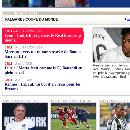
LIEN PROMOTIONNEL
PALMARES COUPE DU MONDE
e
03/11
- Actu TRANSFERTS
Lyon : Endrick est pressé, le Real beaucoup
moins...
03/11
- Actu TRANSFERTS
Mercato : vers un retour surprise de Bouna
Sarr en L1 ?
03/11
- Actu LIGUE 1
Frustré par son temps 
Lille : "Motta était comme lui", Bouaddi en
Real Madrid, Endrick souh
plein envol
en prêt à l'Olympique Ly
hiver. L'attaquant... [
lire
]
03/11
- Actu LIGUE 1
Rennes : Lepaul, un bol d'air frais pour les
Bretons
Actu CHAMPION's LEAGUE
Actu CHAMPION's LEAGUE
Actu TRANSFERTS