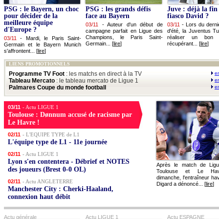
PSG : le Bayern, un choc
PSG : les grands défis
Juve : déjà la fin
pour décider de la
face au Bayern
fiasco David ?
meilleure équipe
03/11
-
Auteur d'un début de
03/11
-
Lors du derni
d'Europe ?
campagne parfait en Ligue des
d'été, la Juventus Tu
Champions, le Paris Saint-
réaliser un bon
03/11
-
Mardi, le Paris Saint-
Germain... [
lire
]
récupérant... [
lire
]
Germain et le Bayern Munich
s'affrontent... [
lire
]
LIENS PROMOTIONNELS
Programme TV Foot
: les matchs en direct à la TV
e
Tableau Mercato
: le tableau mercato de Ligue 1
e
Palmares Coupe du monde football
e
03/11
- Actu LIGUE 1
Toulouse : Dønnum accusé de racisme par
Le Havre !
02/11
- L'EQUIPE TYPE de L1
L'équipe type de L1 - 11e journée
02/11
- Actu LIGUE 1
Lyon s'en contentera - Débrief et NOTES
Après le match de Ligu
des joueurs (Brest 0-0 OL)
Toulouse et Le Hav
dimanche, l'entraîneur hav
02/11
- Actu ANGLETERRE
Digard a dénoncé... [
lire
]
Manchester City : Cherki-Haaland,
connexion haut débit
Actu générale
Actu LIGUE 1
Actu ESPAGNE