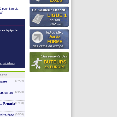
 avant le ...
e pour 40 M€
€ pour Barcola
Le meilleur effectif
ore
al"
LIGUE 1
rg
30 (officiel)
saison
s le club
natia
2025-26
compos
s en équipe de
an
Indice MF :
l'état de
FORME
e (off.)
des clubs en europe
tes
Classements des
BUTEURS
s précédents
en EUROPE
ment
(07/08)
masse
(06/08)
gation au
(07/08)
.. Benatia
(06/08)
volte-face