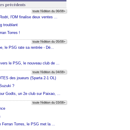
urs précédents
toute l'édition du 06/08>
Rodri, l'OM finalise deux ventes ...
g troublant
rran Torres !
toute l'édition du 05/08>
, le PSG rate sa rentrée - Dé...
 vers le PSG, le nouveau club de ...
toute l'édition du 04/08>
NOTES des joueurs (Sparta 2-1 OL)
 Suzuki ?
ur Godts, un 2e club sur Paixao, ...
toute l'édition du 03/08>
ence
s
 Ferran Torres, le PSG met la ...