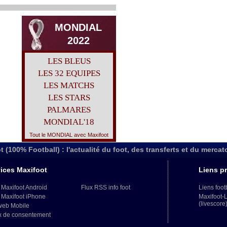
MONDIAL
2022
LES BLEUS
LES 32 EQUIPES
LES MATCHS
LES STARS
PALMARES
MONDIAL'18
Tout le MONDIAL avec Maxifoot
t (100% Football) : l'actualité du foot, des transferts et du mercat
ices Maxifoot
Liens pr
 Maxifoot Android
Flux RSS info foot
Liens foot
 Maxifoot iPhone
Maxifoot-
(livescore
web Mobile
x de consentement