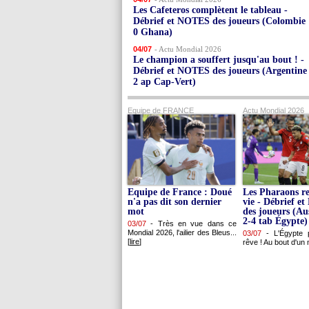
Les Cafeteros complètent le tableau -
Débrief et NOTES des joueurs (Colombie 
0 Ghana)
04/07
- Actu Mondial 2026
Le champion a souffert jusqu'au bout ! -
Débrief et NOTES des joueurs (Argentine
2 ap Cap-Vert)
Equipe de FRANCE
Actu Mondial 2026
Equipe de France : Doué
Les Pharaons re
n'a pas dit son dernier
vie - Débrief 
mot
des joueurs (Aus
2-4 tab Égypte)
03/07
-
Très en vue dans ce
Mondial 2026, l'ailier des Bleus...
03/07
-
L'Égypte 
[
lire
]
rêve ! Au bout d'un 