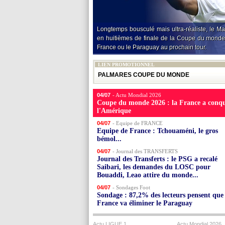
Longtemps bousculé mais ultra-réaliste, le Ma
en huitièmes de finale de la Coupe du monde
France ou le Paraguay au prochain tour.
LIEN PROMOTIONNEL
PALMARES COUPE DU MONDE
04/07
- Actu Mondial 2026
Coupe du monde 2026 : la France a conqu
l'Amérique
04/07
- Equipe de FRANCE
Equipe de France : Tchouaméni, le gros
bémol...
04/07
- Journal des TRANSFERTS
Journal des Transferts : le PSG a recalé
Saibari, les demandes du LOSC pour
Bouaddi, Leao attire du monde...
04/07
- Sondages Foot
Sondage : 87,2% des lecteurs pensent que 
France va éliminer le Paraguay
Actu LIGUE 1
Actu Mondial 2026