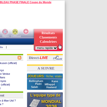
BLEAU PHASE FINALE Coupe du Monde
Résultats
Bayern
Dortmund
Classements
Calendriers
ubs
|
LIVE
Direct-
usen (officiel)
A SUIVRE
ahçe
re Venise
JOUEURS
: fiche, stats...
 Mans
Troyes
Bellingham
Kane
Pedri
MBappé
(officiel)
Salah
Haaland
t
 Mayence
L'equipe type de
ent
 Brentford
i)
ce à Man Utd ?
MONDIAL
vée de...
ia ?
2026
pour Alvarez