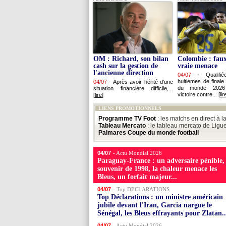
OM : Richard, son bilan
Colombie : faux
cash sur la gestion de
vraie menace
l'ancienne direction
04/07
-
Qualifi
huitièmes de final
04/07
-
Après avoir hérité d'une
du monde 2026
situation financière difficile,...
victoire contre... [
lir
[
lire
]
LIENS PROMOTIONNELS
Programme TV Foot
: les matchs en direct à l
Tableau Mercato
: le tableau mercato de Ligu
Palmares Coupe du monde football
04/07
- Actu Mondial 2026
Paraguay-France : un adversaire pénible, 
souvenir de 1998, la chaleur menace les
Bleus, un forfait majeur...
04/07
- Top DECLARATIONS
Top Déclarations : un ministre américain
jubile devant l'Iran, Garcia nargue le
Sénégal, les Bleus effrayants pour Zlatan..
04/07
- Actu Mondial 2026