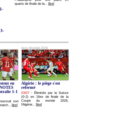
quarts de finale de la... [
lire
]
1-
 3-
Actu Mondial 2026
stent en
Algérie : le piège s'est
et NOTES
refermé
tralie 1-1
03/07
-
Éliminée par la Suisse
(0-2) en 16es de finale de la
Coupe du monde 2026,
poursuit son
l'Algérie... [
lire
]
match... [
lire
]