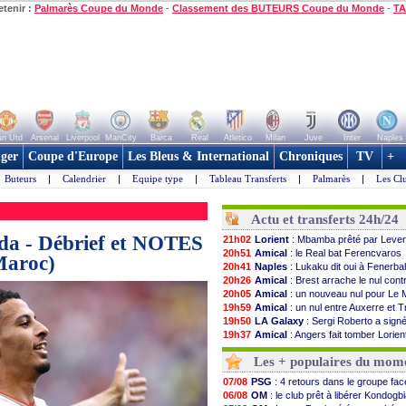
etenir :
Palmarès Coupe du Monde
-
Classement des BUTEURS Coupe du Monde
-
TA
n Utd
Arsenal
Liverpool
ManCity
Barca
Real
Atletico
Milan
Juve
Inter
Naples
ger
Coupe d'Europe
Les Bleus & International
Chroniques
TV
+
Buteurs
|
Calendrier
|
Equipe type
|
Tableau Transferts
|
Palmarès
|
Les Cl
Actu et transferts 24h/24
da - Débrief et NOTES
21h02
Lorient
: Mbamba prêté par Leverk
20h51
Amical
: le Real bat Ferencvaros
Maroc)
20h41
Naples
: Lukaku dit oui à Fenerb
20h26
Amical
: Brest arrache le nul cont
20h05
Amical
: un nouveau nul pour Le
19h59
Amical
: un nul entre Auxerre et 
19h50
LA Galaxy
: Sergi Roberto a signé 
19h37
Amical
: Angers fait tomber Lorien
19h12
Amical
: le Paris FC corrigé par
Les + populaires du mom
19h03
Amical
: Rennes encore battu par
18h52
Amical
: Paris SG 1-1 Man Utd (fin
07/08
PSG
: 4 retours dans le groupe fa
18h41
Barça
: De Jong menacé par l’arri
06/08
OM
: le club prêt à libérer Kondogb
18h23
Atletico
: Simeone ferme la porte 