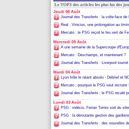
Le TOP3 des articles les plus lus des jo
Jeudi 06 Août
1
Journal des Transferts : la volte-face de 
2
Real : Vinicius, une prolongation au timin
3
Mercato : le PSG reçoit le feu vert de Fe
Mercredi 05 Août
1
A une semaine de la Supercoupe d'Europe
2
Mercato : Deschamps, et maintenant ?
3
Journal des Transferts : Liverpool tourné
Mardi 04 Août
1
Lyon frôle le néant absolu - Débrief et 
2
Mercato : pourquoi le PSG veut recruter
3
Journal des Transferts : le PSG recalé po
Lundi 03 Août
1
PSG : indécis, Ferran Torres sort du sil
2
PSG : la déroutante gestion des gardien
3
Journal des Transferts : des nouvelles de