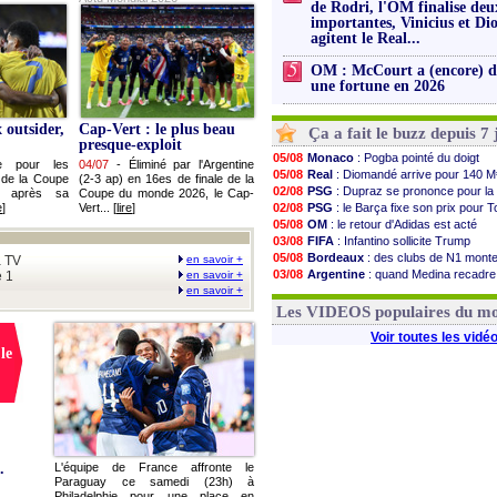
de Rodri, l'OM finalise deu
importantes, Vinicius et D
agitent le Real...
5
OM : McCourt a (encore) d
une fortune en 2026
 outsider,
Cap-Vert : le plus beau
Ça a fait le buzz depuis 7 
presque-exploit
05/08
Monaco
: Pogba pointé du doigt
ée pour les
04/07
-
Éliminé par l'Argentine
05/08
Real
: Diomandé arrive pour 140 M
e de la Coupe
(2-3 ap) en 16es de finale de la
02/08
PSG
: Dupraz se prononce pour la
 après sa
Coupe du monde 2026, le Cap-
e
]
Vert... [
lire
]
02/08
PSG
: le Barça fixe son prix pour T
05/08
OM
: le retour d'Adidas est acté
03/08
FIFA
: Infantino sollicite Trump
05/08
Bordeaux
: des clubs de N1 mont
a TV
en savoir +
03/08
Argentine
: quand Medina recadre
e 1
en savoir +
en savoir +
03/08
Real
: le démenti de Leipzig pour 
03/08
OM
: Paixão attire un 2e club angla
Les VIDEOS populaires du m
Voir toutes les vidé
le
.
L'équipe de France affronte le
Paraguay ce samedi (23h) à
Philadelphie pour une place en