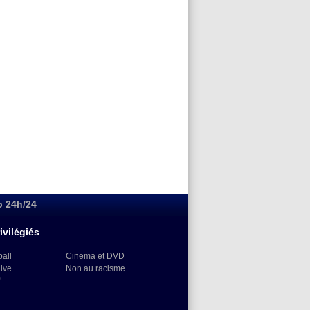
o 24h/24
ivilégiés
ball
Cinema et DVD
Live
Non au racisme
)