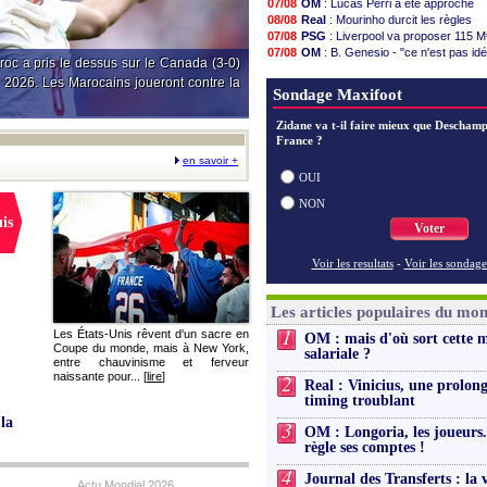
07/08
OM
: Lucas Perri a été approché
18h01
Amical
: Lens battu par Sunderland
08/08
Real
: Mourinho durcit les règles
17h37
Nottingham
: O. Diomande arriv
07/08
PSG
: Liverpool va proposer 115 M
17h25
Amical
: Strasbourg s'incline enc
07/08
OM
: B. Genesio - "ce n'est pas idé
17h08
Amical
: Lille s'impose à Hambou
roc a pris le dessus sur le Canada (3-0)
08/08
OM
: Côme pousse pour Gouiri
16h55
Lens
: Ganiou prolongé jusqu'en 20
 2026. Les Marocains joueront contre la
08/08
OM
: Benatia et la "médiocrité" dan
Sondage Maxifoot
16h31
OM
: le PSG, les précisions de Be
16h11
Amical
: Paris SG-Man Utd, les 
Zidane va t-il faire mieux que Deschamp
16h06
Amical
: Chelsea corrige l'AC Mil
France ?
15h48
Argentine
: Messi perd son papa
15h41
Amical
: l'Inter s'offre la Juventus
en savoir +
15h21
Atletico
: Almada rejoint River Plat
OUI
Voir les brèves précéden
NON
is
Voter
Voir les resultats
-
Voir les sondage
Les articles populaires du mo
1
Les États-Unis rêvent d'un sacre en
OM : mais d'où sort cette 
Coupe du monde, mais à New York,
salariale ?
entre chauvinisme et ferveur
naissante pour... [
lire
]
2
Real : Vinicius, une prolon
timing troublant
la
3
OM : Longoria, les joueurs.
règle ses comptes !
4
Journal des Transferts : la 
Actu Mondial 2026