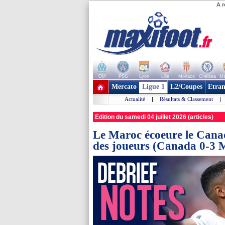
A r
OM
PSG
Lyon
Lille
Monaco
Chelsea
Ma
+ de clubs
Mercato
Ligue 1
L2/Coupes
Etran
Actualité
|
Résultats & Classement
|
Edition du samedi 04 juillet 2026 (articles)
Le Maroc écoeure le Cana
des joueurs (Canada 0-3 