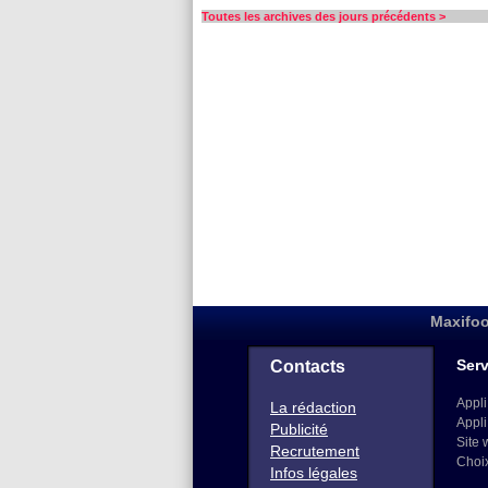
Toutes les archives des jours précédents >
Maxifoo
Serv
Contacts
Appli
La rédaction
Appli
Publicité
Site 
Recrutement
Choi
Infos légales