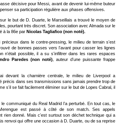
ue passe décisive pour Messi, avant de devenir lui-même buteur
penser sa participation régulière aux phases offensives.
f sur le but de D. Duarte, le Marseillais a trouvé le moyen de
des, pourtant très discret. Son association avec Almada sur le
é à la 86e par
Nicolas Tagliafico (non noté).
 précieux dans le contre-pressing, le milieu de terrain s'est
 trouvé de bonnes passes vers l'avant pour casser les lignes
 n'était possible, il a su s'infiltrer dans les rares espaces
ndro Paredes (non noté)
, auteur d'une puissante frappe
ai devant la charnière centrale, le milieu de Liverpool a
tré précis dans ses transmissions sans jamais prendre trop de
'il se fait facilement éliminer sur le but de Lopes Cabral, il
 si le communiqué du Real Madrid l'a perturbé. En tout cas, le
 Merengue est passé à côté de son match. Ses appels
 rien donné. Mais c'est surtout son déchet technique qui a
s renvoi qui offre une occasion à D. Duarte, ou de sa reprise