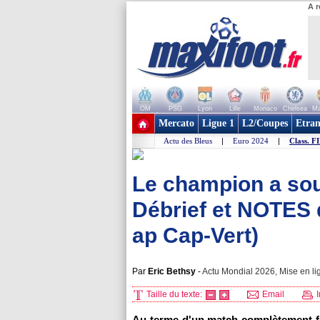
A r
OM
PSG
Lyon
Lille
Monaco
Chelsea
Ma
+ de clubs
Mercato
Ligue 1
L2/Coupes
Etran
Actu des Bleus
|
Euro 2024
|
Class. F
Le champion a souf
Débrief et NOTES 
ap Cap-Vert)
Par
Eric Bethsy
-
Actu Mondial 2026, Mise en li
Taille du texte:
Email
I
Au terme d'un match complètement fou