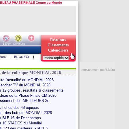
BLEAU PHASE FINALE Coupe du Monde
Résultats
Bayern
Dortmund
Classements
Calendriers
Euro
|
Ballon d'Or
|
emplacement publicitaire
s de la rubrique MONDIAL 2026
ute l'actualité du MONDIAL 2026
lendrier TV du MONDIAL 2026
s 12 groupes, résultats & classements
bleau de la Phase Finale CM 2026
assement des MEILLEURS 3e
s fiches des 48 équipes
as. des buteurs MONDIAL 2026
s BLEUS de Deschamps
s 16 STADES du Mondial
 TOP3 des meilleurs STADES