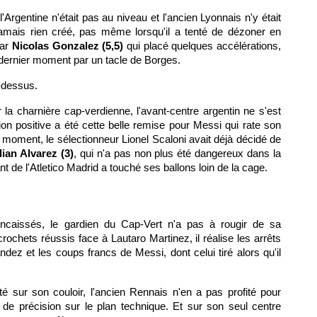
'Argentine n'était pas au niveau et l'ancien Lyonnais n'y était
 jamais rien créé, pas même lorsqu'il a tenté de dézoner en
par
Nicolas Gonzalez (5,5)
qui placé quelques accélérations,
u dernier moment par un tacle de Borges.
-dessus.
 la charnière cap-verdienne, l'avant-centre argentin ne s'est
n positive a été cette belle remise pour Messi qui rate son
 moment, le sélectionneur Lionel Scaloni avait déjà décidé de
lian Alvarez (3)
, qui n'a pas non plus été dangereux dans la
ant de l'Atletico Madrid a touché ses ballons loin de la cage.
encaissés, le gardien du Cap-Vert n'a pas à rougir de sa
ochets réussis face à Lautaro Martinez, il réalise les arrêts
dez et les coups francs de Messi, dont celui tiré alors qu'il
té sur son couloir, l'ancien Rennais n'en a pas profité pour
de précision sur le plan technique. Et sur son seul centre