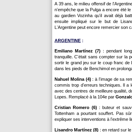
A 39 ans, le milieu offensif de l'Argentin
n'empêche que la Pulga a encore été le 
au gardien Vozinha qu'il avait déjà ba
ensuite impliqué sur le but de Lisan
L'Argentine peut encore remercier son ca
ARGENTINE
:
Emiliano Martínez (7)
: pendant long
tranquille. C'était sans compter sur la 
sortir le grand jeu sur le coup franc de 
dans les pieds de Benchimol en prolonga
Nahuel Molina (4)
: à l'image de sa remi
commis trop d'erreurs techniques. Il a 
avec des centres de meilleure qualité, do
Lopes. Remplacé à la 104e par
Gonzalo
Cristian Romero (6)
: buteur et sauve
Tottenham a pourtant souffert. Pas sûr 
expliquer ses interventions à l'extrême l
Lisandro Martínez (8)
: en retard sur le