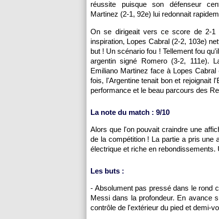
réussite puisque son défenseur cent
Martinez (2-1, 92e) lui redonnait rapidem
On se dirigeait vers ce score de 2-1 
inspiration, Lopes Cabral (2-2, 103e) net
but ! Un scénario fou ! Tellement fou qu'i
argentin signé Romero (3-2, 111e). La
Emiliano Martinez face à Lopes Cabral 
fois, l'Argentine tenait bon et rejoignait
performance et le beau parcours des Re
La note du match : 9/10
Alors que l'on pouvait craindre une aff
de la compétition ! La partie a pris une 
électrique et riche en rebondissements
Les buts :
- Absolument pas pressé dans le rond ce
Messi dans la profondeur. En avance s
contrôle de l'extérieur du pied et demi-v