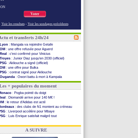
NON
Voter
Voir les resultats
-
Voir les sondages précédents
Actu et transferts 24h/24
Lyon
: Mangala va rejoindre Getafe
OM
: une offre refusée pour Aguerd
Real
: c'est confirmé pour Vinicius
Troyes
: Junior Diaz jusqu'en 2030 (officiel)
PSG
: Akliouche a signé (officiel)
OM
: une offre pour Bulka
PSG
: contrat signé pour Akliouche
Ouganda
: Owori battu à mort à Kampala
Arsenal
: Arteta veut créer une dynastie
Les + populaires du moment
Chelsea
: Palace a fait son offre pour Disasi
FIFA
: le gouvernement espagnol s'en mêle
Monaco
: Pogba pointé du doigt
PSG
: l'étonnante rumeur Gusto
Real
: Diomandé arrive pour 140 M€ !
Bologne
: Dallinga est sur le marché
OM
: le retour d'Adidas est acté
OM
: accord trouvé avec Man City pour Rulli
Bordeaux
: des clubs de N1 montent au créneau
OM
: Medina vers Leverkusen pour 25 M€
PSG
: Liverpool accélère pour Mbaye
Uruguay
: Forlan nommé sélectionneur (officiel)
PSG
: Luis Enrique satisfait malgré tout
Séville
: Juanlu signe à Bournemouth (officiel)
Real
: une nouvelle offre pour Vinicius
PSG
: Ndjantou heureux d'avoir rejoué
Barça
: Ferran Torres donne son feu vert au PSG
Real
: Diomandé pour 140 M€ ! (officiel)
A SUIVRE
Man City
: Rodri préfère le Barça au Real !
Rennes
: Aït Boudlal veut rejoindre Fulham