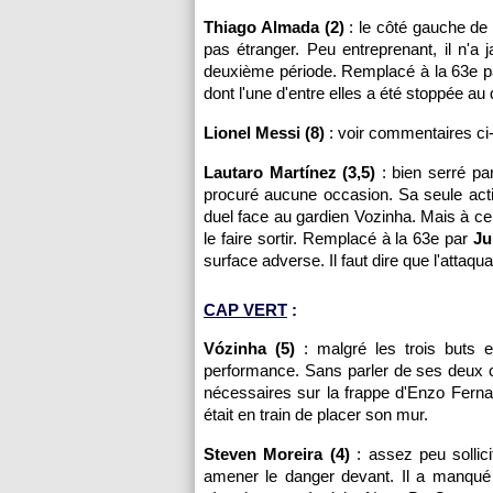
Thiago Almada (2)
: le côté gauche de l
pas étranger. Peu entreprenant, il n'a
deuxième période. Remplacé à la 63e 
dont l'une d'entre elles a été stoppée a
Lionel Messi (8)
: voir commentaires ci
Lautaro Martínez (3,5)
: bien serré par
procuré aucune occasion. Sa seule actio
duel face au gardien Vozinha. Mais à ce
le faire sortir. Remplacé à la 63e par
Ju
surface adverse. Il faut dire que l'attaqu
CAP VERT
:
Vózinha (5)
: malgré les trois buts 
performance. Sans parler de ses deux cr
nécessaires sur la frappe d'Enzo Fernan
était en train de placer son mur.
Steven Moreira (4)
: assez peu sollici
amener le danger devant. Il a manqué 