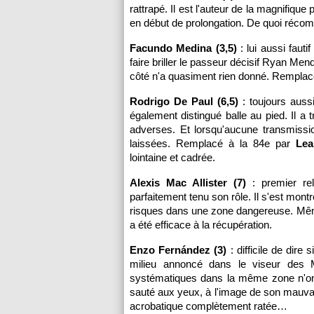
rattrapé. Il est l'auteur de la magnifiq
en début de prolongation. De quoi récom
Facundo Medina (3,5)
: lui aussi fauti
faire briller le passeur décisif Ryan Men
côté n'a quasiment rien donné. Remplac
Rodrigo De Paul (6,5)
: toujours aussi
également distingué balle au pied. Il a
adverses. Et lorsqu'aucune transmission
laissées. Remplacé à la 84e par
Lea
lointaine et cadrée.
Alexis Mac Allister (7)
: premier rel
parfaitement tenu son rôle. Il s'est mon
risques dans une zone dangereuse. Même s
a été efficace à la récupération.
Enzo Fernández (3)
: difficile de dire
milieu annoncé dans le viseur des
systématiques dans la même zone n'ont
sauté aux yeux, à l'image de son mauvai
acrobatique complètement ratée…