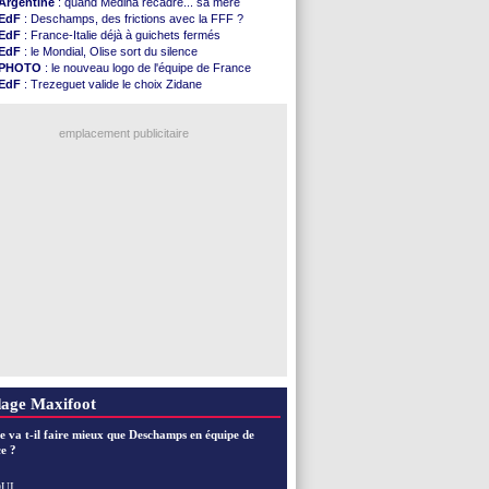
Argentine
: quand Medina recadre... sa mère
EdF
: Deschamps, des frictions avec la FFF ?
EdF
: France-Italie déjà à guichets fermés
EdF
: le Mondial, Olise sort du silence
PHOTO
: le nouveau logo de l'équipe de France
EdF
: Trezeguet valide le choix Zidane
EdF
: Zidane et l'argent, les mots de Diallo
EdF
: Zidane pense déjà à un retour de Mendy
EdF
: le message de Mbappé à Zidane
emplacement publicitaire
EdF
: les mots de Genesio pour Zidane
VIDEO
: Zidane a rencontré les supporters
EdF
: Zidane soutient Christophe Gleizes
EdF
: depuis le Real, Zidane n'a pas chômé
Voir toutes les brèves
age Maxifoot
e va t-il faire mieux que Deschamps en équipe de
e ?
UI