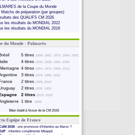
LMARES de la Coupe du Monde
s Matchs de préparation (par groupes)
sultats des QUALIFS CM 2026
us les résultats du MONDIAL 2022
us les résultats du MONDIAL 2018
e du Monde - Palmarès
Brésil
5 titres
1958, 1962, 1970, 1994, 2002
Italie
4 titres
1934, 1938, 1982, 2006
Allemagne
4 titres
1954, 1974, 1990, 2014
Argentine
3 titres
1978, 1986, 2022
France
2 titres
1998, 2018
Uruguay
2 titres
1930, 1950
Espagne
2 titres
2010, 2026
Angleterre
1 titre
1966
Bilan établi à l'issue de la CM 2026
ctu Equipe de France
CdM 2030
: une promesse d'Infantino au Maroc ?
EdF
: Infantino complimente Mbappé