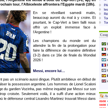
ochain tour, l'Albiceleste affrontera l'Egypte mardi (18h).
PA
le
En se réveillant samedi matin,
Ré
beaucoup auront du mal à y croire. Et
To
pourtant, le Cap-Vert a bien failli nous
To
offrir un exploit immense face à
l'Argentine !
Coup
Les champions du monde ont du
attendre la fin de la prolongation pour
faire la différence de manière définitive
(3-2) dans ce 16e de finale du Mondial
2026 !
Messi, encore lui…
t pas un scénario aussi dingue. Plutôt ambitieux en début de
raliser la possession argentine. Les hommes de Lionel Scaloni
age du gardien Vozinha, pas même inquiété par Messi sur son
trop croisée. Seulement voilà, il a suffi d'une action mieux
A
 où le défenseur central Lisandro Martinez trouvait Messi dans
05/08
04/08