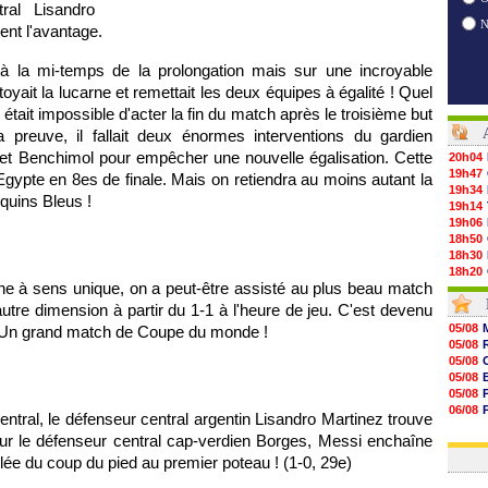
ral Lisandro
ent l'avantage.
à la mi-temps de la prolongation mais sur une incroyable
toyait la lucarne et remettait les deux équipes à égalité ! Quel
l était impossible d'acter la fin du match après le troisième but
 preuve, il fallait deux énormes interventions du gardien
et Benchimol pour empêcher une nouvelle égalisation. Cette
20h04
19h47
 l'Egypte en 8es de finale. Mais on retiendra au moins autant la
19h34
quins Bleus !
19h14
19h06
18h50
18h30
18h20
iche à sens unique, on a peut-être assisté au plus beau match
17h58
17h47
autre dimension à partir du 1-1 à l'heure de jeu. C'est devenu
17h34
05/08
. Un grand match de Coupe du monde !
17h22
05/08
17h10
05/08
16h59
05/08
16h53
05/08
16h45
06/08
ntral, le défenseur central argentin Lisandro Martinez trouve
16h34
05/08
16h21
ur le défenseur central cap-verdien Borges, Messi enchaîne
06/08
16h04
olée du coup du pied au premier poteau ! (1-0, 29e)
15h50
15h40