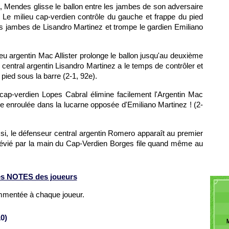
a, Mendes glisse le ballon entre les jambes de son adversaire
15h18
15h01
 Le milieu cap-verdien contrôle du gauche et frappe du pied
14h46
les jambes de Lisandro Martinez et trompe le gardien Emiliano
ieu argentin Mac Allister prolonge le ballon jusqu'au deuxième
 central argentin Lisandro Martinez a le temps de contrôler et
 pied sous la barre (2-1, 92e).
 cap-verdien Lopes Cabral élimine facilement l'Argentin Mac
pe enroulée dans la lucarne opposée d'Emiliano Martinez ! (2-
i, le défenseur central argentin Romero apparaît au premier
 dévié par la main du Cap-Verdien Borges file quand même au
s NOTES des joueurs
ommentée à chaque joueur.
0)