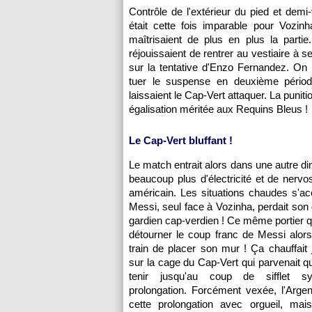
Contrôle de l'extérieur du pied et dem
était cette fois imparable pour Vozinh
maîtrisaient de plus en plus la parti
réjouissaient de rentrer au vestiaire à 
sur la tentative d'Enzo Fernandez. On 
tuer le suspense en deuxième périod
laissaient le Cap-Vert attaquer. La puniti
égalisation méritée aux Requins Bleus !
Le Cap-Vert bluffant !
Le match entrait alors dans une autre d
beaucoup plus d'électricité et de nervo
américain. Les situations chaudes s'ac
Messi, seul face à Vozinha, perdait son 
gardien cap-verdien ! Ce même portier q
détourner le coup franc de Messi alors 
train de placer son mur ! Ça chauffait 
sur la cage du Cap-Vert qui parvenait
tenir jusqu'au coup de sifflet 
prolongation. Forcément vexée, l'Argen
cette prolongation avec orgueil, mai