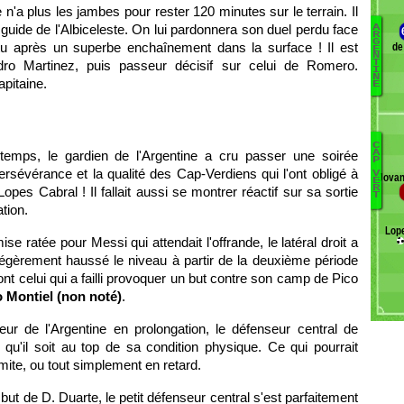
e n'a plus les jambes pour rester 120 minutes sur le terrain. Il
guide de l'Albiceleste. On lui pardonnera son duel perdu face
A
R
G
ttu après un superbe enchaînement dans la surface ! Il est
de
E
Pa
N
dro Martinez, puis passeur décisif sur celui de Romero.
T
Ba
I
N
pitaine.
E
L
Ál
Se
L
C
T
temps, le gardien de l'Argentine a cru passer une soirée
A
P
Pi
S
persévérance et la qualité des Cap-Verdiens qui l'ont obligé à
V
Jovan
E
G
R
Lopes Cabral ! Il fallait aussi se montrer réactif sur sa sortie
T
Mo
tion.
P
Lop
W
P
se ratée pour Messi qui attendait l'offrande, le latéral droit a
St
O
légèrement haussé le niveau à partir de la deuxième période
Va
M
nt celui qui a failli provoquer un but contre son camp de Pico
T
Ru
 Montiel (non noté)
.
Pi
ur de l'Argentine en prolongation, le défenseur central de
Co
qu'il soit au top de sa condition physique. Ce qui pourrait
A
imite, ou tout simplement en retard.
C
 but de D. Duarte, le petit défenseur central s'est parfaitement
Má