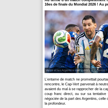
16es de finale du Mondial 2026 ! Au pr
Messi et les Argentins sont passés in extremis !
L'entame de match ne promettait pourtan
rencontre, le Cap-Vert parvenait à neut
avaient du mal à se rapprocher de la c
coup franc direct, ou sur sa tentative 
négociée de la part des Argentins, celle
la profondeur.