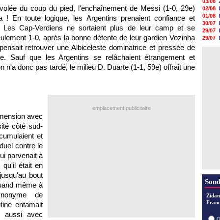
03/08
i-volée du coup du pied, l'enchaînement de Messi (1-0, 29e)
02/08
01/08
a ! En toute logique, les Argentins prenaient confiance et
30/07
e. Les Cap-Verdiens ne sortaient plus de leur camp et se
29/07
seulement 1-0, après la bonne détente de leur gardien Vozinha
29/07
29/07
pensait retrouver une Albiceleste dominatrice et pressée de
29/07
e. Sauf que les Argentins se relâchaient étrangement et
28/07
on n'a donc pas tardé, le milieu D. Duarte (1-1, 59e) offrait une
28/07
28/07
28/07
28/07
emplacement publicitaire
imension avec
sité côté sud-
cumulaient et
duel contre le
ui parvenait à
qu'il était en
jusqu'au bout
Sond
 quand même à
synonyme de
Zidan
Franc
tine entamait
s aussi avec
O