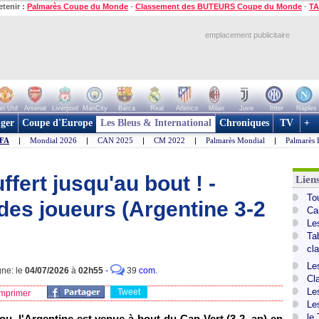
etenir :
Palmarès Coupe du Monde
-
Classement des BUTEURS Coupe du Monde
-
TA
emplacement publicitaire
n Utd
Arsenal
Liverpool
ManCity
Barca
Real
Atletico
Milan
Juve
Inter
Naples
ger
Coupe d'Europe
Les Bleus & International
Chroniques
TV
+
IFA
|
Mondial 2026
|
CAN 2025
|
CM 2022
|
Palmarès Mondial
|
Palmarès 
fert jusqu'au bout ! -
Lien
To
des joueurs (Argentine 3-2
Ca
Le
Ta
cl
Le
gne: le
04/07/2026
à
02h55
-
39
com.
Cl
Le
Tweet
mprimer
Le
le
, l'Argentine est venue à bout du Cap-Vert (3-2, ap) en