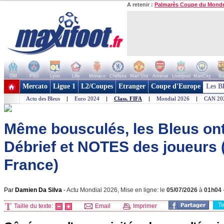
A retenir :
Palmarès Coupe du Mond
OM
PSG
Lyon
Lille
Monaco
Chelsea
Man Utd
Arsenal
Liverpool
ManCity
Ba
+ de clubs
Mercato
Ligue 1
L2/Coupes
Etranger
Coupe d'Europe
Les B
Actu des Bleus
|
Euro 2024
|
Class. FIFA
|
Mondial 2026
|
CAN 20
Même bousculés, les Bleus ont 
Débrief et NOTES des joueurs 
France)
Par
Damien Da Silva
-
Actu Mondial 2026, Mise en ligne: le
05/07/2026
à
01h04
T
Taille du texte:
Email
Imprimer