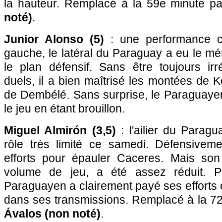
la hauteur. Remplacé à la 59e minute pa
noté)
.
Junior Alonso (5)
: une performance co
gauche, le latéral du Paraguay a eu le mér
le plan défensif. Sans être toujours ir
duels, il a bien maîtrisé les montées de K
de Dembélé. Sans surprise, le Paraguayen
le jeu en étant brouillon.
Miguel Almirón (3,5)
: l'ailier du Parag
rôle très limité ce samedi. Défensivemen
efforts pour épauler Caceres. Mais son
volume de jeu, a été assez réduit. P
Paraguayen a clairement payé ses efforts e
dans ses transmissions. Remplacé à la 7
Ávalos (non noté)
.