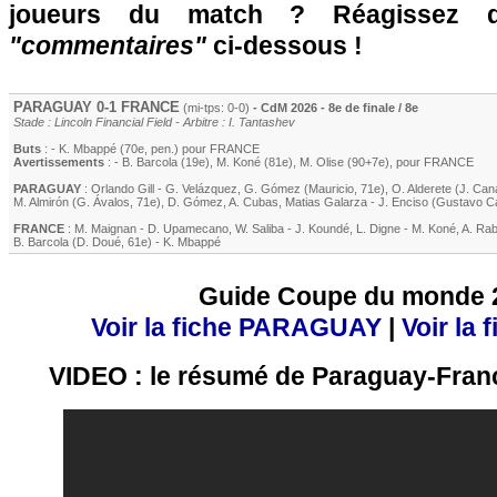
joueurs du match ? Réagissez 
"commentaires"
ci-dessous !
PARAGUAY 0-1 FRANCE
(mi-tps: 0-0)
- CdM 2026 - 8e de finale / 8e
Stade : Lincoln Financial Field - Arbitre : I. Tantashev
Buts
: -
K. Mbappé
(70e, pen.) pour FRANCE
Avertissements
: -
B. Barcola
(19e)
,
M. Koné
(81e)
,
M. Olise
(90+7e)
, pour FRANCE
PARAGUAY
:
Orlando Gill
-
G. Velázquez
,
G. Gómez
(Mauricio, 71e)
,
O. Alderete
(J. Cana
M. Almirón
(G. Ávalos, 71e)
,
D. Gómez
,
A. Cubas
,
Matias Galarza
-
J. Enciso
(Gustavo Ca
FRANCE
:
M. Maignan
-
D. Upamecano
,
W. Saliba
-
J. Koundé
,
L. Digne
-
M. Koné
,
A. Rab
B. Barcola
(
D. Doué
, 61e)
-
K. Mbappé
Guide Coupe du monde 
Voir la fiche PARAGUAY
|
Voir la
VIDEO : le résumé de Paraguay-Fran