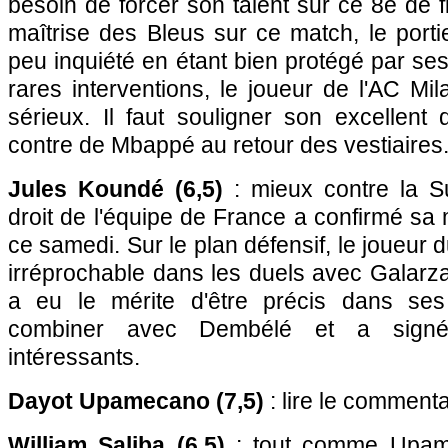
besoin de forcer son talent sur ce 8e de f
maîtrise des Bleus sur ce match, le portie
peu inquiété en étant bien protégé par se
rares interventions, le joueur de l'AC Mi
sérieux. Il faut souligner son excellen
contre de Mbappé au retour des vestiaires
Jules Koundé (6,5)
: mieux contre la Su
droit de l'équipe de France a confirmé s
ce samedi. Sur le plan défensif, le joueur
irréprochable dans les duels avec Galarza
a eu le mérite d'être précis dans ses
combiner avec Dembélé et a signé
intéressants.
Dayot Upamecano (7,5)
: lire le commenta
William Saliba (6,5)
: tout comme Upame