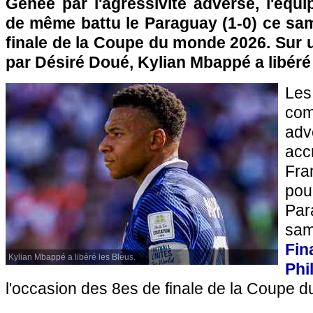
Gênée par l'agressivité adverse, l'équ
de même battu le Paraguay (1-0) ce sam
finale de la Coupe du monde 2026. Sur 
par Désiré Doué, Kylian Mbappé a libéré 
Le
com
ad
acc
Fra
pou
Pa
sa
Fi
Kylian Mbappé a libéré les Bleus.
Phi
l'occasion des 8es de finale de la Coupe 