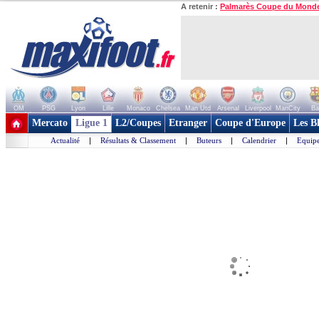
A retenir :
Palmarès Coupe du Mond
OM
PSG
Lyon
Lille
Monaco
Chelsea
Man Utd
Arsenal
Liverpool
ManCity
Ba
+ de clubs
Mercato
Ligue 1
L2/Coupes
Etranger
Coupe d'Europe
Les B
Actualité
|
Résultats & Classement
|
Buteurs
|
Calendrier
|
Equipe