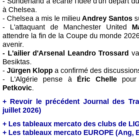
- Sunderland a écarté l'idée d'un départ d
à Chelsea.
- Chelsea a mis le milieu
Andrey Santos
s
- L'attaquant de Manchester United
M
attendre la fin de la Coupe du monde 202
avenir.
- L'ailier d'Arsenal Leandro Trossard
va
Besiktas.
-
Jürgen Klopp
a confirmé des discussion
- L'Algérie pense à
Éric Chelle
pour
Petkovic
.
+ Revoir le précédent Journal des Tra
juillet 2026)
+ Les tableaux mercato des clubs de LI
+ Les tableaux mercato EUROPE (Ang, Esp