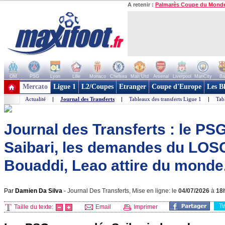
A retenir :
Palmarès Coupe du Mond
OM
PSG
Lyon
Lille
Monaco
Chelsea
Man Utd
Arsenal
Liverpool
ManCity
Ba
+ de clubs
Mercato
Ligue 1
L2/Coupes
Etranger
Coupe d'Europe
Les B
Actualité
|
Journal des Transferts
|
Tableaux des transferts Ligue 1
|
Tab
Journal des Transferts : le PSG
Saibari, les demandes du LOS
Bouaddi, Leao attire du monde.
Par
Damien Da Silva
-
Journal Des Transferts, Mise en ligne: le
04/07/2026
à
18
T
Taille du texte:
Email
Imprimer