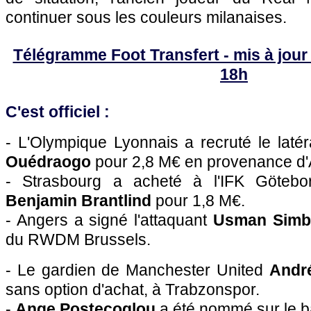
continuer sous les couleurs milanaises.
Télégramme Foot Transfert - mis à jour l
18h
C'est officiel :
- L'Olympique Lyonnais a recruté le lat
Ouédraogo
pour 2,8 M€ en provenance d'
- Strasbourg a acheté à l'IFK Göteborg
Benjamin Brantlind
pour 1,8 M€.
- Angers a signé l'attaquant
Usman Simb
du RWDM Brussels.
- Le gardien de Manchester United
Andr
sans option d'achat, à Trabzonspor.
-
Ange Postecoglou
a été nommé sur le b