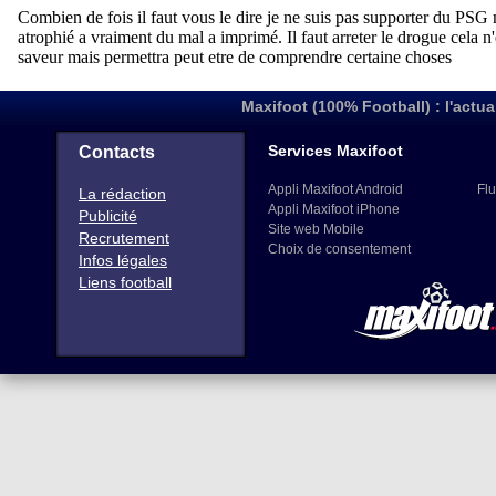
Maxifoot (100% Football) : l'actua
Services Maxifoot
Contacts
Appli Maxifoot Android
Flu
La rédaction
Appli Maxifoot iPhone
Publicité
Site web Mobile
Recrutement
Choix de consentement
Infos légales
Liens football