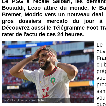
Le PSG a recalé Saibari, les dema
Bouaddi, Leao attire du monde, le Ba
Bremer, Modric vers un nouveau deal...
gros dossiers mercato du jour à
Découvrez aussi le Télégramme Foot Tra
rater de l'actu de ces 24 heures.
Le 
ouv
Fra
clu
pré
vu
pro
sam
v
Le PSG a dit non à Ismael Saibari.
quo