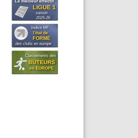
Le meilleur effectif
LIGUE 1
saison
2025-26
Indice MF :
l'état de
FORME
des clubs en europe
Classements des
BUTEURS
en EUROPE