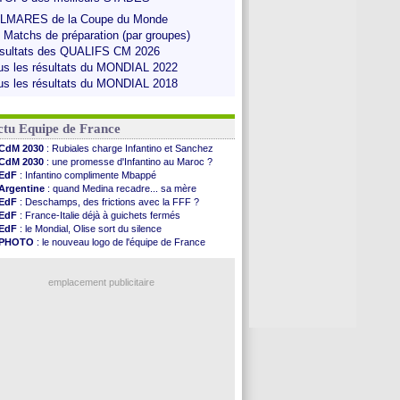
LMARES de la Coupe du Monde
s Matchs de préparation (par groupes)
sultats des QUALIFS CM 2026
us les résultats du MONDIAL 2022
us les résultats du MONDIAL 2018
ctu Equipe de France
CdM 2030
: Rubiales charge Infantino et Sanchez
CdM 2030
: une promesse d'Infantino au Maroc ?
EdF
: Infantino complimente Mbappé
Argentine
: quand Medina recadre... sa mère
EdF
: Deschamps, des frictions avec la FFF ?
EdF
: France-Italie déjà à guichets fermés
EdF
: le Mondial, Olise sort du silence
PHOTO
: le nouveau logo de l'équipe de France
EdF
: Trezeguet valide le choix Zidane
EdF
: Zidane et l'argent, les mots de Diallo
EdF
: Zidane pense déjà à un retour de Mendy
emplacement publicitaire
EdF
: le message de Mbappé à Zidane
EdF
: les mots de Genesio pour Zidane
VIDEO
: Zidane a rencontré les supporters
EdF
: Zidane soutient Christophe Gleizes
Voir toutes les brèves