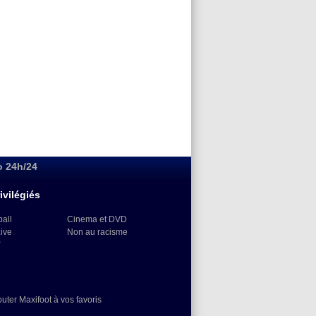
o 24h/24
ivilégiés
ball
Cinema et DVD
Live
Non au racisme
)
outer Maxifoot à vos favoris