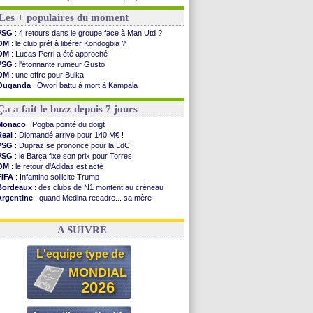
Monaco
: Camara a la cote en Angleterre
Les + populaires du moment
Amical
: encore une défaite pour Strasbourg
OM
: la piste Goore en attaque
PSG
: 4 retours dans le groupe face à Man Utd ?
PSG
: ça négocie avec le Barça pour Torres
OM
: le club prêt à libérer Kondogbia ?
Amical
: Rennes s'incline contre Brentford
OM
: Lucas Perri a été approché
Arsenal
: c'est signé pour Guimaraes (officiel)
PSG
: l'étonnante rumeur Gusto
Amical
: Le Mans concède un nul
OM
: une offre pour Bulka
Real
: Mourinho durcit les règles
Ouganda
: Owori battu à mort à Kampala
Amical
: Toulouse s'incline lourdement
OM
: une offre refusée pour Aguerd
OM
: Benatia et la "médiocrité" dans le club
PSG
: Liverpool va proposer 115 M€ pour Barcola
Ça a fait le buzz depuis 7 jours
Newcastle
: Guimarães, le club se défend
L2
: la 1ère journée à suivre en DIRECT !
Monaco
: Pogba pointé du doigt
PSG
: une deuxième offre pour Suzuki
Real
: Diomandé arrive pour 140 M€ !
PSG
: le groupe pour le match face à Man Utd
PSG
: Dupraz se prononce pour la LdC
OM
: le jour où tout a basculé pour Benatia
PSG
: le Barça fixe son prix pour Torres
Heracles
: Reine-Adélaïde, le sort s'acharne...
OM
: le retour d'Adidas est acté
FIFA
: Infantino sollicite Trump
Voir les brèves précédentes
Bordeaux
: des clubs de N1 montent au créneau
Argentine
: quand Medina recadre... sa mère
Real
: le démenti de Leipzig pour Diomandé
OM
: Paixão attire un 2e club anglais
A SUIVRE
L'equipe type de
MONDIAL
2026