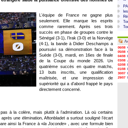
PA
le
L'équipe de France ne gagne plus
Ré
seulement. Elle marque les esprits
To
comme rarement. Après ses trois
To
succès en phase de groupes contre le
Sénégal (3-1), l'Irak (3-0) et la Norvège
A
(4-1), la bande à Didier Deschamps a
06/08
poursuivi sa démonstration face à la
05/08
Suède (3-0), mardi, en 16es de finale
04/08
de la Coupe du monde 2026. Un
03/08
02/08
quatrième succès en quatre matchs,
01/08
13 buts inscrits, une qualification
30/07
maîtrisée, et une impression de
29/07
29/07
supériorité qui a d'abord frappé le pays
.
29/07
directement concerné.
29/07
28/07
28/07
28/07
28/07
pas à la colère, mais plutôt à l'admiration. Là où certains
rès une élimination, Aftonbladet a surtout souligné l'écart
are ainsi la France à «
la Joconde
» , avec une formule bien