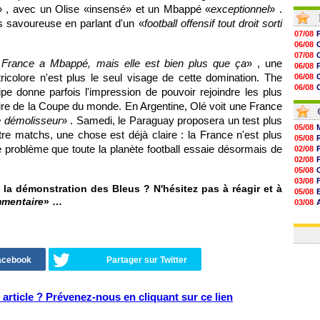
» , avec un Olise «insensé» et un Mbappé «
exceptionnel
» .
15h14
14h59
us savoureuse en parlant d'un «
football offensif tout droit sorti
14h43
07/08
14h14
06/08
13h59
07/08
13h55
 France a Mbappé, mais elle est bien plus que ça
» , une
06/08
13h48
ricolore n'est plus le seul visage de cette domination. The
06/08
13h30
06/08
e donne parfois l'impression de pouvoir rejoindre les plus
12h49
06/08
12h22
ire de la Coupe du monde. En Argentine, Olé voit une France
07/08
12h00
 démolisseur
» . Samedi, le Paraguay proposera un test plus
11h46
05/08
re matchs, une chose est déjà claire : la France n'est plus
11h20
05/08
10h49
e problème que toute la planète football essaie désormais de
02/08
10h32
02/08
10h10
05/08
03/08
la démonstration des Bleus ? N'hésitez pas à réagir et à
05/08
mmentaire
» …
03/08
03/08
03/08
Facebook
Partager sur Twitter
article ? Prévenez-nous en cliquant sur ce lien