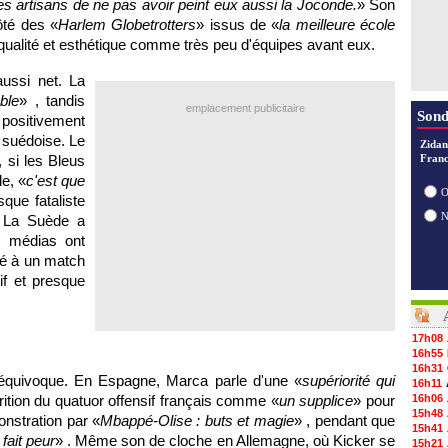
 des artisans de ne pas avoir peint eux aussi la Joconde.
» Son
té des «
Harlem Globetrotters
» issus de «
la meilleure école
r qualité et esthétique comme très peu d'équipes avant eux.
ussi net. La
ble
» , tandis
emplacement publicitaire
Sond
ositivement
n suédoise. Le
Zidan
 si les Bleus
Franc
e, «
c'est que
O
que fataliste
e. La Suède a
s médias ont
té à un match
tif et presque
17h08
16h55
16h31
s équivoque. En Espagne, Marca parle d'une «
supériorité qui
16h11
rition du quatuor offensif français comme «
un supplice
» pour
16h06
15h48
onstration par «
Mbappé-Olise : buts et magie
» , pendant que
15h41
fait peur
» . Même son de cloche en Allemagne, où Kicker se
15h21