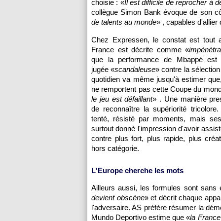
choisie : «
Il est difficile de reprocher à
collègue Simon Bank évoque de son cô
de talents au monde
» , capables d'allie
Chez Expressen, le constat est tout a
France est décrite comme «
impénétra
que la performance de Mbappé est p
jugée «
scandaleuse
» contre la sélectio
quotidien va même jusqu'à estimer que,
ne remportent pas cette Coupe du mond
le jeu est défaillant
» . Une manière pres
de reconnaître la supériorité tricolor
tenté, résisté par moments, mais se
surtout donné l'impression d'avoir assis
contre plus fort, plus rapide, plus créa
hors catégorie.
L'Europe cherche les mots
Ailleurs aussi, les formules sont san
devient obscène
» et décrit chaque appa
l'adversaire. AS préfère résumer la dém
Mundo Deportivo estime que «
la France 