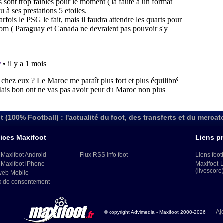
t (100% Football) : l'actualité du foot, des transferts et du mercat
ices Maxifoot
Liens pr
 Maxifoot Android
Flux RSS info foot
Liens foot
 Maxifoot iPhone
Maxifoot-
(livescore
web Mobile
x de consentement
Aj
© copyright Advimedia - Maxifoot 2000-2026