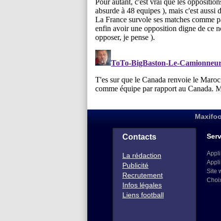
Maxifoo
Serv
Contacts
Appli
La rédaction
Appli
Publicité
Site 
Recrutement
Choi
Infos légales
Liens football