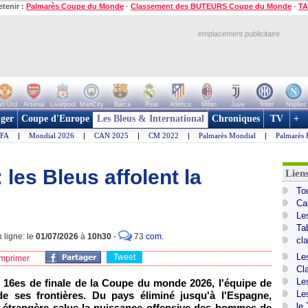
etenir :
Palmarès Coupe du Monde
-
Classement des BUTEURS Coupe du Monde
-
TA
emplacement publicitaire
n Utd
Arsenal
Liverpool
ManCity
Barca
Real
Atletico
Milan
Juve
Inter
Naples
ger
Coupe d'Europe
Les Bleus & International
Chroniques
TV
+
IFA
|
Mondial 2026
|
CAN 2025
|
CM 2022
|
Palmarès Mondial
|
Palmarès 
 les Bleus affolent la
Lien
To
Ca
Le
Ta
 ligne: le
01/07/2026
à
10h30
-
73
com.
cl
Le
Tweet
mprimer
Cl
Le
n 16es de finale de la Coupe du monde 2026, l'équipe de
Le
e ses frontières. Du pays éliminé jusqu'à l'Espagne,
le
se étrangère salue la puissance offensive des hommes de