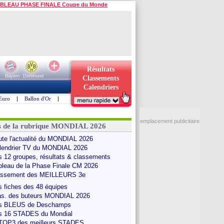
BLEAU PHASE FINALE Coupe du Monde
Résultats
Bayern
Dortmund
Classements
Calendriers
Euro
|
Ballon d'Or
|
emplacement publicitaire
s de la rubrique MONDIAL 2026
ute l'actualité du MONDIAL 2026
lendrier TV du MONDIAL 2026
s 12 groupes, résultats & classements
bleau de la Phase Finale CM 2026
assement des MEILLEURS 3e
s fiches des 48 équipes
as. des buteurs MONDIAL 2026
s BLEUS de Deschamps
s 16 STADES du Mondial
 TOP3 des meilleurs STADES