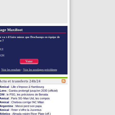
age Maxifoot
e va t-il faire mieux que Deschamps en équipe de
e ?
UI
NON
Voter
Voir les resultats
-
Voir les sondages précédents
Actu et transferts 24h/24
Amical
: Lille s'impose à Hambourg
Lens
: Ganiou prolongé jusqu'en 2030 (officiel)
OM
: le PSG, les précisions de Benatia
Amical
: Paris SG-Man Utd, les compos
Amical
: Chelsea corrige l'AC Milan
Argentine
: Messi perd son papa
Amical
: l'Inter s'offre la Juventus
Atletico
: Almada rejoint River Plate (off.)