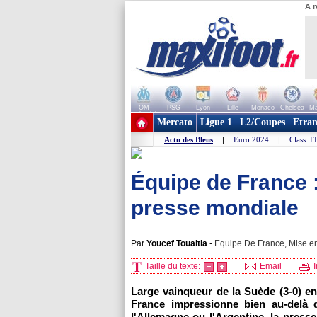
A r
OM
PSG
Lyon
Lille
Monaco
Chelsea
Ma
+ de clubs
Mercato
Ligue 1
L2/Coupes
Etran
Actu des Bleus
|
Euro 2024
|
Class. F
Équipe de France :
presse mondiale
Par
Youcef Touaitia
-
Equipe De France, Mise en
Taille du texte:
Email
I
Large vainqueur de la Suède (3-0) e
France impressionne bien au-delà d
l'Allemagne ou l'Argentine, la pres