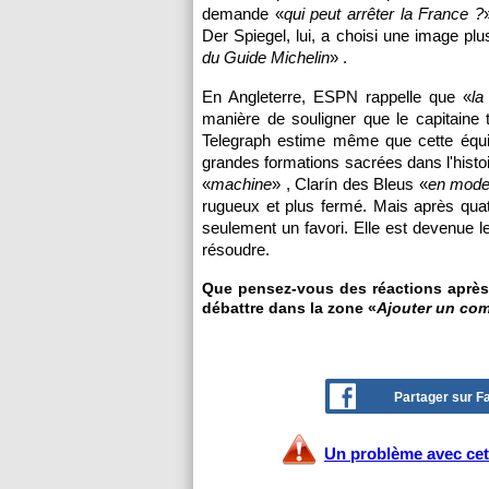
demande «
qui peut arrêter la France ?
Der Spiegel, lui, a choisi une image pl
du Guide Michelin
» .
En Angleterre, ESPN rappelle que «
la
manière de souligner que le capitaine t
Telegraph estime même que cette équip
grandes formations sacrées dans l'histo
«
machine
» , Clarín des Bleus «
en mode
rugueux et plus fermé. Mais après quat
seulement un favori. Elle est devenue l
résoudre.
Que pensez-vous des réactions après 
débattre dans la zone «
Ajouter un co
Partager sur 
Un problème avec cet 