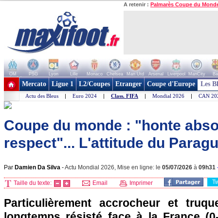
A retenir :
Palmarès Coupe du Mond
OM
PSG
Lyon
Lille
Monaco
Chelsea
Man Utd
Arsenal
Liverpool
ManCity
Ba
+ de clubs
Mercato
Ligue 1
L2/Coupes
Etranger
Coupe d'Europe
Les B
Actu des Bleus
|
Euro 2024
|
Class. FIFA
|
Mondial 2026
|
CAN 20
Coupe du monde : "honte abso
respect"... L'attitude du Paragua
Par
Damien Da Silva
-
Actu Mondial 2026, Mise en ligne: le
05/07/2026
à
09h31
T
Taille du texte:
Email
Imprimer
Particulièrement accrocheur et truqu
longtemps résisté face à la France (0