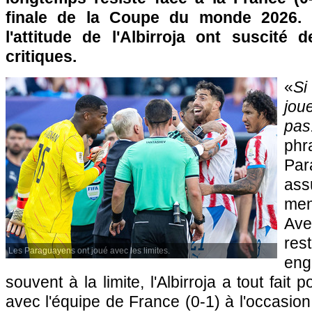
finale de la Coupe du monde 2026. 
l'attitude de l'Albirroja ont suscité
critiques.
«
Si
jo
pas
phr
Par
ass
men
Ave
re
Les Paraguayens ont joué avec les limites.
en
souvent à la limite, l'Albirroja a tout fait p
avec l'équipe de France (0-1) à l'occasion