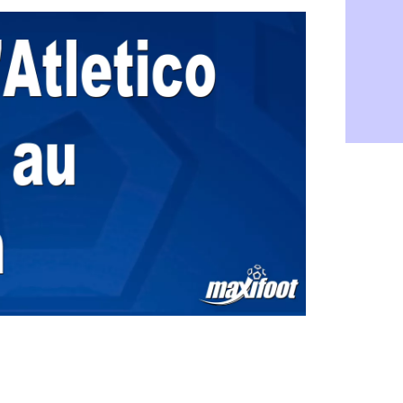
Trophées U
12/05