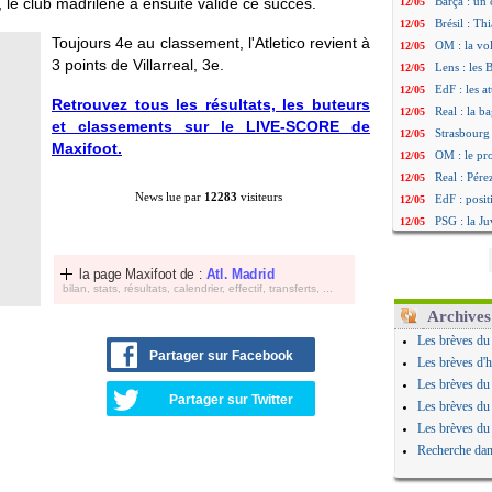
 le club madrilène a ensuite validé ce succès.
Barça : un
12/05
Brésil : Th
12/05
Toujours 4e au classement, l'Atletico revient à
OM : la vo
12/05
3 points de Villarreal, 3e.
Lens : les 
12/05
EdF : les a
12/05
Retrouvez tous les résultats, les buteurs
Real : la b
12/05
et classements sur le LIVE-SCORE de
Strasbourg 
12/05
Maxifoot.
OM : le pro
12/05
Real : Pére
12/05
News lue par
12283
visiteurs
EdF : posi
12/05
PSG : la J
12/05
Real : le c
12/05
PSG : Arsen
12/05
la page Maxifoot de :
Atl. Madrid
Tottenham :
12/05
bilan, stats, résultats, calendrier, effectif, transferts, ...
Brest : les 
12/05
Archives
Italie : Ran
12/05
Les brèves du
Arsenal : W
12/05
Partager sur Facebook
Les brèves d'h
Lille : Fer
12/05
Les brèves du
Real : ça s
12/05
Partager sur Twitter
Les brèves du
OM : Sage 
12/05
Les brèves du
PSG : Dem
12/05
Recherche dan
Auxerre : 
12/05
Nantes : le
12/05