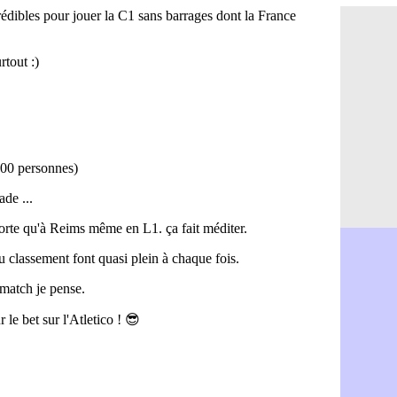
Lyon : Text
12/05
PSG : Gado
12/05
Salzbourg 
12/05
PSG : Luis 
12/05
Barça : Fli
12/05
Monaco : a
12/05
EdF : le s
12/05
Tottenham 
12/05
Benfica : 
12/05
Atletico :
12/05
PSG : 7 jou
12/05
OM : Beye, 
12/05
PHOTO : le
12/05
OM : deux 
12/05
PSG : la fi
12/05
OM : la ph
12/05
VIDEO : le
12/05
Trophées U
12/05
Lille : Gen
12/05
Chelsea : X
12/05
OM : Benati
12/05
Trophées U
12/05