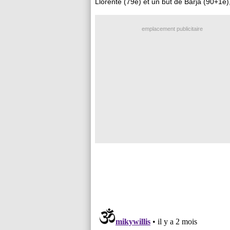
Llorente (79e) et un but de Barja (90+1e),
emplacement publicitaire