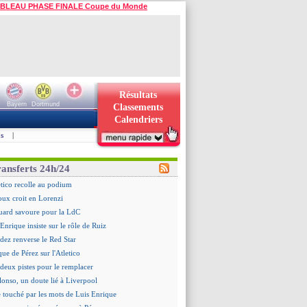
BLEAU PHASE FINALE Coupe du Monde
Résultats
Bayern
Dortmund
Classements
Calendriers
s
|
ransferts 24h/24
letico recolle au podium
ux croit en Lorenzi
uard savoure pour la LdC
Enrique insiste sur le rôle de Ruiz
dez renverse le Red Star
que de Pérez sur l'Atletico
deux pistes pour le remplacer
lonso, un doute lié à Liverpool
 touché par les mots de Luis Enrique