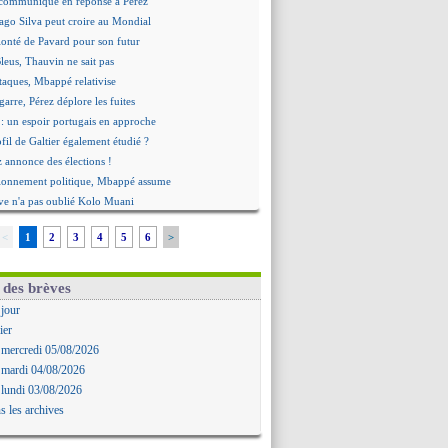
 communiqué en réponse à Pérez
iago Silva peut croire au Mondial
lonté de Pavard pour son futur
Bleus, Thauvin ne sait pas
ttaques, Mbappé relativise
agarre, Pérez déplore les fuites
: un espoir portugais en approche
fil de Galtier également étudié ?
z annonce des élections !
tionnement politique, Mbappé assume
uve n'a pas oublié Kolo Muani
onstat cash de Kroos
<
1
2
3
4
5
6
>
al, l'avertissement de Roy
 De Zerbi apporte son soutien à Tel
pistes pour l'après-Lorenzi
 des brèves
ieri ouvre la porte
 jour
hite ratera la finale contre le PSG
ier
nandez-Pardo a choisi la Belgique
 mercredi 05/08/2026
e précise pour Mourinho !
 mardi 04/08/2026
vole au secours de Beye
 lundi 03/08/2026
bélé, le bel hommage de Deschamps
s les archives
grave blessure pour Okoh
 PFC réactive la piste Abline