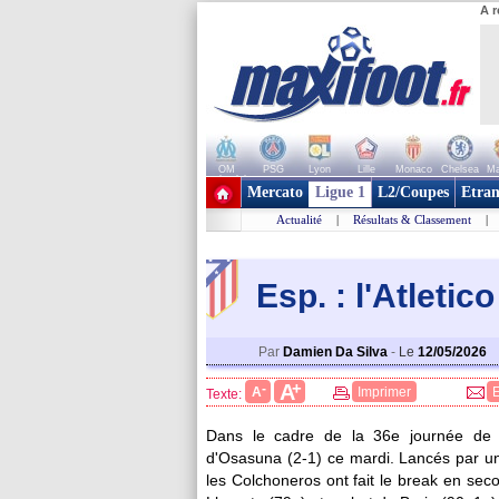
A r
OM
PSG
Lyon
Lille
Monaco
Chelsea
Ma
+ de clubs
Mercato
Ligue 1
L2/Coupes
Etran
Actualité
|
Résultats & Classement
|
Esp. : l'Atleti
Par
Damien Da Silva
-
Le
12/05/2026
+
A
-
A
Imprimer
Texte:
Dans le cadre de la 36e journée de Li
d'Osasuna (2-1) ce mardi. Lancés par un
les Colchoneros ont fait le break en sec