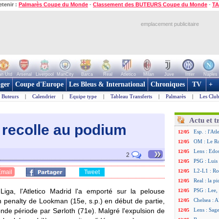
etenir :
Palmarès Coupe du Monde
-
Classement des BUTEURS Coupe du Monde
-
TA
emplacement publicitaire
n Utd
Arsenal
Liverpool
ManCity
Barca
Real
Atletico
Milan
Juve
Inter
Naples
ger
Coupe d'Europe
Les Bleus & International
Chroniques
TV
+
Buteurs
|
Calendrier
|
Equipe type
|
Tableau Transferts
|
Palmarès
|
Les Club
Actu et t
co recolle au podium
Esp. : l'At
12/05
OM : Le Ro
12/05
»
Lens : Edo
12/05
2
PSG : Luis 
12/05
L2-L1 : Ro
12/05
Email
Tweet
Real : la pi
12/05
ga, l'Atletico Madrid l'a emporté sur la pelouse
PSG : Lee, 
12/05
 penalty de Lookman (15e, s.p.) en début de partie,
Chelsea : A
12/05
onde période par Sørloth (71e). Malgré l'expulsion de
Lens : Sage
12/05