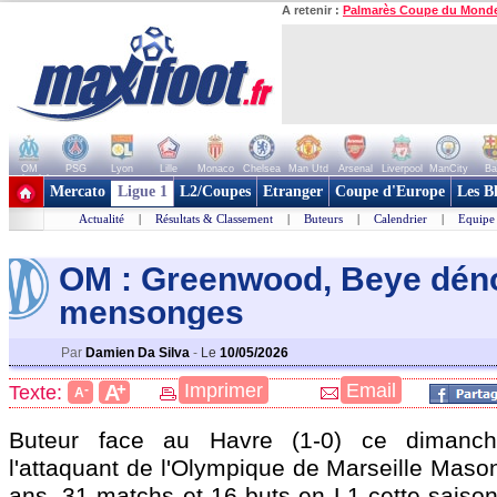
A retenir :
Palmarès Coupe du Mond
OM
PSG
Lyon
Lille
Monaco
Chelsea
Man Utd
Arsenal
Liverpool
ManCity
Ba
+ de clubs
Mercato
Ligue 1
L2/Coupes
Etranger
Coupe d'Europe
Les B
Actualité
|
Résultats & Classement
|
Buteurs
|
Calendrier
|
Equipe
OM : Greenwood, Beye dén
mensonges
Par
Damien Da Silva
-
Le
10/05/2026
+
Imprimer
Email
A
Texte:
-
A
Buteur face au Havre (1-0) ce dimanc
l'attaquant de l'Olympique de Marseille Mas
ans, 31 matchs et 16 buts en L1 cette saison