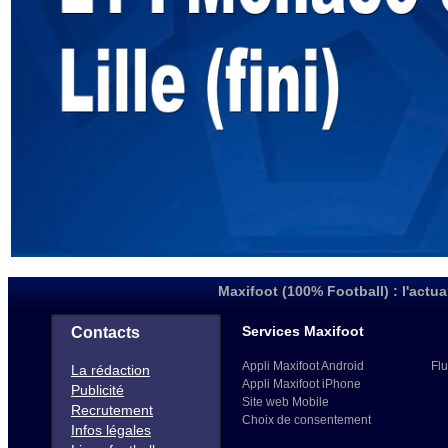
Maxifoot (100% Football) : l'actua
Services Maxifoot
Contacts
Appli Maxifoot Android
Flu
La rédaction
Appli Maxifoot iPhone
Publicité
Site web Mobile
Recrutement
Choix de consentement
Infos légales