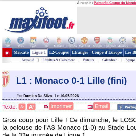
A retenir :
Palmarès Coupe du Mond
OM
PSG
Lyon
Lille
Monaco
Chelsea
Man Utd
Arsenal
Liverpool
ManCity
Ba
+ de clubs
Mercato
Ligue 1
L2/Coupes
Etranger
Coupe d'Europe
Les B
Actualité
|
Résultats & Classement
|
Buteurs
|
Calendrier
|
Equipe
L1 : Monaco 0-1 Lille (fini)
Par
Damien Da Silva
-
Le
10/05/2026
+
Imprimer
Email
A
Texte:
-
A
Gros coup pour Lille ! Ce dimanche, le LOSC
la pelouse de l’AS Monaco (1-0) au Stade Loui
de la 33e journée de Ligue 1.