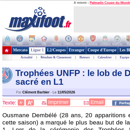
A retenir :
Palmarès Coupe du Mond
OM
PSG
Lyon
Lille
Monaco
Chelsea
Man Utd
Arsenal
Liverpool
ManCity
Ba
+ de clubs
Mercato
Ligue 1
L2/Coupes
Etranger
Coupe d'Europe
Les B
Actualité
|
Résultats & Classement
|
Buteurs
|
Calendrier
|
Equipe
Trophées UNFP : le lob de
sacré en L1
Par
Clément Barbier
-
Le
11/05/2026
+
Imprimer
Email
A
Texte:
-
A
Ousmane
Dembélé
(28 ans, 20 apparitions 
cette saison) a marqué le plus beau but de l
1. Lors de la cérémonie des Trophées 