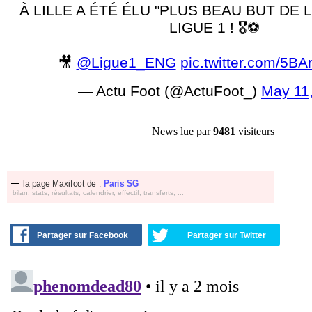
À LILLE A ÉTÉ ÉLU "PLUS BEAU BUT DE 
LIGUE 1 ! 🎖️⚽️
🎥
@Ligue1_ENG
pic.twitter.com/5
— Actu Foot (@ActuFoot_)
May 11
News lue par
9481
visiteurs
la page Maxifoot de :
Paris SG
bilan, stats, résultats, calendrier, effectif, transferts, ...
Partager sur Facebook
Partager sur Twitter