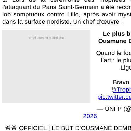
l'attaquant du Paris Saint-Germain a été réc
lob somptueux contre Lille, après avoir mysti
dans la surface nordiste. Un chef d'œuvre !
Le plus b
emplacement publicitaire
Ousmane D
Quand le foo
l’art : le 
Ligu
Bravo
!
#Trop
pic.twitter
— UNFP (
2026
🚨🚨 OFFICIEL ! LE BUT D’OUSMANE DEMB