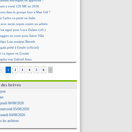
 gardien norvégien en approche ?
urt a versé 120 M€ en 2026
tours dans le groupe face à Man Utd ?
n Carlos va partir en Italie
 avec sursis requis contre un arbitre
'est signé pour Luca Zidane (off.)
Ruggeri en route pour Aston Villa
lipe Luis soutient Biereth
ala prêté à Getafe (officiel)
 va signer en Croatie
aples vise Gabriel Jesus
antuono prêté à la Fiorentina (off.)
<
1
2
3
4
5
6
>
 accord avec le Barça pour Rodri ?
ise a prolongé (officiel)
miyasu a convaincu (officiel)
 des brèves
esio - "ce n'est pas idéal"
 jour
 Oppong signe pour 4 ans (officiel)
ier
rpool va proposer 115 M€ pour Barcola
 jeudi 06/08/2026
la démission d'Infantino réclamée
 mercredi 05/08/2026
e, deux pistes se détachent
 mardi 04/08/2026
ilipe Luis veut remplacer Akliouche
s les archives
Luca Zidane va changer de club
rova très clair sur son futur