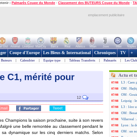
etenir :
Palmarès Coupe du Monde
-
Classement des BUTEURS Coupe du Monde
-
TA
emplacement publicitaire
n Utd
Arsenal
Liverpool
ManCity
Barca
Real
Atletico
Milan
Juve
Inter
Naples
ger
Coupe d'Europe
Les Bleus & International
Chroniques
TV
+
Buteurs
|
Calendrier
|
Equipe type
|
Tableau Transferts
|
Palmarès
|
Les Club
e C1, mérité pour
Actu et t
L3 : Caen 
07/08
OM : Højbj
07/08
OM : Gouir
07/08
12
Leipzig : l
07/08
L3 : 1ère u
07/08
Email
Tweet
OM : Benat
07/08
Villarreal 
07/08
es Champions la saison prochaine, suite à son revers
Lyon : la d
07/08
. Malgré une belle remontée au classement pendant le
OM : un no
07/08
 sa dynamique sur les cinq derniers matchs. Selon