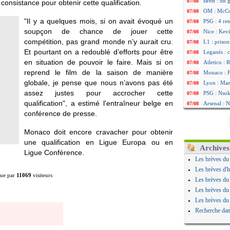
Brest : un
07/08
onsistance pour obtenir cette qualification.
OM : McCo
07/08
"Il y a quelques mois, si on avait évoqué un
PSG : 4 re
07/08
soupçon de chance de jouer cette
Nice : Kevi
07/08
compétition, pas grand monde n’y aurait cru.
L1 : prison
07/08
Et pourtant on a redoublé d’efforts pour être
Leganés : c
07/08
en situation de pouvoir le faire. Mais si on
Atletico : 
07/08
reprend le film de la saison de manière
Monaco : Fi
07/08
globale, je pense que nous n’avons pas été
Lyon : Mang
07/08
assez justes pour accrocher cette
PSG : Nsoki
07/08
qualification", a estimé l'entraîneur belge en
Arsenal : N
07/08
conférence de presse.
Real : Mast
07/08
Man City :
07/08
Monaco doit encore cravacher pour obtenir
Rennes : Ha
07/08
une qualification en Ligue Europa ou en
Palace : To
07/08
Archives
Ligue Conférence.
OM : B. Gen
07/08
Les brèves du
TFC : Sion
07/08
Les brèves d'h
ue par
11069
visiteurs
PSG : Live
07/08
Les brèves du
Norvège : 
07/08
Les brèves du
PSG : Mbay
07/08
Les brèves du
Monaco : F
07/08
Recherche dan
Grenade : 
07/08
Juve : Zheg
07/08