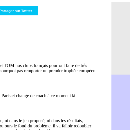
OM : Aguer
07/08
Arsenal : G
07/08
Partager sur Twitter
Nantes : d
07/08
Monaco : l
07/08
Man Utd : B
07/08
Man City :
07/08
Naples : l
07/08
OM : Lucas
07/08
PSG : le co
07/08
PSG : une 
07/08
Francfort :
07/08
Strasbourg 
07/08
Monaco : F
07/08
Dortmund :
07/08
Barça : pr
07/08
Argentine :
07/08
Tottenham 
07/08
Barça : l'a
07/08
FIFA : la C
06/08
CdM 2030 :
06/08
Rennes : Em
06/08
Côte d'Ivoi
06/08