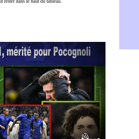
Rennes : H
06/08
Man City :
06/08
Man Utd : Z
06/08
Amical : M
06/08
Nantes : De
06/08
OM : le clu
06/08
Monaco : l
06/08
FIFA : Teb
06/08
FIFA : l'UE
06/08
PSG : Teba
06/08
Real : Vini
06/08
Lyon : Man
06/08
OM : une o
06/08
Real : c'es
06/08
Troyes : Ju
06/08
PSG : Aklio
06/08
OM : une o
06/08
PSG : cont
06/08
Ouganda : 
06/08
Arsenal : A
06/08
Chelsea : P
06/08
FIFA : le 
06/08
PSG : l'ét
06/08