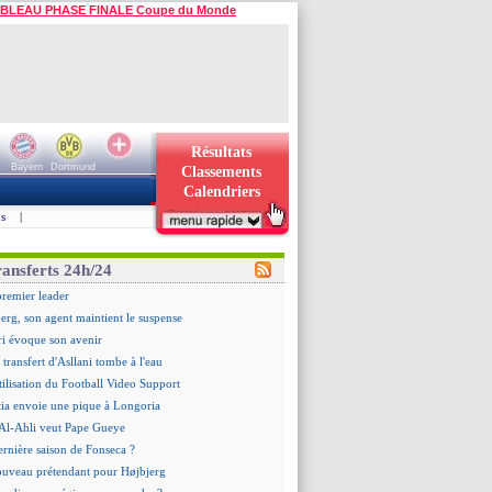
BLEAU PHASE FINALE Coupe du Monde
Résultats
Bayern
Dortmund
Classements
Calendriers
s
|
ransferts 24h/24
premier leader
erg, son agent maintient le suspense
i évoque son avenir
e transfert d'Asllani tombe à l'eau
tilisation du Football Video Support
ia envoie une pique à Longoria
: Al-Ahli veut Pape Gueye
ernière saison de Fonseca ?
uveau prétendant pour Højbjerg