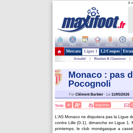
A r
OM
PSG
Lyon
Lille
Monaco
Chelsea
Ma
+ de clubs
Mercato
Ligue 1
L2/Coupes
Etran
Actualité
|
Résultats & Classement
|
Monaco : pas d
Pocognoli
Par
Clément Barbier
-
Le
11/05/2026
+
A
-
A
Imprimer
Texte:
L'AS Monaco ne disputera pas la Ligue d
contre Lille (0-1), dimanche en Ligue 1
printemps, le club monégasque a cassé