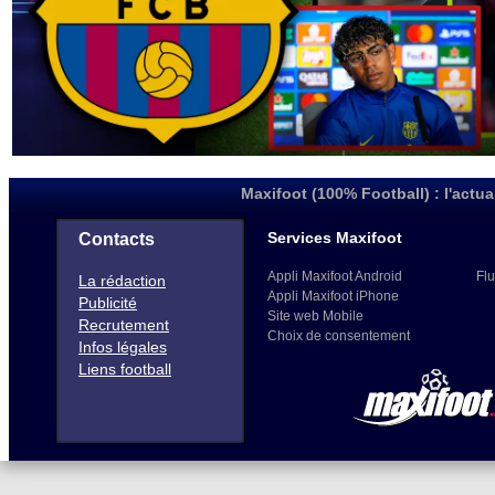
Maxifoot (100% Football) : l'actua
Services Maxifoot
Contacts
Appli Maxifoot Android
Flu
La rédaction
Appli Maxifoot iPhone
Publicité
Site web Mobile
Recrutement
Choix de consentement
Infos légales
Liens football