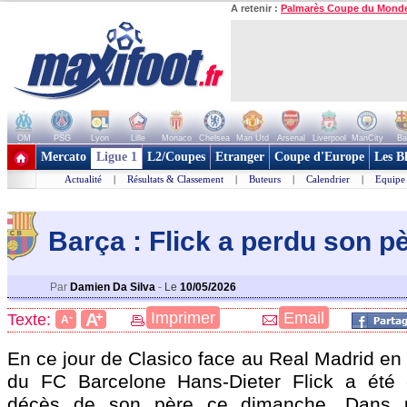
A retenir :
Palmarès Coupe du Mond
OM
PSG
Lyon
Lille
Monaco
Chelsea
Man Utd
Arsenal
Liverpool
ManCity
Ba
+ de clubs
Mercato
Ligue 1
L2/Coupes
Etranger
Coupe d'Europe
Les B
Actualité
|
Résultats & Classement
|
Buteurs
|
Calendrier
|
Equipe
Barça : Flick a perdu son p
Par
Damien Da Silva
-
Le
10/05/2026
+
Imprimer
Email
A
Texte:
-
A
En ce jour de Clasico face au Real Madrid en L
du FC Barcelone Hans-Dieter Flick a été e
décès de son père ce dimanche. Dans