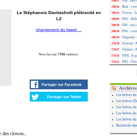
OM : une 
19h47
Real : c'e
19h34
Le Stéphanois Davitashvili plébiscité en
Troyes : J
19h14
L2
PSG : Akli
19h06
OM : une 
18h50
chargement du tweet ...
PSG : cont
18h30
Ouganda :
18h20
Arsenal : 
17h58
Chelsea : P
17h47
News lue par
7356
visiteurs
FIFA : le 
17h34
PSG : l'ét
17h22
Bologne : 
17h10
OM : acco
16h59
OM : Medi
16h53
Partager sur Facebook
Uruguay : 
16h45
Archives
Séville : 
16h34
Les brèves du
Partager sur Twitter
PSG : Ndja
16h21
Les brèves d'h
Real : Dio
16h04
Les brèves du
Man City :
15h50
Les brèves du
Rennes : A
15h40
Les brèves du
Aston Vill
15h18
Recherche dan
OM : une 
15h01
Le Havre :
14h46