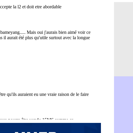
Trabzonspo
14h25
Bordeaux 
14h12
FIFA : Al-
13h51
Fenerbahç
13h29
Bordeaux :
13h11
Galatasara
12h46
Southampto
12h28
Real : Vin
12h10
VIDEO : un
11h58
Real : Dio
11h35
Real : Rodr
11h19
PSG : Aklio
11h07
Médias : l
10h53
PSG : pas 
10h36
Real : ça 
10h13
Barça : Fe
09h51
FIFA : des
09h32
Abha : c'es
09h11
Real : rép
08h57
Arsenal : 
08h39
Al-Ahli : 
08h22
PSG : Luis
00h06