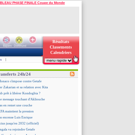
BLEAU PHASE FINALE Coupe du Monde
Résultats
Bayern
Dortmund
Classements
Calendriers
s
|
ransferts 24h/24
Monaco s'impose contre Getafe
er Zakarian et sa relation avec Kita
ub prêt à libérer Kondogbia ?
le message touchant d'Akliouche
as en remet une couche
EFA maintient la pression
as encense Luis Enrique
cius jusqu'en 2032 (officiel)
gala va rejoindre Getafe