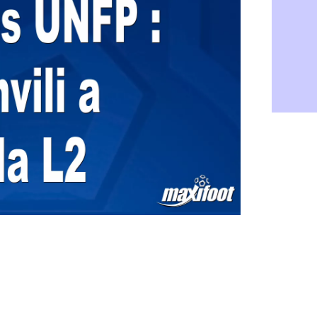
Monaco : P
05/08
Rennes : Za
05/08
Rennes : u
05/08
VIDEO : Th
05/08
Dunkerque 
05/08
Lyon : Man
05/08
Amical : Ar
05/08
Amical : lo
05/08
Man City :
05/08
LdC : Fene
05/08
Al-Diriyah 
05/08
Atletico : 
05/08
Amical : p
05/08
VIDEO : le
05/08
CdM 2030 :
05/08
PSG : la c
05/08
Newcastle :
05/08
Real : une 
05/08
Amical : l
05/08
Monaco : Ca
05/08
Atletico : 
05/08
Real : Dio
05/08
Arsenal : H
05/08