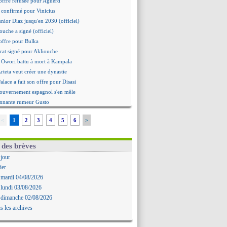
offre refusée pour Aguerd
st confirmé pour Vinicius
unior Diaz jusqu'en 2030 (officiel)
ouche a signé (officiel)
offre pour Bulka
rat signé pour Akliouche
 Owori battu à mort à Kampala
Arteta veut créer une dynastie
alace a fait son offre pour Disasi
gouvernement espagnol s'en mêle
onnante rumeur Gusto
Dallinga est sur le marché
<
1
2
3
4
5
6
>
rd trouvé avec Man City pour Rulli
na vers Leverkusen pour 25 M€
Forlan nommé sélectionneur (officiel)
 des brèves
Juanlu signe à Bournemouth (officiel)
 jour
ntou heureux d'avoir rejoué
ier
mandé pour 140 M€ ! (officiel)
 mardi 04/08/2026
 Rodri préfère le Barça au Real !
 lundi 03/08/2026
ït Boudlal veut rejoindre Fulham
 dimanche 02/08/2026
a : Liverpool cible aussi Konsa
s les archives
approche pour Diatta
 Diaw va signer à Lille