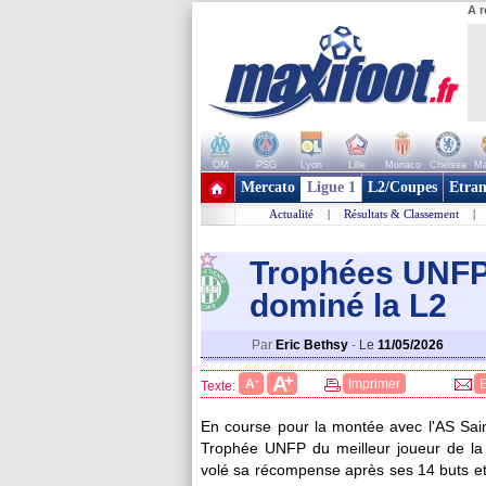
A r
OM
PSG
Lyon
Lille
Monaco
Chelsea
Ma
+ de clubs
Mercato
Ligue 1
L2/Coupes
Etran
Actualité
|
Résultats & Classement
|
Trophées UNFP 
dominé la L2
Par
Eric Bethsy
-
Le
11/05/2026
+
A
-
A
Imprimer
Texte:
En course pour la montée avec l'AS Saint
Trophée UNFP du meilleur joueur de la s
volé sa récompense après ses 14 buts et