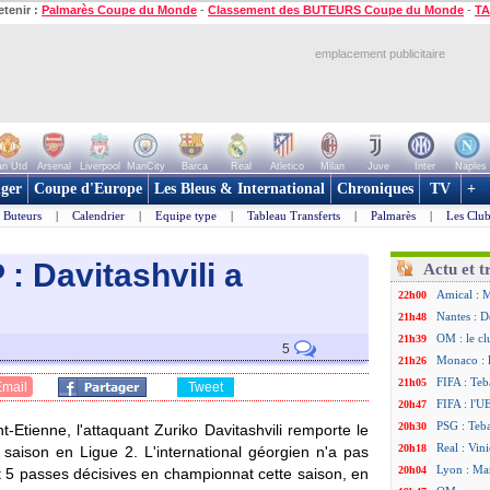
etenir :
Palmarès Coupe du Monde
-
Classement des BUTEURS Coupe du Monde
-
TA
emplacement publicitaire
n Utd
Arsenal
Liverpool
ManCity
Barca
Real
Atletico
Milan
Juve
Inter
Naples
ger
Coupe d'Europe
Les Bleus & International
Chroniques
TV
+
Buteurs
|
Calendrier
|
Equipe type
|
Tableau Transferts
|
Palmarès
|
Les Club
: Davitashvili a
Actu et t
Amical : 
22h00
Nantes : D
21h48
OM : le cl
21h39
5
Monaco : 
21h26
FIFA : Teb
21h05
Email
Tweet
FIFA : l'U
20h47
PSG : Teb
20h30
-Etienne, l'attaquant Zuriko Davitashvili remporte le
Real : Vini
20h18
aison en Ligue 2. L'international géorgien n'a pas
Lyon : Man
20h04
 5 passes décisives en championnat cette saison, en