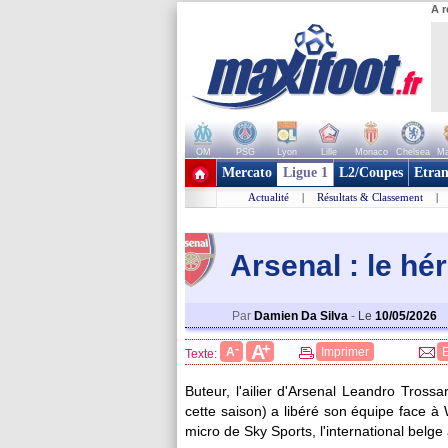
A r
OM
PSG
Lyon
Lille
Monaco
Chelsea
Ma
+ de clubs
Mercato
Ligue 1
L2/Coupes
Etran
Actualité
|
Résultats & Classement
|
Arsenal : le h
Par
Damien Da Silva
-
Le
10/05/2026
+
A
-
A
Imprimer
Texte:
Buteur, l'ailier d'Arsenal Leandro
Trossa
cette saison) a libéré son équipe face 
micro de Sky Sports, l'international belg