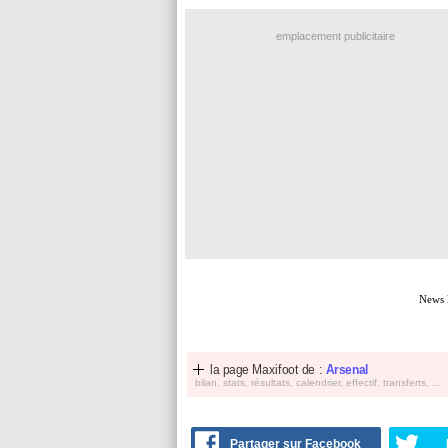
emplacement publicitaire
News 
la page Maxifoot de :
Arsenal
bilan, stats, résultats, calendrier, effectif, transferts, ...
Partager sur Facebook