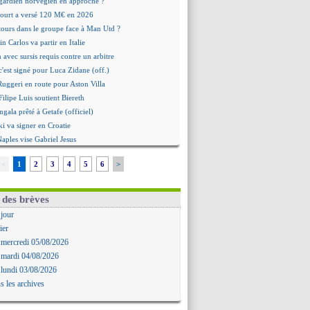
 gardien norvégien en approche ?
urt a versé 120 M€ en 2026
tours dans le groupe face à Man Utd ?
n Carlos va partir en Italie
n avec sursis requis contre un arbitre
c'est signé pour Luca Zidane (off.)
 Ruggeri en route pour Aston Villa
ilipe Luis soutient Biereth
gala prêté à Getafe (officiel)
i va signer en Croatie
Naples vise Gabriel Jesus
tantuono prêté à la Fiorentina (off.)
<
1
2
3
4
5
6
>
 accord avec le Barça pour Rodri ?
aise a prolongé (officiel)
omiyasu a convaincu (officiel)
 des brèves
nesio - "ce n'est pas idéal"
 jour
 Oppong signe pour 4 ans (officiel)
ier
erpool va proposer 115 M€ pour Barcola
 mercredi 05/08/2026
la démission d'Infantino réclamée
 mardi 04/08/2026
e, deux pistes se détachent
 lundi 03/08/2026
ilipe Luis veut remplacer Akliouche
s les archives
 Luca Zidane va changer de club
grova très clair sur son futur