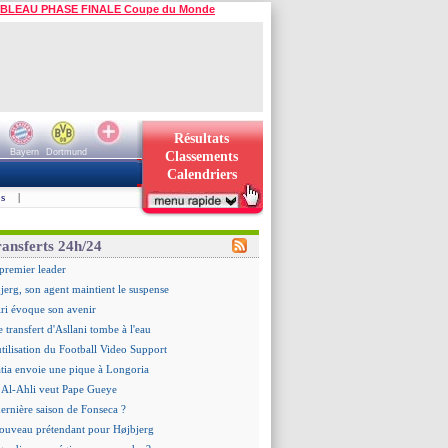
BLEAU PHASE FINALE Coupe du Monde
Résultats
Bayern
Dortmund
Classements
Calendriers
s
|
ransferts 24h/24
premier leader
erg, son agent maintient le suspense
ri évoque son avenir
e transfert d'Asllani tombe à l'eau
utilisation du Football Video Support
tia envoie une pique à Longoria
 : Al-Ahli veut Pape Gueye
dernière saison de Fonseca ?
ouveau prétendant pour Højbjerg