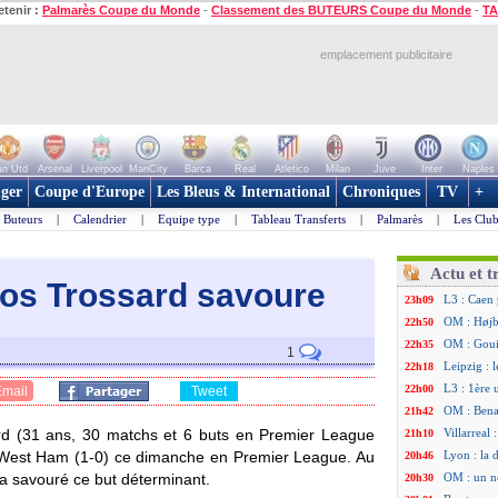
etenir :
Palmarès Coupe du Monde
-
Classement des BUTEURS Coupe du Monde
-
TA
emplacement publicitaire
n Utd
Arsenal
Liverpool
ManCity
Barca
Real
Atletico
Milan
Juve
Inter
Naples
ger
Coupe d'Europe
Les Bleus & International
Chroniques
TV
+
Buteurs
|
Calendrier
|
Equipe type
|
Tableau Transferts
|
Palmarès
|
Les Club
Actu et t
éros Trossard savoure
L3 : Caen 
23h09
OM : Højbj
22h50
OM : Goui
22h35
1
Leipzig : l
22h18
L3 : 1ère 
22h00
Email
Tweet
OM : Bena
21h42
rd
(31 ans, 30 matchs et 6 buts en Premier League
Villarreal
21h10
à West Ham (1-0) ce dimanche en Premier League. Au
Lyon : la 
20h46
e a savouré ce but déterminant.
OM : un n
20h30