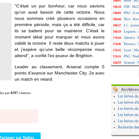
Brest : un
20h01
"C'était un pur bonheur, car nous savions
OM : McCo
19h18
qu'on avait besoin de cette victoire. Nous
PSG : 4 re
19h09
nous sommes créé plusieurs occasions en
Nice : Kevi
18h48
première période, mais ça a été difficile, car
L1 : priso
18h37
ils se battent pour se maintenir. C'était le
Leganés : 
18h29
moment idéal pour marquer et nous avons
Atletico :
17h58
validé la victoire. Il reste deux matchs à jouer
Monaco : F
17h46
et j'espère qu'une belle récompense nous
Lyon : Man
17h32
attend", a confié l'ex-joueur de Brighton.
PSG : Nsok
17h16
Arsenal : 
16h59
Leader au classement, Arsenal compte 5
Real : Mas
16h37
points d'avance sur Manchester City, 2e avec
Man City :
16h33
un match en retard.
Rennes : H
16h27
Palace : T
16h22
Archives
lue par
6597
visiteurs
OM : B. Ge
16h07
Les brèves du
TFC : Sion
15h46
Les brèves d'h
PSG : Liv
15h41
Les brèves du
Norvège : 
15h20
Les brèves du
PSG : Mbay
14h55
Les brèves du
Monaco : F
14h38
Recherche dan
Grenade :
14h19
Juve : Zhe
13h56
Partager sur Twitter