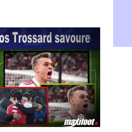
Rennes : H
06/08
Man City :
06/08
Man Utd : Z
06/08
Amical : M
06/08
Nantes : De
06/08
OM : le clu
06/08
Monaco : l
06/08
FIFA : Teb
06/08
FIFA : l'UE
06/08
PSG : Teba
06/08
Real : Vini
06/08
Lyon : Man
06/08
OM : une o
06/08
Real : c'es
06/08
Troyes : Ju
06/08
PSG : Aklio
06/08
OM : une o
06/08
PSG : cont
06/08
Ouganda : 
06/08
Arsenal : A
06/08
Chelsea : P
06/08
FIFA : le 
06/08
PSG : l'ét
06/08