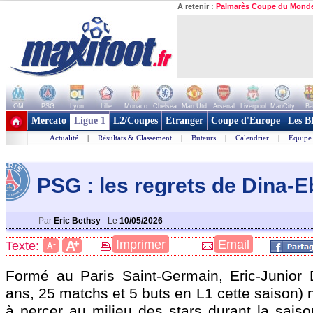
A retenir :
Palmarès Coupe du Mond
OM
PSG
Lyon
Lille
Monaco
Chelsea
Man Utd
Arsenal
Liverpool
ManCity
Ba
+ de clubs
Mercato
Ligue 1
L2/Coupes
Etranger
Coupe d'Europe
Les B
Actualité
|
Résultats & Classement
|
Buteurs
|
Calendrier
|
Equipe
PSG : les regrets de Dina-
Par
Eric Bethsy
-
Le
10/05/2026
+
Imprimer
Email
A
Texte:
-
A
Formé au Paris Saint-Germain,
Eric-Junior
ans, 25 matchs et 5 buts en L1 cette saison) n
à percer au milieu des stars durant la sais