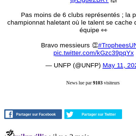
Pas moins de 6 clubs représentés ; la 
championnat haletant où le talent se cache 
équipe 👀
Bravo messieurs 👏
#TropheesU
pic.twitter.com/kGzc39pqYx
— UNFP (@UNFP)
May 11, 20
News lue par
9103
visiteurs
Partager sur Facebook
Partager sur Twitter