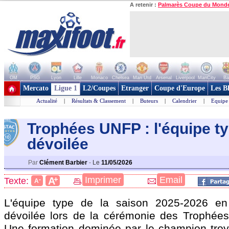
A retenir :
Palmarès Coupe du Mond
OM
PSG
Lyon
Lille
Monaco
Chelsea
Man Utd
Arsenal
Liverpool
ManCity
Ba
+ de clubs
Mercato
Ligue 1
L2/Coupes
Etranger
Coupe d'Europe
Les B
Actualité
|
Résultats & Classement
|
Buteurs
|
Calendrier
|
Equipe
Trophées UNFP : l'équipe t
dévoilée
Par
Clément Barbier
-
Le
11/05/2026
+
Imprimer
Email
A
Texte:
-
A
L'équipe type de la saison 2025-2026 e
dévoilée lors de la cérémonie des Trophée
Une formation dominée par le champion troy