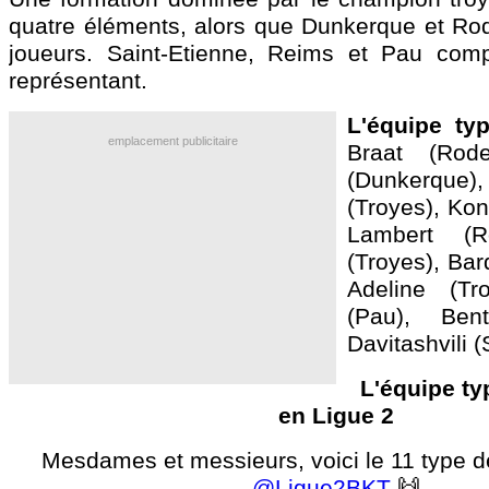
quatre éléments, alors que Dunkerque et Ro
joueurs. Saint-Etienne, Reims et Pau com
représentant.
L'équipe ty
emplacement publicitaire
Braat (Rod
(Dunkerq
(Troyes), Kon
Lambert (R
(Troyes), Bar
Adeline (Tr
(Pau), Bent
Davitashvili (
L'équipe ty
en Ligue 2
Mesdames et messieurs, voici le 11 type d
@Ligue2BKT
🙌