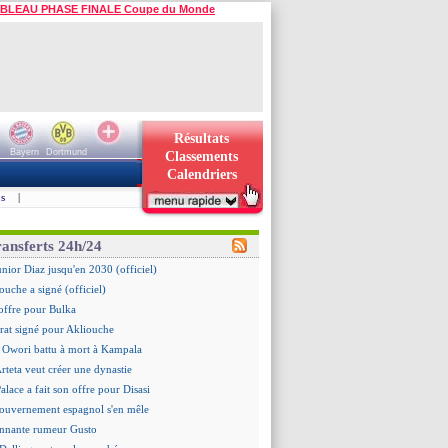
BLEAU PHASE FINALE Coupe du Monde
Résultats
Bayern
Dortmund
Classements
Calendriers
s
|
ransferts 24h/24
unior Diaz jusqu'en 2030 (officiel)
ouche a signé (officiel)
offre pour Bulka
rat signé pour Akliouche
 Owori battu à mort à Kampala
Arteta veut créer une dynastie
alace a fait son offre pour Disasi
gouvernement espagnol s'en mêle
onnante rumeur Gusto