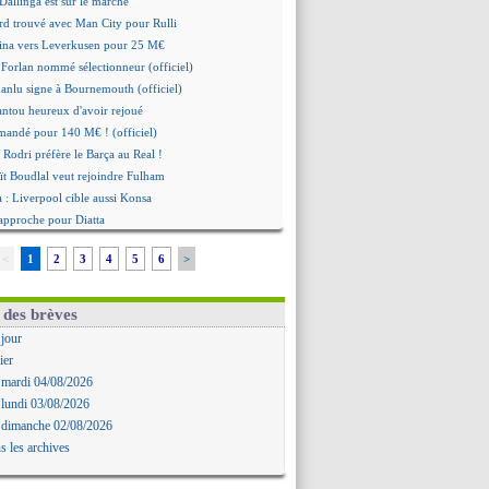
Dallinga est sur le marché
rd trouvé avec Man City pour Rulli
na vers Leverkusen pour 25 M€
Forlan nommé sélectionneur (officiel)
Juanlu signe à Bournemouth (officiel)
ntou heureux d'avoir rejoué
mandé pour 140 M€ ! (officiel)
 Rodri préfère le Barça au Real !
ït Boudlal veut rejoindre Fulham
a : Liverpool cible aussi Konsa
approche pour Diatta
 Diaw va signer à Lille
<
1
2
3
4
5
6
>
r : Salah a signé ! (officiel)
: les mots de Mavuba
Khelaïfi président ? Tebas dit non
 des brèves
e : Greenwood savoure son premier but
 jour
 Mavuba n'est plus l'entraîneur (off.)
ier
y : Milan rejette 35 M€ pour Leão
 mardi 04/08/2026
n : D. Traoré prêté au Mans (officiel)
 lundi 03/08/2026
icius tout proche de prolonger !
 dimanche 02/08/2026
 accueil impressionnant pour Salah !
s les archives
mandé attendu ce jeudi à Madrid !
i, la piste Barça se confirme