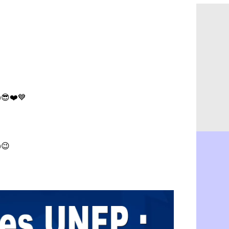
PSG : Aklio
11h07
Médias : l
10h53
PSG : pas 
10h36
Real : ça 
10h13
Barça : Fe
09h51
FIFA : des
09h32
Abha : c'es
09h11
Real : rép
08h57
Arsenal : 
08h39
Al-Ahli : 
08h22
PSG : Luis
00h06
Monaco : P
05/08
Rennes : Za
05/08
Rennes : u
05/08
VIDEO : Th
05/08
Dunkerque 
05/08
Lyon : Man
05/08
Amical : Ar
05/08
Amical : lo
05/08
Man City :
05/08
LdC : Fene
05/08
Al-Diriyah 
05/08