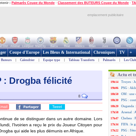
etenir :
Palmarès Coupe du Monde
-
Classement des BUTEURS Coupe du Monde
-
TA
emplacement publicitaire
n Utd
Arsenal
Liverpool
ManCity
Barca
Real
Atletico
Milan
Juve
Inter
Naples
ger
Coupe d'Europe
Les Bleus & International
Chroniques
TV
+
Buteurs
|
Calendrier
|
Equipe type
|
Tableau Transferts
|
Palmarès
|
Les Club
Actu et t
: Drogba félicité
Troyes : J
19h14
PSG : Akli
19h06
OM : une 
18h50
8
PSG : cont
18h30
Ouganda :
18h20
Email
Tweet
Arsenal : 
17h58
ontinue de se distinguer dans un autre domaine. Lors
Chelsea : P
17h47
di, l'Ivoirien a reçu le prix du Joueur Citoyen pour
FIFA : le 
17h34
 Drogba qui aide les plus démunis en Afrique.
PSG : l'ét
17h22