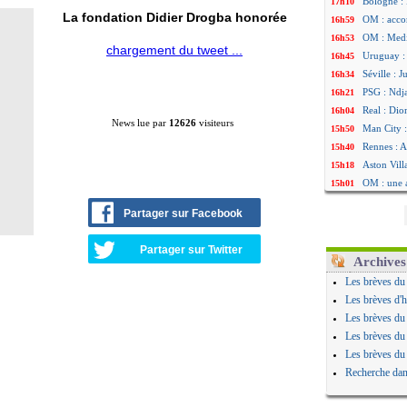
Bologne : 
17h10
La fondation Didier Drogba honorée
OM : acco
16h59
OM : Medi
16h53
chargement du tweet ...
Uruguay : 
16h45
Séville : 
16h34
PSG : Ndja
16h21
Real : Dio
16h04
News lue par
12626
visiteurs
Man City :
15h50
Rennes : A
15h40
Aston Vill
15h18
OM : une 
15h01
Le Havre :
14h46
Partager sur Facebook
Trabzonspo
14h25
Bordeaux 
14h12
Partager sur Twitter
FIFA : Al-
13h51
Archives
Fenerbahç
13h29
Les brèves du
Bordeaux :
13h11
Les brèves d'h
Galatasara
12h46
Les brèves du
Southampto
12h28
Les brèves du
Real : Vin
12h10
Les brèves du
VIDEO : un
11h58
Recherche dan
Real : Dio
11h35
Real : Rodr
11h19