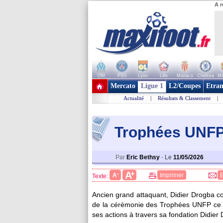
A r
OM
PSG
Lyon
Lille
Monaco
Chelsea
Ma
+ de clubs
Mercato
Ligue 1
L2/Coupes
Etran
Actualité
|
Résultats & Classement
|
Trophées UNFP 
Par
Eric Bethsy
-
Le
11/05/2026
+
A
-
A
Imprimer
Texte:
Ancien grand attaquant, Didier Drogba c
de la cérémonie des Trophées UNFP ce lun
ses actions à travers sa fondation Didier