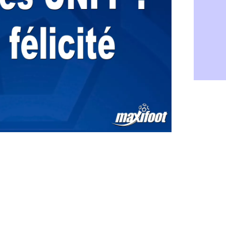
Atletico : 
05/08
Amical : p
05/08
VIDEO : le
05/08
CdM 2030 :
05/08
PSG : la c
05/08
Newcastle :
05/08
Real : une 
05/08
Amical : l
05/08
Monaco : Ca
05/08
Atletico : 
05/08
Real : Dio
05/08
Arsenal : H
05/08
Man Utd : B
05/08
Roma : Mol
05/08
Le Havre : 
05/08
Chelsea : 
05/08
Atletico : 
05/08
FIFA : Figo
05/08
Naples : L
05/08
Feyenoord :
05/08
Brest : c'e
05/08
Amical : la
05/08
Amical : u
05/08