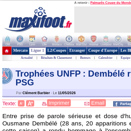
A retenir :
Palmarès Coupe du Mond
OM
PSG
Lyon
Lille
Monaco
Chelsea
Man Utd
Arsenal
Liverpool
ManCity
Ba
+ de clubs
Mercato
Ligue 1
L2/Coupes
Etranger
Coupe d'Europe
Les B
Actualité
|
Résultats & Classement
|
Buteurs
|
Calendrier
|
Equipe
Trophées UNFP : Dembélé r
PSG
Par
Clément Barbier
-
Le
11/05/2026
+
Imprimer
Email
A
Texte:
-
A
Entre prise de parole sérieuse et dose d'h
Ousmane
Dembélé
(28 ans, 20 apparitions 
cette saison) a rendu hommage à l'ensemble 