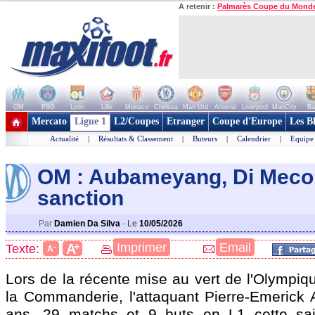
A retenir :
Palmarès Coupe du Mond
OM
PSG
Lyon
Lille
Monaco
Chelsea
Man Utd
Arsenal
Liverpool
ManCity
Ba
+ de clubs
Mercato
Ligue 1
L2/Coupes
Etranger
Coupe d'Europe
Les B
Actualité
|
Résultats & Classement
|
Buteurs
|
Calendrier
|
Equipe
OM : Aubameyang, Di Meco 
sanction
Par
Damien Da Silva
-
Le
10/05/2026
+
Imprimer
Email
A
Texte:
-
A
Lors de la récente mise au vert de l'Olympiq
la Commanderie, l'attaquant Pierre-Emerick
ans, 29 matchs et 9 buts en L1 cette sai