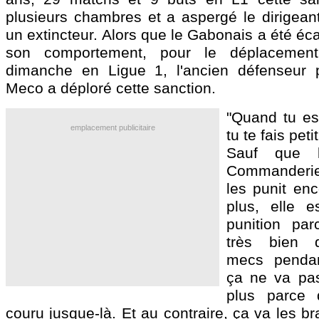
plusieurs chambres et a aspergé le dirigean
un extincteur. Alors que le Gabonais a été éca
son comportement, pour le déplaceme
dimanche en Ligue 1, l'ancien défenseur 
Meco a déploré cette sanction.
"Quand tu es
emplacement publicitaire
tu te fais peti
Sauf que 
Commanderi
les punit enc
plus, elle e
punition par
très bien q
mecs pendan
ça ne va pas 
plus parce q
couru jusque-là. Et au contraire, ça va les br