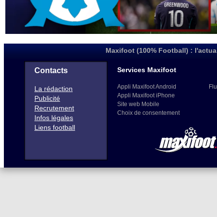
Maxifoot (100% Football) : l'actua
Services Maxifoot
Contacts
Appli Maxifoot Android
Flu
La rédaction
Appli Maxifoot iPhone
Publicité
Site web Mobile
Recrutement
Choix de consentement
Infos légales
Liens football