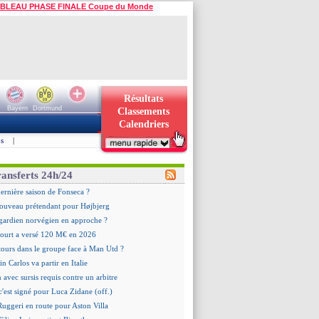
BLEAU PHASE FINALE Coupe du Monde
Résultats
Bayern
Dortmund
Classements
Calendriers
s
|
ransferts 24h/24
dernière saison de Fonseca ?
ouveau prétendant pour Højbjerg
 gardien norvégien en approche ?
urt a versé 120 M€ en 2026
tours dans le groupe face à Man Utd ?
n Carlos va partir en Italie
n avec sursis requis contre un arbitre
c'est signé pour Luca Zidane (off.)
 Ruggeri en route pour Aston Villa