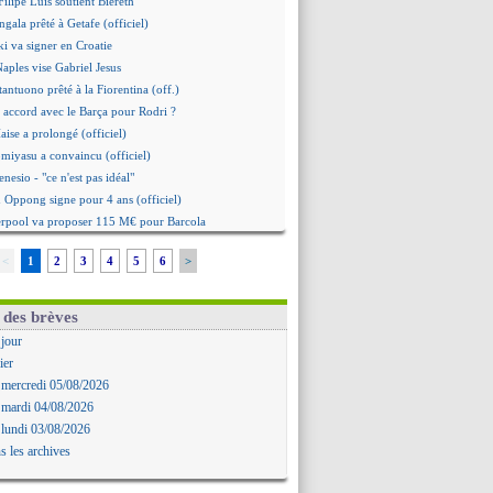
ilipe Luis soutient Biereth
gala prêté à Getafe (officiel)
i va signer en Croatie
Naples vise Gabriel Jesus
tantuono prêté à la Fiorentina (off.)
 accord avec le Barça pour Rodri ?
aise a prolongé (officiel)
omiyasu a convaincu (officiel)
nesio - "ce n'est pas idéal"
 Oppong signe pour 4 ans (officiel)
erpool va proposer 115 M€ pour Barcola
la démission d'Infantino réclamée
<
1
2
3
4
5
6
>
e, deux pistes se détachent
ilipe Luis veut remplacer Akliouche
 Luca Zidane va changer de club
 des brèves
grova très clair sur son futur
 jour
d, le plan B de Naples
ier
Guimarães a signé son contrat
 mercredi 05/08/2026
irection Chypre pour Duverne
 mardi 04/08/2026
le remplaçant d'Akliouche en approche
 lundi 03/08/2026
Bayindir signe au Celta (officiel)
s les archives
 Enzo Fernandez pour l'après-Rodri ?
'option Monaco pour Lukaku !