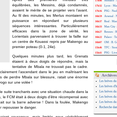
Monaco : F
17h46
équilibrées, les Messins, déjà condamnés,
Lyon : Man
17h32
avaient le mérite de se projeter vers l’avant.
PSG : Nsok
17h16
Au fil des minutes, les Merlus montaient en
Arsenal : 
16h59
puissance en répondant sur plusieurs
Real : Mas
16h37
séquences intéressantes. Particulièrement
Man City :
16h33
efficaces dans la zone de vérité, les
Rennes : H
16h27
Lorientais parvenaient à trouver la faille sur
Palace : T
16h22
un centre de Kouassi repris par Makengo au
OM : B. Ge
16h07
premier poteau (0-1, 24e).
TFC : Sion
15h46
PSG : Liv
15h41
Quelques minutes plus tard, les Grenats
Norvège : 
15h20
étaient à deux doigts de répondre, mais la
PSG : Mbay
14h55
tentative de Mbala ne trouvait pas le cadre.
Monaco : F
14h38
clairement l’ascendant dans le jeu en maîtrisant les
Grenade :
14h19
Archives
us de perdre Mbala sur blessure, ratait une énorme
Juve : Zhe
13h56
Les brèves du
ogo sur une volée !
OM : Aguer
13h35
Les brèves d'h
Arsenal : 
13h12
 de suite tranchants avec une situation chaude dans la
Les brèves du
Nantes : d
12h48
, le FCM était à deux doigts d’être récompensé avec
Les brèves du
Monaco : 
12h25
ait sur la barre adverse ! Dans la foulée, Makengo
Les brèves du
Man Utd : 
12h06
ur repousser le danger.
Recherche dan
Man City :
11h53
Naples : l
11h31
aient courageux, mais limités pour véritablement