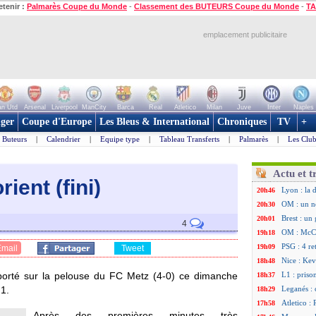
etenir :
Palmarès Coupe du Monde
-
Classement des BUTEURS Coupe du Monde
-
TA
emplacement publicitaire
n Utd
Arsenal
Liverpool
ManCity
Barca
Real
Atletico
Milan
Juve
Inter
Naples
ger
Coupe d'Europe
Les Bleus & International
Chroniques
TV
+
Buteurs
|
Calendrier
|
Equipe type
|
Tableau Transferts
|
Palmarès
|
Les Club
Actu et t
rient (fini)
Lyon : la 
20h46
OM : un n
20h30
Brest : un
20h01
4
OM : McCo
19h18
PSG : 4 re
19h09
Email
Tweet
Nice : Kevi
18h48
porté sur la pelouse du FC Metz (4-0) ce dimanche
L1 : priso
18h37
 1.
Leganés : 
18h29
Atletico :
17h58
Après des premières minutes très