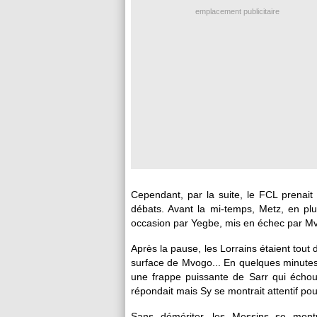
emplacement publicitaire
Cependant, par la suite, le FCL prenait 
débats. Avant la mi-temps, Metz, en pl
occasion par Yegbe, mis en échec par Mv
Après la pause, les Lorrains étaient tout
surface de Mvogo... En quelques minutes
une frappe puissante de Sarr qui échou
répondait mais Sy se montrait attentif po
Sans démériter, les Messins se montr