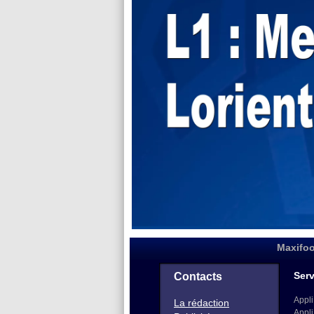
Maxifoo
Serv
Contacts
Appli
La rédaction
Appli