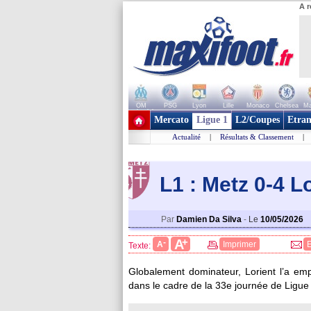
A r
OM
PSG
Lyon
Lille
Monaco
Chelsea
Ma
+ de clubs
Mercato
Ligue 1
L2/Coupes
Etran
Actualité
|
Résultats & Classement
|
L1 : Metz 0-4 Lo
Par
Damien Da Silva
-
Le
10/05/2026
+
A
-
A
Imprimer
Texte:
Globalement dominateur, Lorient l’a em
dans le cadre de la 33e journée de Ligue