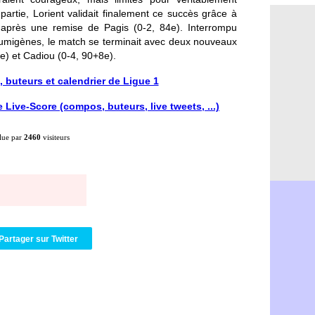
OM : Lucas
11h10
partie, Lorient validait finalement ce succès grâce à
PSG : le c
10h52
 après une remise de Pagis (0-2, 84e). Interrompu
PSG : une 
10h33
fumigènes, le match se terminait avec deux nouveaux
Francfort 
10h12
e) et Cadiou (0-4, 90+8e).
Strasbourg
10h09
 buteurs et calendrier de Ligue 1
Monaco : F
10h05
Dortmund 
09h44
Live-Score (compos, buteurs, live tweets, ...)
Barça : pr
09h24
Argentine 
09h06
Tottenham
08h44
lue par
2460
visiteurs
Barça : l'
08h22
FIFA : la C
06/08
CdM 2030 :
06/08
Rennes : Em
06/08
Côte d'Ivoi
06/08
Rennes : H
06/08
Man City :
06/08
Partager sur Twitter
Man Utd : Z
06/08
Amical : M
06/08
Nantes : De
06/08
OM : le clu
06/08
Monaco : l
06/08