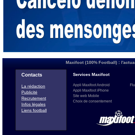
Maxifoot (100% Football) : l'actua
Services Maxifoot
Contacts
Appli Maxifoot Android
Flu
La rédaction
Appli Maxifoot iPhone
Publicité
Site web Mobile
Recrutement
Choix de consentement
Infos légales
Liens football