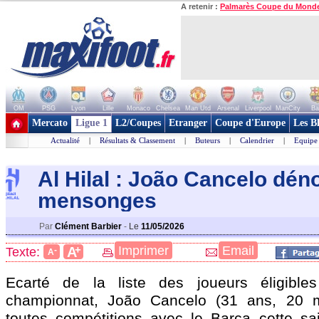
A retenir :
Palmarès Coupe du Mond
OM
PSG
Lyon
Lille
Monaco
Chelsea
Man Utd
Arsenal
Liverpool
ManCity
Ba
+ de clubs
Mercato
Ligue 1
L2/Coupes
Etranger
Coupe d'Europe
Les B
Actualité
|
Résultats & Classement
|
Buteurs
|
Calendrier
|
Equipe
Al Hilal : João Cancelo dé
mensonges
Par
Clément Barbier
-
Le
11/05/2026
+
Imprimer
Email
A
Texte:
-
A
Ecarté de la liste des joueurs éligible
championnat, João
Cancelo
(31 ans, 20 m
toutes compétitions avec le Barça cette sai