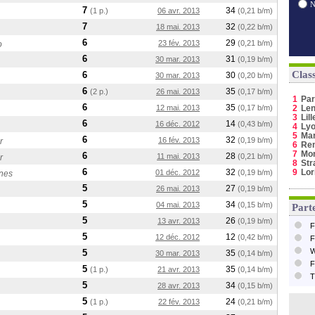
7
34
(1 p.)
06 avr. 2013
(0,21 b/m)
7
32
18 mai. 2013
(0,22 b/m)
6
29
23 fév. 2013
(0,21 b/m)
o
6
31
30 mar. 2013
(0,19 b/m)
Clas
6
30
30 mar. 2013
(0,20 b/m)
6
35
(2 p.)
26 mai. 2013
(0,17 b/m)
1
Par
6
35
12 mai. 2013
(0,17 b/m)
2
Le
3
Lill
6
14
16 déc. 2012
(0,43 b/m)
4
Ly
5
Mar
6
32
16 fév. 2013
(0,19 b/m)
r
6
Re
7
Mo
6
28
11 mai. 2013
(0,21 b/m)
r
8
Str
6
32
9
Lor
01 déc. 2012
(0,19 b/m)
nes
5
27
26 mai. 2013
(0,19 b/m)
5
34
04 mai. 2013
(0,15 b/m)
Parte
5
26
13 avr. 2013
(0,19 b/m)
F
5
12
12 déc. 2012
(0,42 b/m)
F
W
5
35
30 mar. 2013
(0,14 b/m)
F
5
35
(1 p.)
21 avr. 2013
(0,14 b/m)
T
5
34
28 avr. 2013
(0,15 b/m)
5
24
(1 p.)
22 fév. 2013
(0,21 b/m)