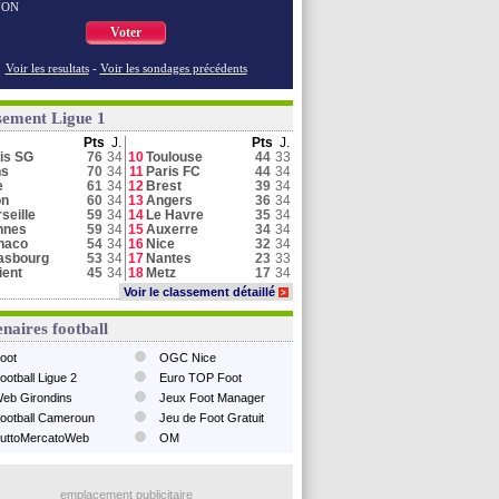
NON
Voter
Voir les resultats
-
Voir les sondages précédents
sement Ligue 1
Pts
J.
Pts
J.
is SG
76
34
10
Toulouse
44
33
ns
70
34
11
Paris FC
44
34
e
61
34
12
Brest
39
34
on
60
34
13
Angers
36
34
seille
59
34
14
Le Havre
35
34
nnes
59
34
15
Auxerre
34
34
naco
54
34
16
Nice
32
34
asbourg
53
34
17
Nantes
23
33
ient
45
34
18
Metz
17
34
Voir le classement détaillé
>
naires football
oot
OGC Nice
ootball Ligue 2
Euro TOP Foot
eb Girondins
Jeux Foot Manager
ootball Cameroun
Jeu de Foot Gratuit
uttoMercatoWeb
OM
emplacement publicitaire