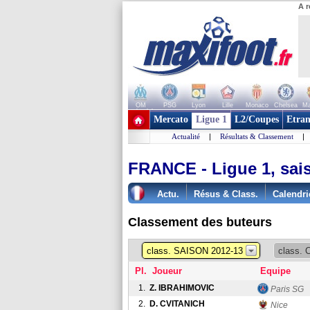
A r
OM
PSG
Lyon
Lille
Monaco
Chelsea
Ma
+ de clubs
Mercato
Ligue 1
L2/Coupes
Etran
Actualité
|
Résultats & Classement
|
FRANCE - Ligue 1, sai
Actu.
Résus & Class.
Calendri
Classement des buteurs
class. SAISON 2012-13
class.
Pl.
Joueur
Equipe
1.
Z. IBRAHIMOVIC
Paris SG
2.
D. CVITANICH
Nice