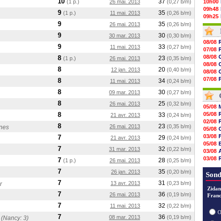
10
37
(1 p.)
26 mai. 2013
(0,27 b/m)
10h00
09h48
9
35
(1 p.)
11 mai. 2013
(0,26 b/m)
09h25
9
35
09h10
26 mai. 2013
(0,26 b/m)
08h52
9
30
30 mar. 2013
(0,30 b/m)
08/08
08/08
9
08/08
33
11 mai. 2013
(0,27 b/m)
07/08
08/08
08/08
8
23
(1 p.)
26 mai. 2013
(0,35 b/m)
08/08
08/08
08/08
8
20
12 jan. 2013
(0,40 b/m)
08/08
08/08
07/08
8
34
11 mai. 2013
(0,24 b/m)
08/08
07/08
08/08
8
30
09 mar. 2013
(0,27 b/m)
08/08
08/08
8
25
26 mai. 2013
(0,32 b/m)
08/08
05/08
08/08
8
05/08
33
21 avr. 2013
(0,24 b/m)
08/08
02/08
8
23
26 mai. 2013
(0,35 b/m)
nes
08/08
05/08
08/08
03/08
7
29
21 avr. 2013
(0,24 b/m)
05/08
7
32
31 mar. 2013
(0,22 b/m)
03/08
03/08
7
28
(1 p.)
26 mai. 2013
(0,25 b/m)
06/08
7
35
26 jan. 2013
(0,20 b/m)
03/08
Sond
7
31
13 avr. 2013
(0,23 b/m)
r
Zidan
7
36
26 mai. 2013
(0,19 b/m)
Franc
7
32
11 mai. 2013
(0,22 b/m)
O
7
36
08 mar. 2013
(0,19 b/m)
 (Nancy: 3)