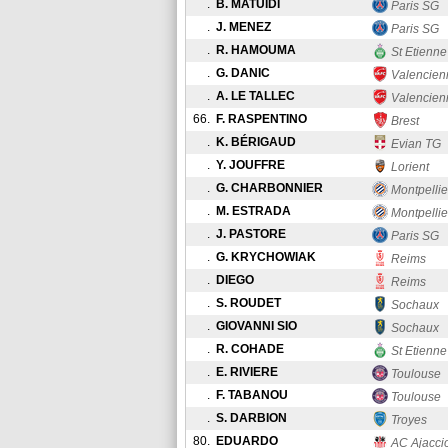
.
B. MATUIDI
Paris SG
.
J. MENEZ
Paris SG
.
R. HAMOUMA
St Etienne
.
G. DANIC
Valencien
.
A. LE TALLEC
Valencien
66.
F. RASPENTINO
Brest
.
K. BÉRIGAUD
Evian TG
.
Y. JOUFFRE
Lorient
.
G. CHARBONNIER
Montpellie
.
M. ESTRADA
Montpellie
.
J. PASTORE
Paris SG
.
G. KRYCHOWIAK
Reims
.
DIEGO
Reims
.
S. ROUDET
Sochaux
.
GIOVANNI SIO
Sochaux
.
R. COHADE
St Etienne
.
E. RIVIERE
Toulouse
.
F. TABANOU
Toulouse
.
S. DARBION
Troyes
80.
EDUARDO
AC Ajacci