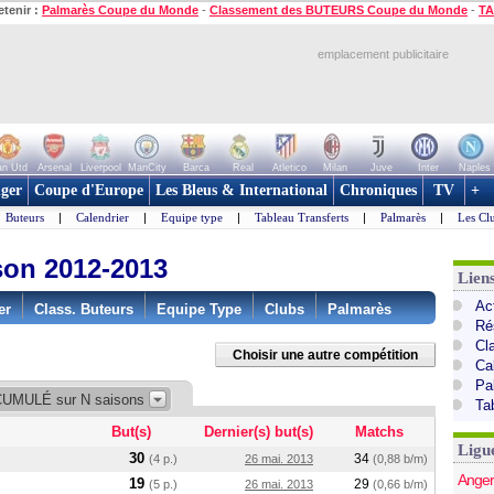
etenir :
Palmarès Coupe du Monde
-
Classement des BUTEURS Coupe du Monde
-
TA
emplacement publicitaire
n Utd
Arsenal
Liverpool
ManCity
Barca
Real
Atletico
Milan
Juve
Inter
Naples
ger
Coupe d'Europe
Les Bleus & International
Chroniques
TV
+
Buteurs
|
Calendrier
|
Equipe type
|
Tableau Transferts
|
Palmarès
|
Les Cl
son 2012-2013
Lien
Act
er
Class. Buteurs
Equipe Type
Clubs
Palmarès
Ré
Cl
Choisir une autre compétition
Ca
Pa
 CUMULÉ sur N saisons
Ta
But(s)
Dernier(s) but(s)
Matchs
Ligu
30
34
(4 p.)
26 mai. 2013
(0,88 b/m)
Anger
19
29
(5 p.)
26 mai. 2013
(0,66 b/m)