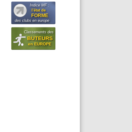
Indice MF :
l'état de
FORME
des clubs en europe
Classements des
BUTEURS
en EUROPE