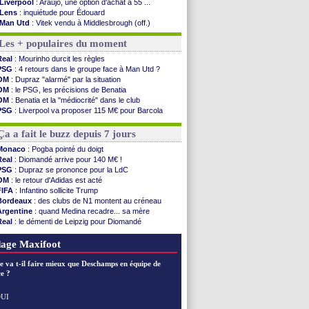
Liverpool
: Araujo, une option d'achat à 55 ...
Lens
: inquiétude pour Édouard
Man Utd
: Vitek vendu à Middlesbrough (off.)
PSV
: Sano recruté pour 14,5 M€ (officiel)
Les + populaires du moment
OM
: Coventry pense à Angel Gomes
PSG
: Rafel Pol satisfait des progrès
Real
: Mourinho durcit les règles
Amical
: le Barça vainqueur puis battu
PSG
: 4 retours dans le groupe face à Man Utd ?
Inter
: Calhanoglu prêt à prolonger
OM
: Dupraz "alarmé" par la situation
Nice
: Abdelmonem veut rester
OM
: le PSG, les précisions de Benatia
L2
: le classement complet
OM
: Benatia et la "médiocrité" dans le club
L2
: les résultats de la soirée
PSG
: Liverpool va proposer 115 M€ pour Barcola
Amical
: Le Havre renversé par Oviedo
OM
: B. Genesio - "ce n'est pas idéal"
Amical
: Nice battu aux tirs au but
OM
: Côme pousse pour Gouiri
Ça a fait le buzz depuis 7 jours
Benfica
: Ivanovic proche de Lens
OM
: Dupraz "alarmé" par la situation
Monaco
: Pogba pointé du doigt
Atletico
: Alvarez, le Barça va revoir son offre
Real
: Diomandé arrive pour 140 M€ !
Lorient
: Mbamba prêté par Leverkusen (officiel)
PSG
: Dupraz se prononce pour la LdC
Amical
: le Real bat Ferencvaros
OM
: le retour d'Adidas est acté
Naples
: Lukaku dit oui à Fenerbahçe
FIFA
: Infantino sollicite Trump
Bordeaux
: des clubs de N1 montent au créneau
Voir les brèves précédentes
Argentine
: quand Medina recadre... sa mère
Real
: le démenti de Leipzig pour Diomandé
OM
: le club prêt à libérer Kondogbia ?
OM
: Paixão attire un 2e club anglais
age Maxifoot
e va t-il faire mieux que Deschamps en équipe de
e ?
UI