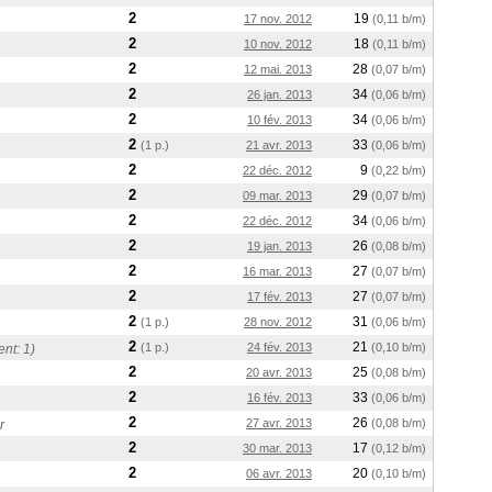
2
19
17 nov. 2012
(0,11 b/m)
2
18
10 nov. 2012
(0,11 b/m)
2
28
12 mai. 2013
(0,07 b/m)
2
34
26 jan. 2013
(0,06 b/m)
2
34
10 fév. 2013
(0,06 b/m)
2
33
(1 p.)
21 avr. 2013
(0,06 b/m)
2
9
22 déc. 2012
(0,22 b/m)
2
29
09 mar. 2013
(0,07 b/m)
2
34
22 déc. 2012
(0,06 b/m)
2
26
19 jan. 2013
(0,08 b/m)
2
27
16 mar. 2013
(0,07 b/m)
2
27
17 fév. 2013
(0,07 b/m)
2
31
(1 p.)
28 nov. 2012
(0,06 b/m)
2
21
(1 p.)
24 fév. 2013
(0,10 b/m)
nt: 1)
2
25
20 avr. 2013
(0,08 b/m)
2
33
16 fév. 2013
(0,06 b/m)
2
26
27 avr. 2013
(0,08 b/m)
r
2
17
30 mar. 2013
(0,12 b/m)
2
20
06 avr. 2013
(0,10 b/m)