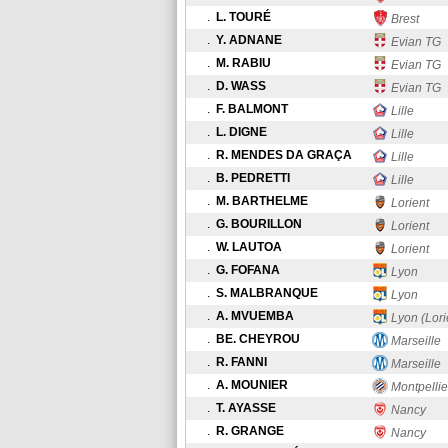
.
L. TOURÉ
Brest
.
Y. ADNANE
Evian TG
.
M. RABIU
Evian TG
.
D. WASS
Evian TG
.
F. BALMONT
Lille
.
L. DIGNE
Lille
.
R. MENDES DA GRAÇA
Lille
.
B. PEDRETTI
Lille
.
M. BARTHELME
Lorient
.
G. BOURILLON
Lorient
.
W. LAUTOA
Lorient
.
G. FOFANA
Lyon
.
S. MALBRANQUE
Lyon
.
A. MVUEMBA
Lyon (Lorie
.
BE. CHEYROU
Marseille
.
R. FANNI
Marseille
.
A. MOUNIER
Montpellie
.
T. AYASSE
Nancy
.
R. GRANGE
Nancy