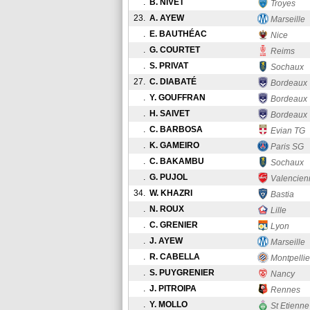
.
B. NIVET
Troyes
23.
A. AYEW
Marseille
.
E. BAUTHÉAC
Nice
.
G. COURTET
Reims
.
S. PRIVAT
Sochaux
27.
C. DIABATÉ
Bordeaux
.
Y. GOUFFRAN
Bordeaux
.
H. SAIVET
Bordeaux
.
C. BARBOSA
Evian TG
.
K. GAMEIRO
Paris SG
.
C. BAKAMBU
Sochaux
.
G. PUJOL
Valencien
34.
W. KHAZRI
Bastia
.
N. ROUX
Lille
.
C. GRENIER
Lyon
.
J. AYEW
Marseille
.
R. CABELLA
Montpellie
.
S. PUYGRENIER
Nancy
.
J. PITROIPA
Rennes
.
Y. MOLLO
St Etienne