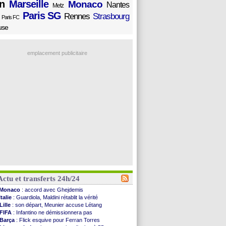
n
Marseille
Monaco
Nantes
Metz
Paris SG
Rennes
Strasbourg
Paris FC
use
emplacement publicitaire
Actu et transferts 24h/24
Monaco
: accord avec Ghejdemis
Italie
: Guardiola, Maldini rétablit la vérité
Lille
: son départ, Meunier accuse Létang
FIFA
: Infantino ne démissionnera pas
Barça
: Flick esquive pour Ferran Torres