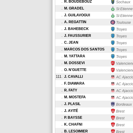
.
R. BOUDEBOUZ
Sochaux
.
M. GRADEL
St Etienne
.
J. GUILAVOGUI
St Etienne
.
A. REGATTIN
Toulouse
.
J. BAHEBECK
Troyes
.
J. FAUSSURIER
Troyes
.
C. JEAN
Troyes
.
MARCOS DOS SANTOS
Troyes
.
M. YATTARA
Troyes
.
M. DOSSEVI
Valencien
.
O. N'GUETTE
Valencien
111.
J. CAVALLI
AC Ajacci
.
F. DIAWARA
AC Ajacci
.
R. FATY
AC Ajacci
.
M. MOSTEFA
AC Ajacci
.
J. PLASIL
Bordeaux
.
J. AYITÉ
Brest
.
P. BAYSSE
Brest
.
K. CHAFNI
Brest
.
B. LESOIMIER
Brest