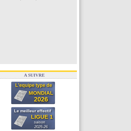
A SUIVRE
L'equipe type de
MONDIAL
2026
Le meilleur effectif
LIGUE 1
saison
2025-26