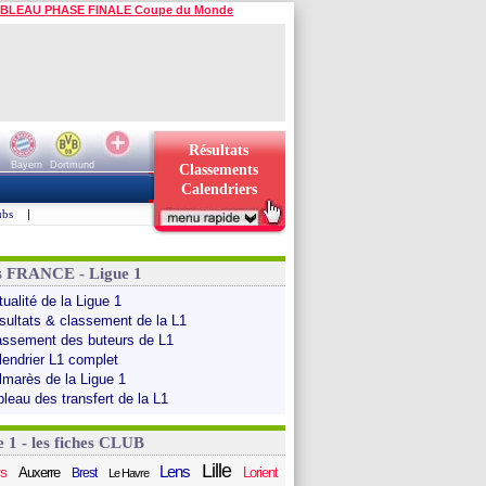
BLEAU PHASE FINALE Coupe du Monde
Résultats
Bayern
Dortmund
Classements
Calendriers
ubs
|
s FRANCE - Ligue 1
ualité de la Ligue 1
sultats & classement de la L1
assement des buteurs de L1
lendrier L1 complet
lmarès de la Ligue 1
bleau des transfert de la L1
e 1 - les fiches CLUB
Lille
Lens
s
Auxerre
Lorient
Brest
Le Havre