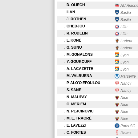
.
D. OLIECH
AC Ajacci
.
ILAN
Bastia
.
J. ROTHEN
Bastia
.
CHEDJOU
Lille
.
R. RODELIN
Lille
.
L. KONÉ
Lorient
.
G. SUNU
Lorient
.
M. GONALONS
Lyon
.
Y. GOURCUFF
Lyon
.
A. LACAZETTE
Lyon
.
M. VALBUENA
Marseille
.
P. ALO'O EFOULOU
Nancy
.
S. SANE
Nancy
.
N. MAUPAY
Nice
.
C. MERIEM
Nice
.
N. PEJCINOVIC
Nice
.
M. E. TRAORÉ
Nice
.
E. LAVEZZI
Paris SG
.
O. FORTES
Reims