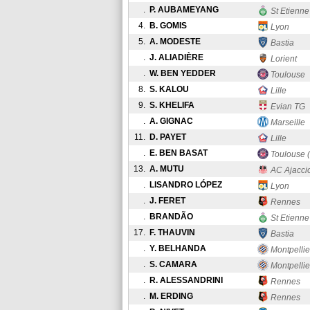
.
P. AUBAMEYANG
St Etienne
4.
B. GOMIS
Lyon
5.
A. MODESTE
Bastia
.
J. ALIADIÈRE
Lorient
.
W. BEN YEDDER
Toulouse
8.
S. KALOU
Lille
9.
S. KHELIFA
Evian TG
.
A. GIGNAC
Marseille
11.
D. PAYET
Lille
.
E. BEN BASAT
Toulouse (
13.
A. MUTU
AC Ajacci
.
LISANDRO LÓPEZ
Lyon
.
J. FERET
Rennes
.
BRANDÃO
St Etienne
17.
F. THAUVIN
Bastia
.
Y. BELHANDA
Montpellie
.
S. CAMARA
Montpellie
.
R. ALESSANDRINI
Rennes
.
M. ERDING
Rennes