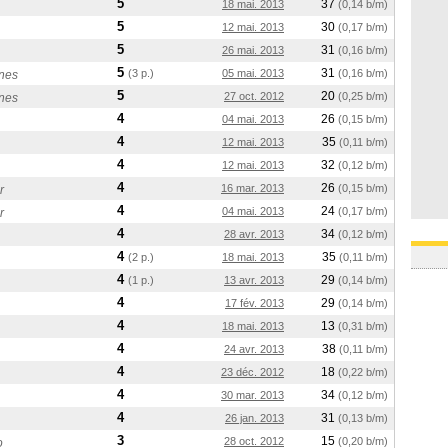
5
37
18 mai. 2013
(0,14 b/m)
5
30
12 mai. 2013
(0,17 b/m)
5
31
26 mai. 2013
(0,16 b/m)
5
31
(3 p.)
05 mai. 2013
(0,16 b/m)
nes
5
20
27 oct. 2012
(0,25 b/m)
nes
4
26
04 mai. 2013
(0,15 b/m)
4
35
12 mai. 2013
(0,11 b/m)
4
32
12 mai. 2013
(0,12 b/m)
4
26
16 mar. 2013
(0,15 b/m)
r
4
24
04 mai. 2013
(0,17 b/m)
r
4
34
28 avr. 2013
(0,12 b/m)
4
35
(2 p.)
18 mai. 2013
(0,11 b/m)
4
29
(1 p.)
13 avr. 2013
(0,14 b/m)
4
29
17 fév. 2013
(0,14 b/m)
4
13
18 mai. 2013
(0,31 b/m)
4
38
24 avr. 2013
(0,11 b/m)
4
18
23 déc. 2012
(0,22 b/m)
4
34
30 mar. 2013
(0,12 b/m)
4
31
26 jan. 2013
(0,13 b/m)
3
15
28 oct. 2012
(0,20 b/m)
o