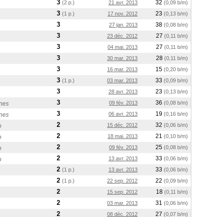
3
32
(2 p.)
21 avr. 2013
(0,09 b/m)
3
23
(1 p.)
17 nov. 2012
(0,13 b/m)
3
38
27 jan. 2013
(0,08 b/m)
3
27
23 déc. 2012
(0,11 b/m)
3
27
04 mai. 2013
(0,11 b/m)
3
28
30 mar. 2013
(0,11 b/m)
3
15
16 mar. 2013
(0,20 b/m)
3
33
(1 p.)
03 mar. 2013
(0,09 b/m)
3
23
28 avr. 2013
(0,13 b/m)
3
36
09 fév. 2013
(0,08 b/m)
nes
3
19
06 avr. 2013
(0,16 b/m)
nes
2
32
15 déc. 2012
(0,06 b/m)
o
2
21
18 mai. 2013
(0,10 b/m)
o
2
25
09 fév. 2013
(0,08 b/m)
o
2
33
13 avr. 2013
(0,06 b/m)
o
2
33
(1 p.)
13 avr. 2013
(0,06 b/m)
2
22
(1 p.)
22 sep. 2012
(0,09 b/m)
2
18
15 sep. 2012
(0,11 b/m)
2
31
03 mar. 2013
(0,06 b/m)
2
27
08 déc. 2012
(0,07 b/m)