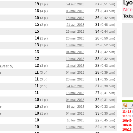
Lyo
19
37
(1 p.)
24 avr. 2013
(0,51 b/m)
Nice
16
37
(4 p.)
05 mai. 2013
(0,43 b/m)
Toulo
15
36
(3 p.)
18 mai. 2013
(0,42 b/m)
15
31
(2 p.)
21 avr. 2013
(0,48 b/m)
15
34
26 mai. 2013
(0,44 b/m)
14
28
(1 p.)
26 mai. 2013
(0,50 b/m)
13
25
(1 p.)
18 mai. 2013
(0,52 b/m)
13
31
04 mai. 2013
(0,42 b/m)
12
38
10 mai. 2013
(0,32 b/m)
12
28
(3 p.)
11 mai. 2013
(0,43 b/m)
Brest: 9)
11
28
(3 p.)
04 mai. 2013
(0,39 b/m)
o
11
31
(3 p.)
26 mai. 2013
(0,35 b/m)
11
37
(2 p.)
24 avr. 2013
(0,30 b/m)
11
27
18 mai. 2013
(0,41 b/m)
10
32
(1 p.)
04 mai. 2013
(0,31 b/m)
10
30
(2 p.)
19 avr. 2013
(0,33 b/m)
r
11h18
10
33
(1 p.)
04 mai. 2013
(0,30 b/m)
r
11h02
10
22
10 fév. 2013
(0,45 b/m)
10h49
10h34
10
32
18 mai. 2013
(0,31 b/m)
10h16