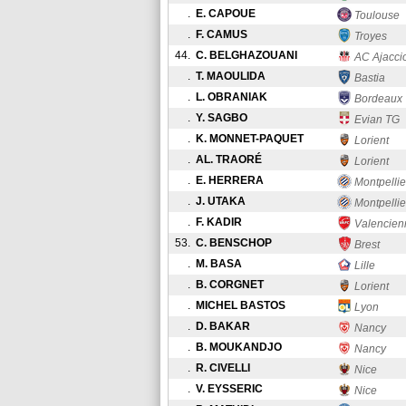
.
E. CAPOUE
Toulouse
.
F. CAMUS
Troyes
44.
C. BELGHAZOUANI
AC Ajacci
.
T. MAOULIDA
Bastia
.
L. OBRANIAK
Bordeaux
.
Y. SAGBO
Evian TG
.
K. MONNET-PAQUET
Lorient
.
AL. TRAORÉ
Lorient
.
E. HERRERA
Montpellie
.
J. UTAKA
Montpellie
.
F. KADIR
Valencien
53.
C. BENSCHOP
Brest
.
M. BASA
Lille
.
B. CORGNET
Lorient
.
MICHEL BASTOS
Lyon
.
D. BAKAR
Nancy
.
B. MOUKANDJO
Nancy
.
R. CIVELLI
Nice
.
V. EYSSERIC
Nice