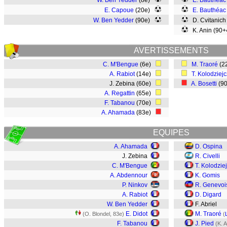
W. Ben Yedder
(8e)
E. Bauthéac
E. Capoue
(20e)
E. Bauthéac
W. Ben Yedder
(90e)
D. Cvitanich
K. Anin (90
AVERTISSEMENTS
C. M'Bengue
(6e)
M. Traoré
(2
A. Rabiot
(14e)
T. Kolodziej
J. Zebina (60e)
A. Bosetti
(9
A. Regattin
(65e)
F. Tabanou
(70e)
A. Ahamada
(83e)
EQUIPES
A. Ahamada
D. Ospina
J. Zebina
R. Civelli
C. M'Bengue
T. Kolodzie
A. Abdennour
K. Gomis
P. Ninkov
R. Genevoi
A. Rabiot
D. Digard
W. Ben Yedder
F. Abriel
E. Didot
M. Traoré
(O. Blondel, 83e)
(
F. Tabanou
J. Pied
(K. 