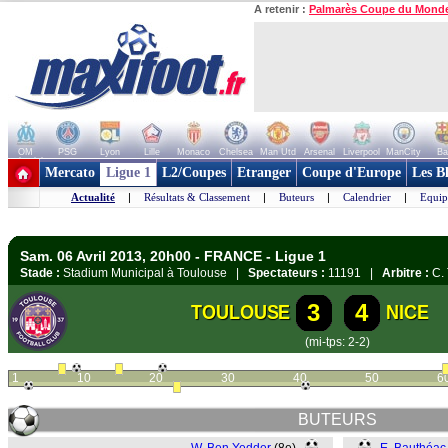
A retenir :
Palmarès Coupe du Mond
OM
PSG
Lyon
Lille
Monaco
Chelsea
Man Utd
Arsenal
Liverpool
ManCity
Ba
+ de clubs
Mercato
Ligue 1
L2/Coupes
Etranger
Coupe d'Europe
Les B
Actualité
|
Résultats & Classement
|
Buteurs
|
Calendrier
|
Equip
Sam. 06 Avril 2013, 20h00 - FRANCE - Ligue 1
Stade :
Stadium Municipal à Toulouse |
Spectateurs :
11191 |
Arbitre :
C. 
3
4
TOULOUSE
NICE
(mi-tps: 2-2)
1
10
20
30
40
50
6
BUTEURS