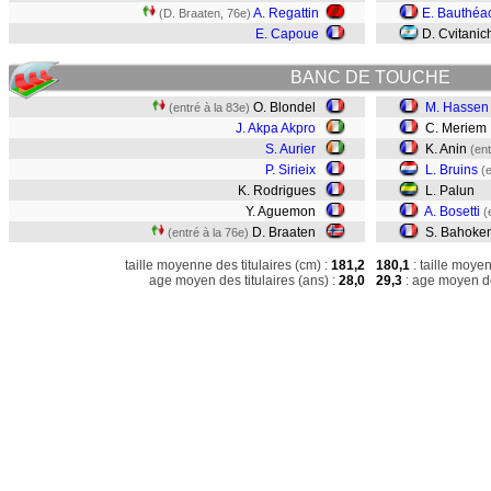
A. Regattin
E. Bauthéa
(D. Braaten, 76e)
E. Capoue
D. Cvitanic
BANC DE TOUCHE
O. Blondel
M. Hassen
(entré à la 83e)
J. Akpa Akpro
C. Meriem
S. Aurier
K. Anin
(ent
P. Sirieix
L. Bruins
(
K. Rodrigues
L. Palun
Y. Aguemon
A. Bosetti
(
D. Braaten
S. Bahoke
(entré à la 76e)
taille moyenne des titulaires (cm) :
181,2
180,1
: taille moye
age moyen des titulaires (ans) :
28,0
29,3
: age moyen de