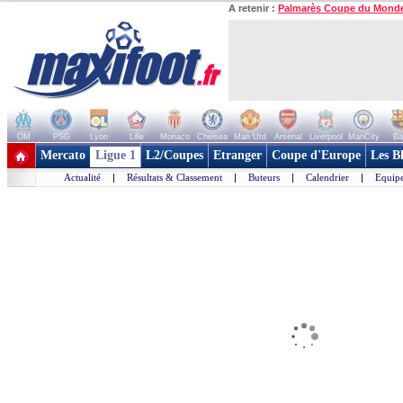
A retenir :
Palmarès Coupe du Mond
OM
PSG
Lyon
Lille
Monaco
Chelsea
Man Utd
Arsenal
Liverpool
ManCity
Ba
+ de clubs
Mercato
Ligue 1
L2/Coupes
Etranger
Coupe d'Europe
Les B
Actualité
|
Résultats & Classement
|
Buteurs
|
Calendrier
|
Equipe