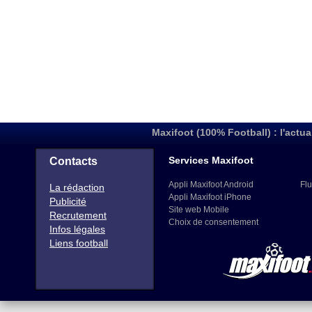
Maxifoot (100% Football) : l'actua
Services Maxifoot
Contacts
Appli Maxifoot Android
Flu
La rédaction
Appli Maxifoot iPhone
Publicité
Site web Mobile
Recrutement
Choix de consentement
Infos légales
Liens football