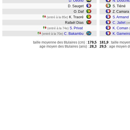
D. Ovono
N. Douche
D. Sauget
S. Tiéné
O. Daf
Z. Camara
K. Traoré
S. Armand
(entré à la 85e)
Rafaël Dias
C. Jallet
(e
S. Privat
K. Coman
(entré à la 74e)
C. Bakambu
K. Gameir
(entré à la 70e)
taille moyenne des titulaires (cm) :
179,5
181,9
: taille moye
age moyen des titulaires (ans) :
28,3
29,5
: age moyen de