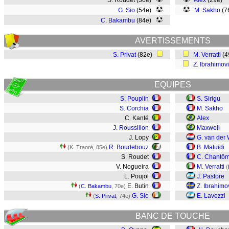
S. Roudet (36e)
Alex
(29e)
G. Sio
(54e)
M. Sakho
(7
C. Bakambu
(84e)
AVERTISSEMENTS
S. Privat
(82e)
M. Verratti
(4
Z. Ibrahimov
EQUIPES
S. Pouplin
S. Sirigu
S. Corchia
M. Sakho
C. Kanté
Alex
J. Roussillon
Maxwell
J. Lopy
G. van der 
R. Boudebouz
B. Matuidi
(K. Traoré, 85e)
S. Roudet
C. Chantô
V. Nogueira
M. Verratti
(
L. Poujol
J. Pastore
E. Butin
Z. Ibrahimo
(
C. Bakambu
, 70e)
G. Sio
E. Lavezzi
(
S. Privat
, 74e)
BANC DE TOUCHE