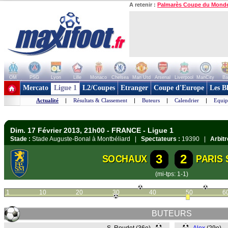
A retenir :
Palmarès Coupe du Mond
OM
PSG
Lyon
Lille
Monaco
Chelsea
Man Utd
Arsenal
Liverpool
ManCity
Ba
+ de clubs
Mercato
Ligue 1
L2/Coupes
Etranger
Coupe d'Europe
Les B
Actualité
|
Résultats & Classement
|
Buteurs
|
Calendrier
|
Equip
Dim. 17 Février 2013, 21h00 - FRANCE - Ligue 1
Stade :
Stade Auguste-Bonal à Montbéliard |
Spectateurs :
19390 |
Arbitr
3
2
SOCHAUX
PARIS
(mi-tps: 1-1)
1
10
20
30
40
50
6
BUTEURS