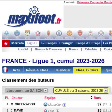
A retenir :
Palmarès Coupe du Mond
OM
PSG
Lyon
Lille
Monaco
Chelsea
Man Utd
Arsenal
Liverpool
ManCity
Ba
+ de clubs
Mercato
Ligue 1
L2/Coupes
Etranger
Coupe d'Europe
Les B
Actualité
|
Résultats & Classement
|
Buteurs
|
Calendrier
|
Equipe
FRANCE - Ligue 1, cumul 2023-2026
Actu.
Résus & Class.
Calendrier
Class. Buteurs
Equi
Classement des buteurs
classement par SAISON
CUMULÉ sur 3 saisons, 2023-26
Pl.
Joueur
Equipe
Buts
37
1.
M. GREENWOOD
+
(15 p.)
Marseille
35
2.
J. DAVID
+
(12 p.)
Lille