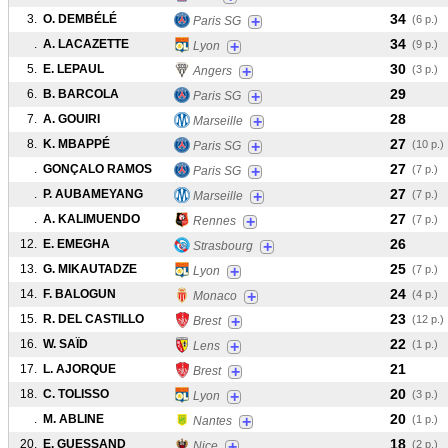
34
3.
O. DEMBÉLÉ
+
(6 p.)
Paris SG
34
.
A. LACAZETTE
+
(9 p.)
Lyon
30
5.
E. LEPAUL
+
(3 p.)
Angers
29
6.
B. BARCOLA
+
Paris SG
28
7.
A. GOUIRI
+
Marseille
27
8.
K. MBAPPÉ
+
(10 p.)
Paris SG
27
.
GONÇALO RAMOS
+
(7 p.)
Paris SG
27
.
P. AUBAMEYANG
+
(7 p.)
Marseille
27
.
A. KALIMUENDO
+
(7 p.)
Rennes
26
12.
E. EMEGHA
+
Strasbourg
25
13.
G. MIKAUTADZE
+
(7 p.)
Lyon
24
14.
F. BALOGUN
+
(4 p.)
Monaco
23
15.
R. DEL CASTILLO
+
(12 p.)
Brest
22
16.
W. SAÏD
+
(1 p.)
Lens
21
17.
L. AJORQUE
+
Brest
20
18.
C. TOLISSO
+
(3 p.)
Lyon
20
.
M. ABLINE
+
(1 p.)
Nantes
18
20.
E. GUESSAND
+
(2 p.)
Nice