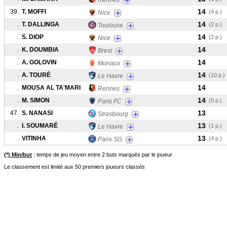
+
Rennes
14
39.
T. MOFFI
+
(4 p.)
Nice
14
.
T. DALLINGA
+
(2 p.)
Toulouse
14
.
S. DIOP
+
(2 p.)
Nice
14
.
K. DOUMBIA
+
Brest
14
.
A. GOLOVIN
+
Monaco
14
.
A. TOURÉ
+
(10 p.)
Le Havre
14
.
MOUSA AL TA'MARI
+
Rennes
14
.
M. SIMON
+
(5 p.)
Paris FC
13
47.
S. NANASI
+
Strasbourg
13
.
I. SOUMARÉ
+
(1 p.)
Le Havre
13
.
VITINHA
+
(4 p.)
Paris SG
(*) Min/but
: temps de jeu moyen entre 2 buts marqués par le joueur
Le classement est limité aux 50 premiers joueurs classés