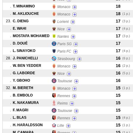
18
.
T. MINAMINO
+
Monaco
18
.
M. AKLIOUCHE
+
(1 p.)
Monaco
17
23.
C. DIENG
+
(3 p.)
Lorient
17
.
E. WAHI
+
(4 p.)
Nice
17
.
MOSTAFA MOHAMED
+
(3 p.)
Nantes
17
.
D. DOUÉ
+
Paris SG
17
.
L. SINAYOKO
+
(4 p.)
Paris FC
16
28.
J. PANICHELLI
+
(6 p.)
Strasbourg
16
.
W. BEN YEDDER
+
(2 p.)
Monaco
16
.
G. LABORDE
+
(5 p.)
Nice
16
.
Y. GBOHO
+
Toulouse
15
32.
M. BIERETH
+
(1 p.)
Monaco
15
.
B. EMBOLO
+
Rennes
15
.
K. NAKAMURA
+
Reims
15
.
F. MAGRI
+
Toulouse
15
.
L. BLAS
+
(4 p.)
Rennes
15
.
H. HARALDSSON
+
(1 p.)
Lille
15
.
M. CAMARA
(1 p.)