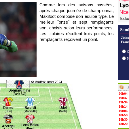
Lyo
Comme lors des saisons passées,
après chaque journée de championnat,
Nice
Maxifoot compose son équipe type. Le
Toulo
meilleur "onze" et sept remplaçants
sont choisis selon leurs performances.
Sond
Les titulaires récoltent trois points, les
Zidan
remplaçants reçoivent un point.
Franc
O
20h04
19h47
19h34
19h14
19h06
18h50
18h30
18h20
17h58