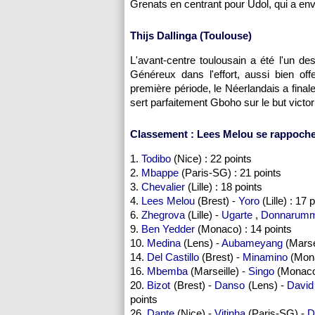
Grenats en centrant pour Udol, qui a env
Thijs Dallinga (Toulouse)
L'avant-centre toulousain a été l'un d
Généreux dans l'effort, aussi bien 
première période, le Néerlandais a finale
sert parfaitement Gboho sur le but victo
Classement : Lees Melou se rappoche
1.
Todibo
(Nice) : 22 points
2.
Mbappe
(Paris-SG) : 21 points
3.
Chevalier
(Lille) : 18 points
4.
Lees Melou
(Brest) -
Yoro
(Lille) : 17 
6.
Zhegrova
(Lille) -
Ugarte
,
Donnarum
9.
Ben Yedder
(Monaco) : 14 points
10.
Medina
(Lens) -
Aubameyang
(Marse
14.
Del Castillo
(Brest) -
Minamino
(Mona
16.
Mbemba
(Marseille) -
Singo
(Monaco
20.
Bizot
(Brest) -
Danso
(Lens) -
David
points
26.
Dante
(Nice) -
Vitinha
(Paris-SG) -
D