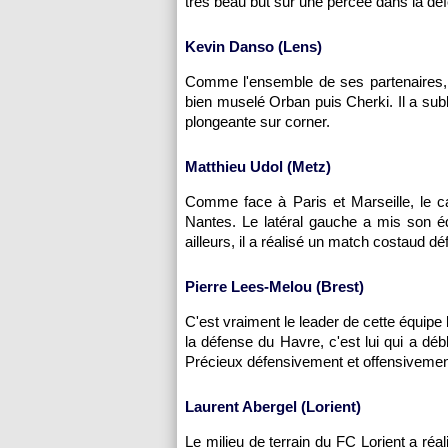
très beau but sur une percée dans la dé
Kevin Danso (Lens)
Comme l'ensemble de ses partenaires, l'
bien muselé Orban puis Cherki. Il a sub
plongeante sur corner.
Matthieu Udol (Metz)
Comme face à Paris et Marseille, le ca
Nantes. Le latéral gauche a mis son équ
ailleurs, il a réalisé un match costaud d
Pierre Lees-Melou (Brest)
C'est vraiment le leader de cette équipe 
la défense du Havre, c'est lui qui a déb
Précieux défensivement et offensivement,
Laurent Abergel (Lorient)
Le milieu de terrain du FC Lorient a r