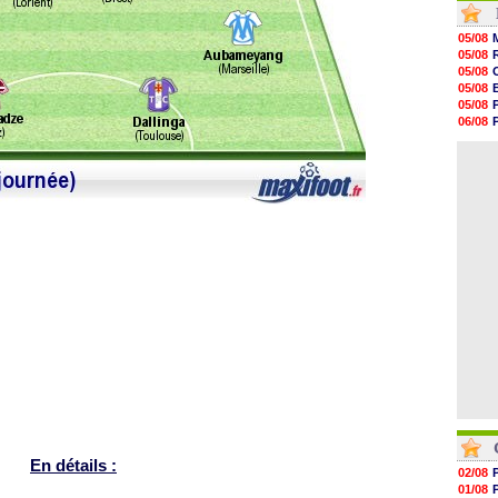
17h47
17h34
05/08
17h22
05/08
17h10
05/08
16h59
05/08
16h53
05/08
16h45
06/08
16h34
05/08
16h21
06/08
16h04
15h50
15h40
15h18
15h01
14h46
En détails :
02/08
01/08