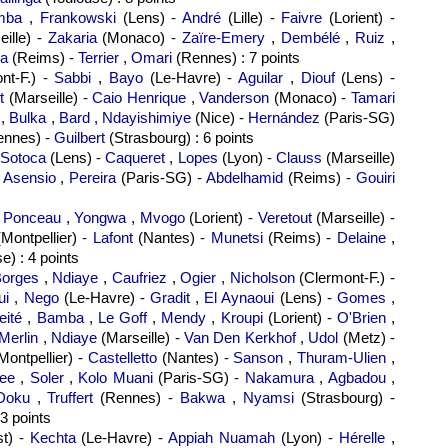
mba
,
Frankowski
(Lens) -
André
(Lille) -
Faivre
(Lorient) -
ille) -
Zakaria
(Monaco) -
Zaïre-Emery
,
Dembélé
,
Ruiz
,
a
(Reims) -
Terrier
,
Omari
(Rennes) : 7 points
nt-F.) -
Sabbi
,
Bayo
(Le-Havre) -
Aguilar
,
Diouf
(Lens) -
t
(Marseille) -
Caio Henrique
,
Vanderson
(Monaco) -
Tamari
,
Bulka
,
Bard
,
Ndayishimiye
(Nice) -
Hernández
(Paris-SG)
nnes) -
Guilbert
(Strasbourg) : 6 points
Sotoca
(Lens) -
Caqueret
,
Lopes
(Lyon) -
Clauss
(Marseille)
-
Asensio
,
Pereira
(Paris-SG) -
Abdelhamid
(Reims) -
Gouiri
-
Ponceau
,
Yongwa
,
Mvogo
(Lorient) -
Veretout
(Marseille) -
Montpellier) -
Lafont
(Nantes) -
Munetsi
(Reims) -
Delaine
,
e) : 4 points
Borges
,
Ndiaye
,
Caufriez
,
Ogier
,
Nicholson
(Clermont-F.) -
ui
,
Nego
(Le-Havre) -
Gradit
,
El Aynaoui
(Lens) -
Gomes
,
eité
,
Bamba
,
Le Goff
,
Mendy
,
Kroupi
(Lorient) -
O'Brien
,
Merlin
,
Ndiaye
(Marseille) -
Van Den Kerkhof
,
Udol
(Metz) -
Montpellier) -
Castelletto
(Nantes) -
Sanson
,
Thuram-Ulien
,
ee
,
Soler
,
Kolo Muani
(Paris-SG) -
Nakamura
,
Agbadou
,
Doku
,
Truffert
(Rennes) -
Bakwa
,
Nyamsi
(Strasbourg) -
3 points
t) -
Kechta
(Le-Havre) -
Appiah Nuamah
(Lyon) -
Hérelle
,