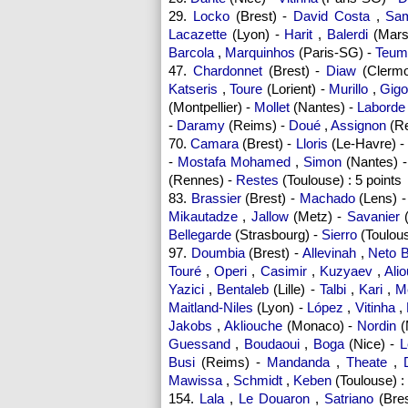
29.
Locko
(Brest) -
David Costa
,
Sa
Lacazette
(Lyon) -
Harit
,
Balerdi
(Marse
Barcola
,
Marquinhos
(Paris-SG) -
Teum
47.
Chardonnet
(Brest) -
Diaw
(Clermo
Katseris
,
Toure
(Lorient) -
Murillo
,
Gigo
(Montpellier) -
Mollet
(Nantes) -
Laborde
-
Daramy
(Reims) -
Doué
,
Assignon
(Re
70.
Camara
(Brest) -
Lloris
(Le-Havre) -
-
Mostafa Mohamed
,
Simon
(Nantes) 
(Rennes) -
Restes
(Toulouse) : 5 points
83.
Brassier
(Brest) -
Machado
(Lens) 
Mikautadze
,
Jallow
(Metz) -
Savanier
(
Bellegarde
(Strasbourg) -
Sierro
(Toulous
97.
Doumbia
(Brest) -
Allevinah
,
Neto 
Touré
,
Operi
,
Casimir
,
Kuzyaev
,
Alio
Yazici
,
Bentaleb
(Lille) -
Talbi
,
Kari
,
M
Maitland-Niles
(Lyon) -
López
,
Vitinha
,
Jakobs
,
Akliouche
(Monaco) -
Nordin
(
Guessand
,
Boudaoui
,
Boga
(Nice) -
L
Busi
(Reims) -
Mandanda
,
Theate
,
Mawissa
,
Schmidt
,
Keben
(Toulouse) : 
154.
Lala
,
Le Douaron
,
Satriano
(Bres