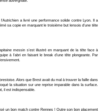
fense auvergnate.
Autrichien a livré une performance solide contre Lyon. Il a
limé sa copie en marquant le troisième but lensois d'une tête
pitaine messin s'est illustré en marquant de la tête face à
ipe à l'abri en faisant le break d'une tête plongeante. Par
éfensivement.
brestoise. Alors que Brest avait du mal à trouver la faille dans
loqué la situation sur une reprise imparable dans la surface.
 il est indispensable.
éalisé un bon match contre Rennes ! Outre son bon placement