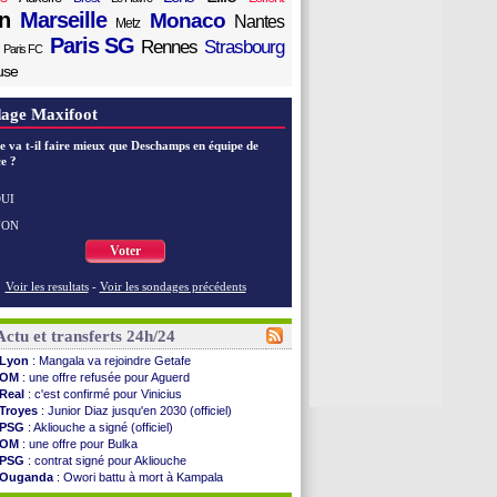
n
Marseille
Monaco
Nantes
Metz
Paris SG
Rennes
Strasbourg
Paris FC
use
age Maxifoot
e va t-il faire mieux que Deschamps en équipe de
e ?
UI
NON
Voter
Voir les resultats
-
Voir les sondages précédents
Actu et transferts 24h/24
Lyon
: Mangala va rejoindre Getafe
OM
: une offre refusée pour Aguerd
Real
: c'est confirmé pour Vinicius
Troyes
: Junior Diaz jusqu'en 2030 (officiel)
PSG
: Akliouche a signé (officiel)
OM
: une offre pour Bulka
PSG
: contrat signé pour Akliouche
Ouganda
: Owori battu à mort à Kampala
Arsenal
: Arteta veut créer une dynastie