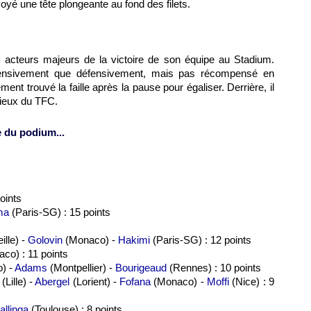
oyé une tête plongeante au fond des filets.
es acteurs majeurs de la victoire de son équipe au Stadium.
offensivement que défensivement, mais pas récompensé en
ment trouvé la faille après la pause pour égaliser. Derrière, il
rieux du TFC.
 du podium...
points
ma
(Paris-SG) : 15 points
ille) -
Golovin
(Monaco) -
Hakimi
(Paris-SG) : 12 points
co) : 11 points
) -
Adams
(Montpellier) -
Bourigeaud
(Rennes) : 10 points
(Lille) -
Abergel
(Lorient) -
Fofana
(Monaco) -
Moffi
(Nice) : 9
allinga
(Toulouse) : 8 points