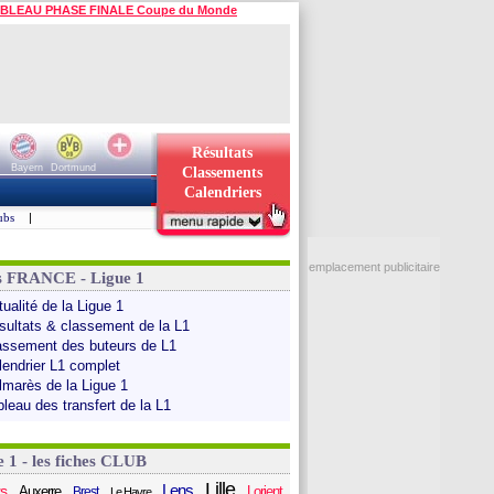
BLEAU PHASE FINALE Coupe du Monde
Résultats
Bayern
Dortmund
Classements
Calendriers
ubs
|
emplacement publicitaire
s FRANCE - Ligue 1
ualité de la Ligue 1
sultats & classement de la L1
assement des buteurs de L1
lendrier L1 complet
lmarès de la Ligue 1
bleau des transfert de la L1
e 1 - les fiches CLUB
Lille
Lens
s
Auxerre
Lorient
Brest
Le Havre