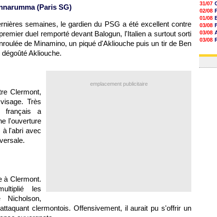
31/07
Donnarumma (Paris SG)
02/08
01/08
ernières semaines, le gardien du PSG a été excellent contre
03/08
emier duel remporté devant Balogun, l'Italien a surtout sorti
03/08
03/08
enroulée de Minamino, un piqué d'Akliouche puis un tir de Ben
03/08
e dégoûté Akliouche.
31/07
emplacement publicitaire
tre Clermont,
 visage. Très
l français a
ne l'ouverture
 à l'abri avec
versale.
e à Clermont.
ltiplié les
é Nicholson,
'attaquant clermontois. Offensivement, il aurait pu s'offrir un