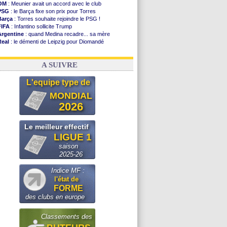
OM
: Meunier avait un accord avec le club
PSG
: le Barça fixe son prix pour Torres
Barça
: Torres souhaite rejoindre le PSG !
FIFA
: Infantino sollicite Trump
Argentine
: quand Medina recadre... sa mère
Real
: le démenti de Leipzig pour Diomandé
OM
: Paixão attire un 2e club anglais
FIFA
: le conseiller d'Infantino démissionne !
A SUIVRE
L'equipe type de
MONDIAL
2026
Le meilleur effectif
LIGUE 1
saison
2025-26
Indice MF :
l'état de
FORME
des clubs en europe
Classements des