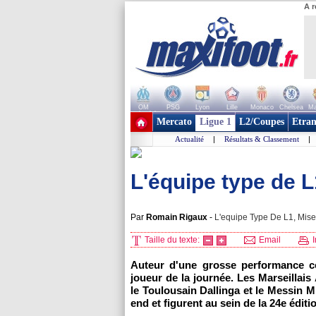
A r
OM
PSG
Lyon
Lille
Monaco
Chelsea
Ma
+ de clubs
Mercato
Ligue 1
L2/Coupes
Etran
Actualité
|
Résultats & Classement
|
L'équipe type de L
Par
Romain Rigaux
-
L'equipe Type De L1, Mise 
Taille du texte:
Email
I
Auteur d'une grosse performance c
joueur de la journée. Les Marseillai
le Toulousain Dallinga et le Messin 
end et figurent au sein de la 24e éditi