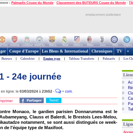
etenir :
Palmarès Coupe du Monde
-
Classement des BUTEURS Coupe du Monde
-
TA
emplacement publicitaire
n Utd
Arsenal
Liverpool
ManCity
Barca
Real
Atletico
Milan
Juve
Inter
Naples
ger
Coupe d'Europe
Les Bleus & International
Chroniques
TV
+
Buteurs
|
Calendrier
|
Equipe type
|
Tableau Transferts
|
Palmarès
|
Les Cl
1 - 24e journée
Lien
Act
Ré
en ligne: le
03/03/2024
à
23h52
-
+
com.
Cl
Ca
Tweet
mprimer
Pa
Ta
ontre Monaco, le gardien parisien Donnarumma est le
s Aubameyang, Clauss et Balerdi, le Brestois Lees-Melou,
Mikautadze notamment, se sont aussi distingués ce week-
Ligu
on de l'équipe type de Maxifoot.
Anger