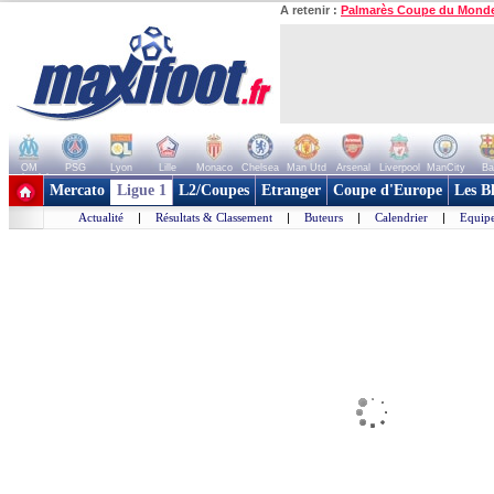
A retenir :
Palmarès Coupe du Mond
OM
PSG
Lyon
Lille
Monaco
Chelsea
Man Utd
Arsenal
Liverpool
ManCity
Ba
+ de clubs
Mercato
Ligue 1
L2/Coupes
Etranger
Coupe d'Europe
Les B
Actualité
|
Résultats & Classement
|
Buteurs
|
Calendrier
|
Equipe