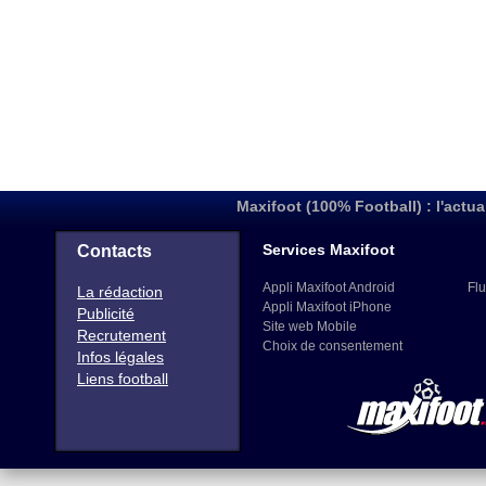
Maxifoot (100% Football) : l'actua
Services Maxifoot
Contacts
Appli Maxifoot Android
Flu
La rédaction
Appli Maxifoot iPhone
Publicité
Site web Mobile
Recrutement
Choix de consentement
Infos légales
Liens football